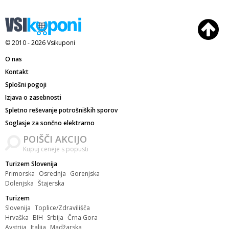
© 2010 - 2026
Vsikuponi
O nas
Kontakt
Splošni pogoji
Izjava o zasebnosti
Spletno reševanje potrošniških sporov
Soglasje za sončno elektrarno
POIŠČI AKCIJO
Kupuj ceneje s popusti
Turizem Slovenija
Primorska
Osrednja
Gorenjska
Dolenjska
Štajerska
Turizem
Slovenija
Toplice/Zdravilišča
Hrvaška
BIH
Srbija
Črna Gora
Avstrija
Italija
Madžarska