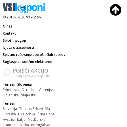
© 2010 - 2026
Vsikuponi
O nas
Kontakt
Splošni pogoji
Izjava o zasebnosti
Spletno reševanje potrošniških sporov
Soglasje za sončno elektrarno
POIŠČI AKCIJO
Kupuj ceneje s popusti
Turizem Slovenija
Primorska
Osrednja
Gorenjska
Dolenjska
Štajerska
Turizem
Slovenija
Toplice/Zdravilišča
Hrvaška
BIH
Srbija
Črna Gora
Avstrija
Italija
Madžarska
Francija
Poljska
Portugalska