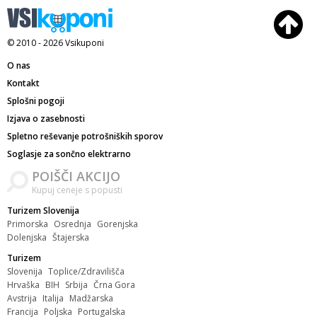
© 2010 - 2026
Vsikuponi
O nas
Kontakt
Splošni pogoji
Izjava o zasebnosti
Spletno reševanje potrošniških sporov
Soglasje za sončno elektrarno
POIŠČI AKCIJO
Kupuj ceneje s popusti
Turizem Slovenija
Primorska
Osrednja
Gorenjska
Dolenjska
Štajerska
Turizem
Slovenija
Toplice/Zdravilišča
Hrvaška
BIH
Srbija
Črna Gora
Avstrija
Italija
Madžarska
Francija
Poljska
Portugalska