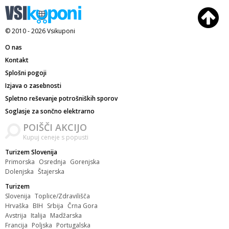
© 2010 - 2026
Vsikuponi
O nas
Kontakt
Splošni pogoji
Izjava o zasebnosti
Spletno reševanje potrošniških sporov
Soglasje za sončno elektrarno
POIŠČI AKCIJO
Kupuj ceneje s popusti
Turizem Slovenija
Primorska
Osrednja
Gorenjska
Dolenjska
Štajerska
Turizem
Slovenija
Toplice/Zdravilišča
Hrvaška
BIH
Srbija
Črna Gora
Avstrija
Italija
Madžarska
Francija
Poljska
Portugalska