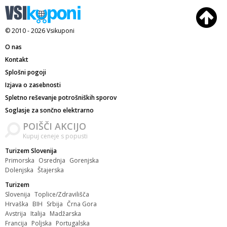
© 2010 - 2026
Vsikuponi
O nas
Kontakt
Splošni pogoji
Izjava o zasebnosti
Spletno reševanje potrošniških sporov
Soglasje za sončno elektrarno
POIŠČI AKCIJO
Kupuj ceneje s popusti
Turizem Slovenija
Primorska
Osrednja
Gorenjska
Dolenjska
Štajerska
Turizem
Slovenija
Toplice/Zdravilišča
Hrvaška
BIH
Srbija
Črna Gora
Avstrija
Italija
Madžarska
Francija
Poljska
Portugalska