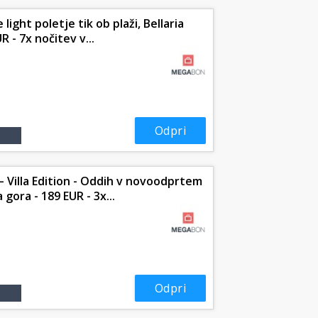
 light poletje tik ob plaži, Bellaria
R - 7x nočitev v...
Odpri
 Villa Edition - Oddih v novoodprtem
 gora - 189 EUR - 3x...
Odpri