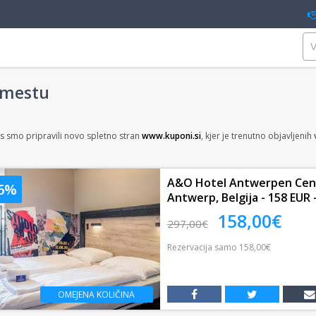
 mestu
s smo pripravili novo spletno stran
www.kuponi.si
, kjer je trenutno objavljenih
A&O Hotel Antwerpen Centra
46%
Antwerp, Belgija - 158 EUR -
158,00€
297,00€
Rezervacija
samo
158,00€
OMEJENA KOLIČINA