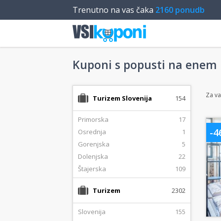
Trenutno na vas čaka
2160 ponudb
Kuponi s popusti na enem
Za va
Turizem Slovenija
154
Primorska
17
-
Osrednja
1
Gorenjska
5
Dolenjska
22
Štajerska
109
Turizem
2302
Slovenija
155