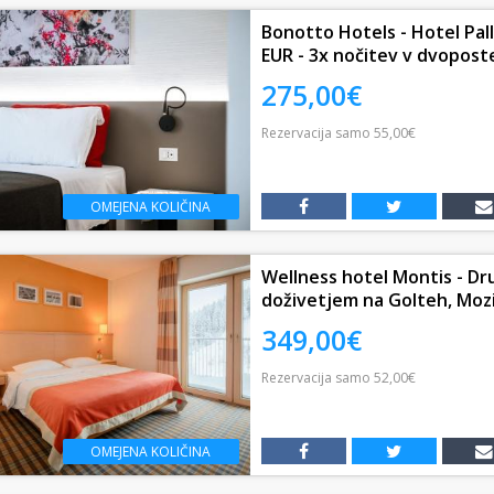
Bonotto Hotels - Hotel Palla
EUR - 3x nočitev v dvopostel
275,00€
Rezervacija
samo
55,00€
OMEJENA KOLIČINA
Wellness hotel Montis - Dru
doživetjem na Golteh, Mozirj
349,00€
Rezervacija
samo
52,00€
OMEJENA KOLIČINA