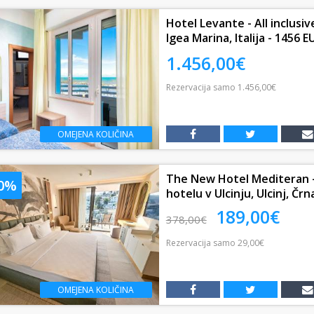
Hotel Levante - All inclusive
Igea Marina, Italija - 1456 EU
1.456,00€
Rezervacija
samo
1.456,00€
OMEJENA KOLIČINA
The New Hotel Mediteran –
50%
hotelu v Ulcinju, Ulcinj, Črna
189,00€
378,00€
Rezervacija
samo
29,00€
OMEJENA KOLIČINA