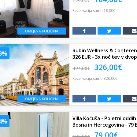
129,00€
Rezervacija
samo
18,00€
OMEJENA KOLIČINA
Rubin Wellness & Conferen
23%
326 EUR - 3x nočitev v dvop
326,00€
424,00€
Rezervacija
samo
326,00€
OMEJENA KOLIČINA
Villa Koćuša - Poletni oddih
24%
Bosna in Hercegovina - 79 EU
79,00€
105,00€