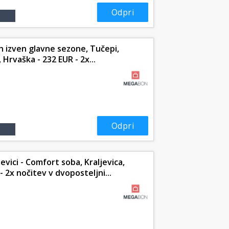
Odpri
ih izven glavne sezone, Tučepi,
 Hrvaška - 232 EUR - 2x...
Odpri
jevici - Comfort soba, Kraljevica,
 2x nočitev v dvoposteljni...