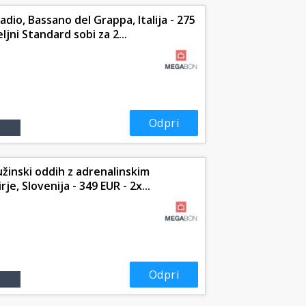
dio, Bassano del Grappa, Italija - 275
jni Standard sobi za 2...
Odpri
žinski oddih z adrenalinskim
e, Slovenija - 349 EUR - 2x...
Odpri