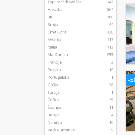
Toplice/Zdravilišča
143
Hrvaška
864
BIH
160
Srbija
44
Črna Gora
320
Avstrija
117
Italija
113
Madžarska
255
Francija
3
Poljska
19
Portugalska
1
-
Grčija
28
Turčija
1
Češka
25
Španija
11
Belgija
4
Nemčija
16
Velika Britanija
9