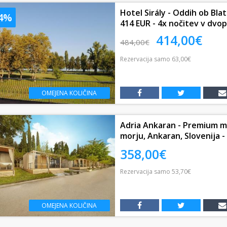
Hotel Sirály - Oddih ob Bla
14%
414 EUR - 4x nočitev v dvopo
414,00€
484,00€
Rezervacija
samo
63,00€
OMEJENA KOLIČINA
Adria Ankaran - Premium mo
morju, Ankaran, Slovenija - 
358,00€
Rezervacija
samo
53,70€
OMEJENA KOLIČINA