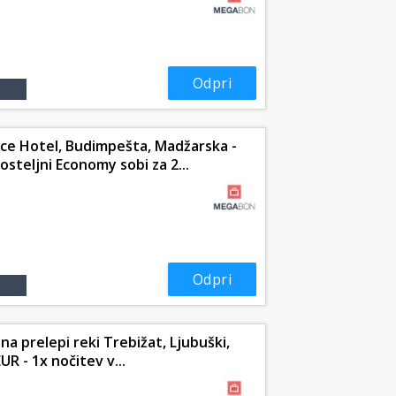
Odpri
ce Hotel, Budimpešta, Madžarska -
osteljni Economy sobi za 2...
Odpri
 na prelepi reki Trebižat, Ljubuški,
R - 1x nočitev v...