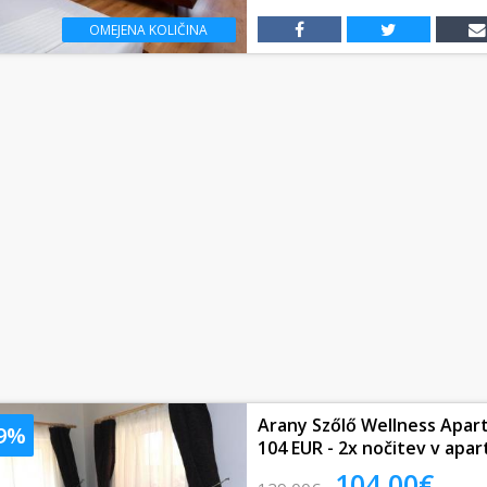
OMEJENA KOLIČINA
Arany Szőlő Wellness Apar
19%
104 EUR - 2x nočitev v apar
104,00€