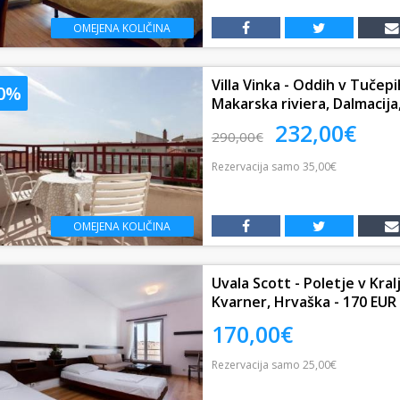
OMEJENA KOLIČINA
Villa Vinka - Oddih v Tučep
20%
Makarska riviera, Dalmacija,
232,00€
290,00€
Rezervacija
samo
35,00€
OMEJENA KOLIČINA
Uvala Scott - Poletje v Kral
Kvarner, Hrvaška - 170 EUR -
170,00€
Rezervacija
samo
25,00€