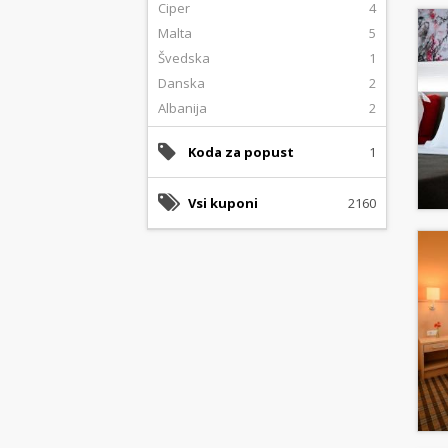
Ciper
4
Malta
5
Švedska
1
Danska
2
Albanija
2
Koda za popust
1
Vsi kuponi
2160