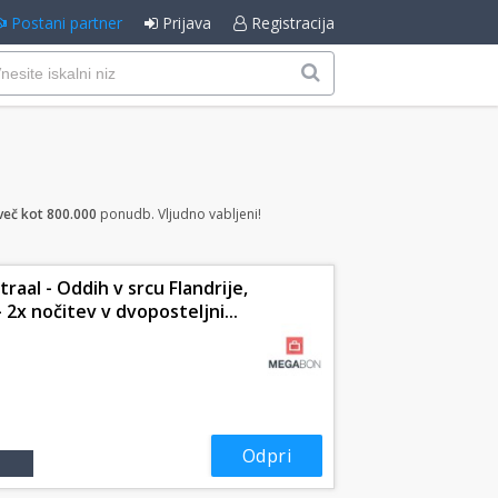
Postani partner
Prijava
Registracija
več kot 800.000
ponudb. Vljudno vabljeni!
al - Oddih v srcu Flandrije,
 2x nočitev v dvoposteljni...
Odpri