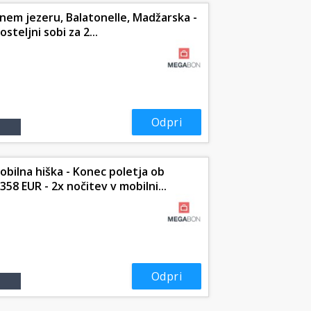
tnem jezeru, Balatonelle, Madžarska -
steljni sobi za 2...
Odpri
bilna hiška - Konec poletja ob
358 EUR - 2x nočitev v mobilni...
Odpri