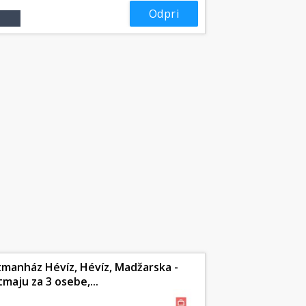
Odpri
tmanház Hévíz, Hévíz, Madžarska -
tmaju za 3 osebe,...