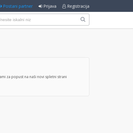
Postani partner
Prijava
Registracija
mi za popust na naši novi spletni strani