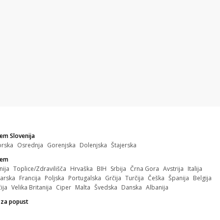
em Slovenija
orska
Osrednja
Gorenjska
Dolenjska
Štajerska
zem
nija
Toplice/Zdravilišča
Hrvaška
BIH
Srbija
Črna Gora
Avstrija
Italija
arska
Francija
Poljska
Portugalska
Grčija
Turčija
Češka
Španija
Belgija
ija
Velika Britanija
Ciper
Malta
Švedska
Danska
Albanija
 za popust