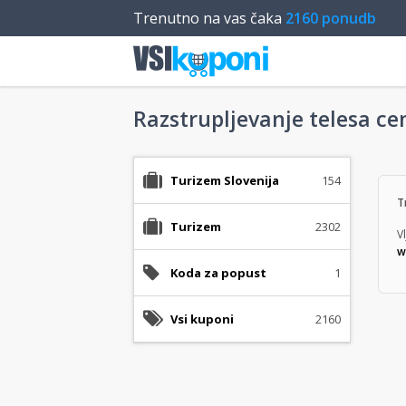
Trenutno na vas čaka
2160 ponudb
Razstrupljevanje telesa ce
Turizem Slovenija
154
T
Turizem
2302
V
w
Koda za popust
1
Vsi kuponi
2160