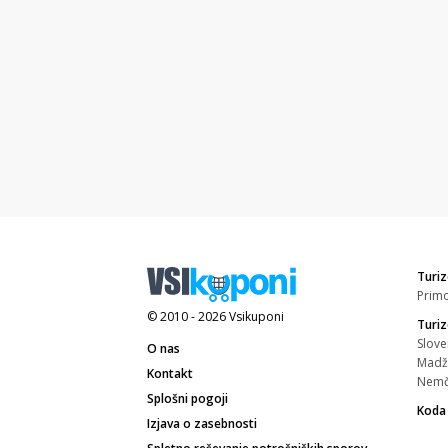
Turiz
Prim
© 2010 - 2026
Vsikuponi
Turi
Slove
O nas
Madž
Kontakt
Nemč
Splošni pogoji
Koda
Izjava o zasebnosti