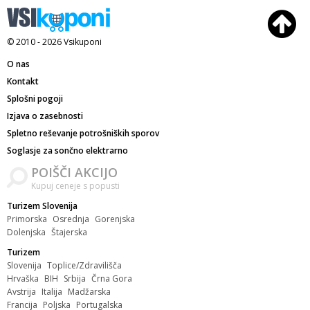
© 2010 - 2026
Vsikuponi
O nas
Kontakt
Splošni pogoji
Izjava o zasebnosti
Spletno reševanje potrošniških sporov
Soglasje za sončno elektrarno
POIŠČI AKCIJO
Kupuj ceneje s popusti
Turizem Slovenija
Primorska
Osrednja
Gorenjska
Dolenjska
Štajerska
Turizem
Slovenija
Toplice/Zdravilišča
Hrvaška
BIH
Srbija
Črna Gora
Avstrija
Italija
Madžarska
Francija
Poljska
Portugalska