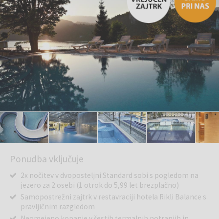
Ponudba vključuje
2x nočitev v dvoposteljni Standard sobi s pogledom na
jezero za 2 osebi (1 otrok do 5,99 let brezplačno)
Samopostrežni zajtrk v restavraciji hotela Rikli Balance s
pravljičnim razgledom
Neomejeno kopanje v šestih termalnih notranjih in