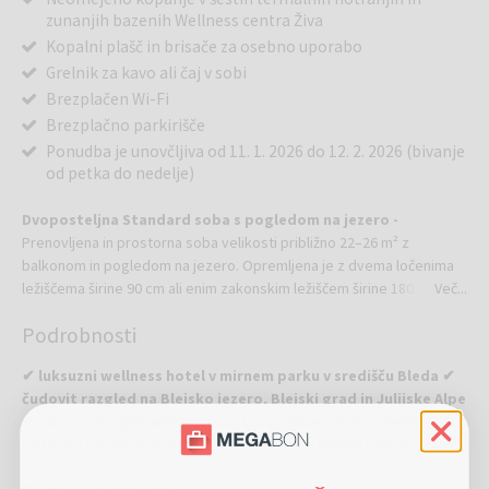
zunanjih bazenih Wellness centra Živa
Kopalni plašč in brisače za osebno uporabo
Grelnik za kavo ali čaj v sobi
Brezplačen Wi-Fi
Brezplačno parkirišče
Ponudba je unovčljiva od 11. 1. 2026 do 12. 2. 2026 (bivanje
od petka do nedelje)
Dvoposteljna Standard soba s pogledom na jezero -
Prenovljena in prostorna soba velikosti približno 22–26 m² z
balkonom in pogledom na jezero. Opremljena je z dvema ločenima
ležiščema širine 90 cm ali enim zakonskim ležiščem širine 180 cm,
Več...
pisalno mizo ter raztegljivim foteljem, ki lahko služi kot pomožno
Podrobnosti
ležišče (70 × 190 cm). V sobi so na voljo grelnik za pripravo čaja ali
kave, brezplačen brezžični internet ter kopalnica s kadjo ali prho in
✔ luksuzni wellness hotel v mirnem parku v središču Bleda ✔
WC-jem. Soba je primerna za udobno bivanje in sprostitev ob
čudovit razgled na Blejsko jezero, Blejski grad in Julijske Alpe
čudovitih razgledih.
✔ eden najboljših wellness centrov v Sloveniji ✔ največji
hotelski bazenski kompleks na Bledu ✔ sodoben konferenčni
Več...
center ✔ hotel, navdihnjen z Riklijevo tradicijo dobrega