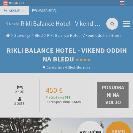
%
NASTANITVE
AKCIJE
Rikli Balance Hotel - Vikend oddih na Bledu
Nazaj
Slovenija
Bled
Rikli Balance Hotel - Vikend oddih na Bledu
RIKLI BALANCE HOTEL - VIKEND ODDIH
NA BLEDU
Cankarjeva 4, Bled, Slovenija
PONUDBA
450 €
2 NOČI
NI NA
Plačilo takoj
68 €
VOLJO
Plačilo ponudniku
382 €
2 OSEBI