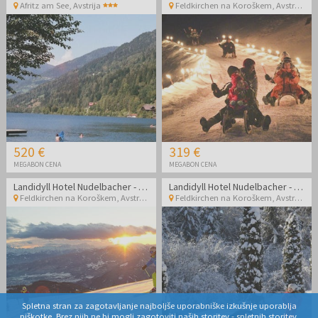
Afritz am See
,
Avstrija
Feldkirchen na Koroškem
,
Avstrija
520 €
319 €
MEGABON CENA
MEGABON CENA
Landidyll Hotel Nudelbacher - Zimski oddih na Koroškem
Landidyll Hotel Nudelbacher - Zimski oddih na Koroškem
Feldkirchen na Koroškem
,
Avstrija
Feldkirchen na Koroškem
,
Avstrija
Spletna stran za zagotavljanje najboljše uporabniške izkušnje uporablja
piškotke. Brez njih ne bi mogli zagotoviti naših storitev - spletnih storitev,