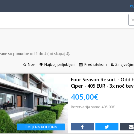
azane so ponudbe od
1
do
4
(od skupaj
4
).
Novi
Najbolj priljubljeni
Pred iztekom
Z največji
Four Season Resort - Oddih
Ciper - 405 EUR - 3x nočite
405,00€
Rezervacija
samo
405,00€
OMEJENA KOLIČINA