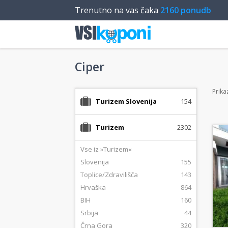
Trenutno na vas čaka
2160 ponudb
Ciper
Prik
Turizem Slovenija
154
Turizem
2302
Vse iz »Turizem«
Slovenija
155
Toplice/Zdravilišča
143
Hrvaška
864
BIH
160
Srbija
44
Črna Gora
320