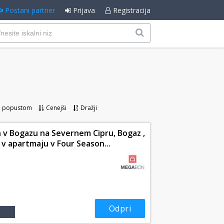
Postani partner
Prijava
Registracija
m popustom
Cenejši
Dražji
 v Bogazu na Severnem Cipru, Bogaz ,
v v apartmaju v Four Season...
Odpri