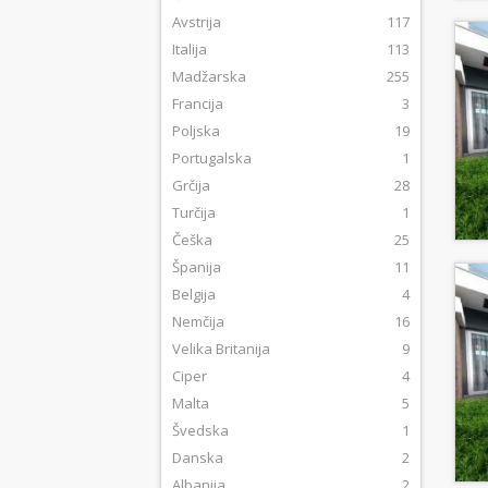
Avstrija
117
Italija
113
Madžarska
255
Francija
3
Poljska
19
Portugalska
1
Grčija
28
Turčija
1
Češka
25
Španija
11
Belgija
4
Nemčija
16
Velika Britanija
9
Ciper
4
Malta
5
Švedska
1
Danska
2
Albanija
2