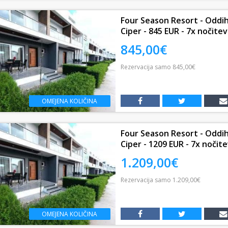
Four Season Resort - Oddih
Ciper - 845 EUR - 7x nočite
845,00€
Rezervacija
samo
845,00€
OMEJENA KOLIČINA
Four Season Resort - Oddih
Ciper - 1209 EUR - 7x nočit
1.209,00€
Rezervacija
samo
1.209,00€
OMEJENA KOLIČINA