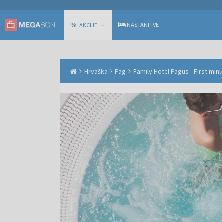
%
NASTANITVE
AKCIJE
Hrvaška
Pag
Family Hotel Pagus - First minu