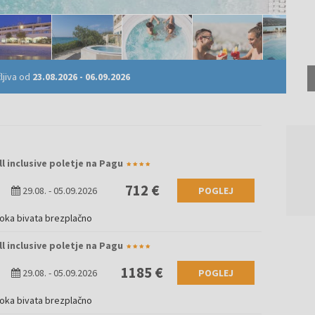
ljiva od
23.08.2026
-
06.09.2026
ll inclusive poletje na Pagu
712 €
29.08.
-
05.09.2026
POGLEJ
roka bivata brezplačno
ll inclusive poletje na Pagu
1185 €
29.08.
-
05.09.2026
POGLEJ
roka bivata brezplačno