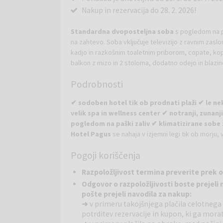
Nakup in rezervacija do 28. 2. 2026!
Standardna dvoposteljna soba
s pogledom na pa
na zahtevo. Soba vključuje televizijo z ravnim zasl
kadjo in razkošnim toaletnim priborom, copate, kopal
balkon z mizo in 2 stoloma, dodatno odejo in blazin
kartico - ključ.
Podrobnosti
Superior soba z balkonom in pogledom na mo
✔ sodoben hotel tik ob prodnati plaži ✔ le n
Opremljena je z zakonsko posteljo ali dvema ločen
velik spa in wellness center ✔ notranji, zunanj
osebi. Soba vključuje brezplačen Wi-Fi, televizijo z
pogledom na paški zaliv ✔ klimatizirane sobe
lase ter pisalno mizo. Na balkonu lahko uživate v p
Hotel Pagus
se nahaja v izjemni legi tik ob morju,
zahtevo, klimatska naprava, direktna telefonska linij
mediteranski slog, udobje in sproščeno vzdušje ter
Pogoji koriščenja
klimatizirane in opremljene z balkonom, s pogledom 
oddih.
Vse sobe vključujejo satelitsko televizijo in balkon
Razpoložljivost termina preverite prek 
Wellness:
Spa in wellness center se razprostira na 
kadjo, sušilcem za lase in z brezplačnim toaletnim 
Odgovor o razpoložljivosti boste prejeli 
so finska savna, masažna kad, Kneipp prha, solariji
pošte prejeli navodila za nakup:
lepotnih tretmajev, ki poskrbijo za popolno regener
➜
v primeru takojšnjega plačila celotnega 
Bazeni:
Hotel ponuja notranji bazen, zunanji bazen 
potrditev rezervacije in kupon, ki ga morat
sproščeno plavanje kot za družinsko preživljanje ča