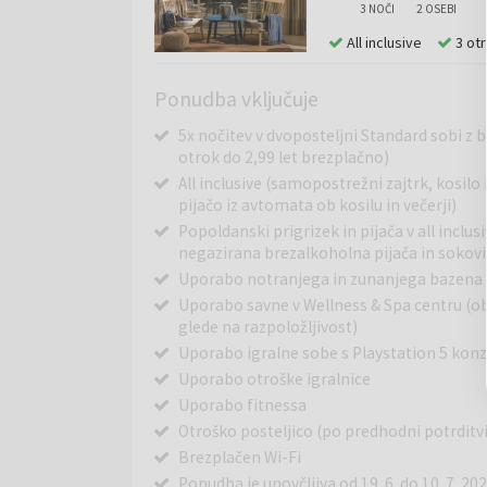
3 NOČI
2 OSEBI
All inclusive
3 ot
Ponudba vključuje
5x nočitev v dvoposteljni Standard sobi z b
otrok do 2,99 let brezplačno)
All inclusive (samopostrežni zajtrk, kosilo
pijačo iz avtomata ob kosilu in večerji)
Popoldanski prigrizek in pijača v all inclu
negazirana brezalkoholna pijača in sokovi, 
Uporabo notranjega in zunanjega bazena
Uporabo savne v Wellness & Spa centru (ob 
glede na razpoložljivost)
Uporabo igralne sobe s Playstation 5 konz
Uporabo otroške igralnice
Uporabo fitnessa
Otroško posteljico (po predhodni potrditvi
Brezplačen Wi-Fi
Ponudba je unovčljiva od 19. 6. do 10. 7. 2026