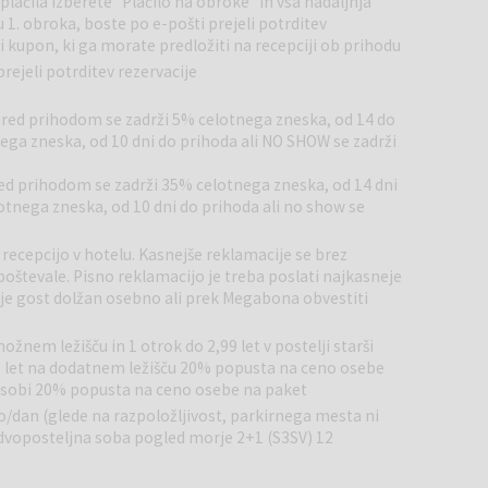
lačila izberete "Plačilo na obroke" in vsa nadaljnja
 raznoliko kulinarično ponudbo z lokalnimi in mednarodnimi
u 1. obroka, boste po e-pošti prejeli potrditev
 jutranjo kavo ali večerni koktajl, ob čudovitem pogledu na
di kupon, ki ga morate predložiti na recepciji ob prihodu
rejeli potrditev rezervacije
Fi, fitnes, masaže, lepotni tretmaji ter možnost najema
 za goste, ki si želijo aktivnega oddiha ali sprostitve v
 pred prihodom se zadrži 5% celotnega zneska, od 14 do
ega zneska, od 10 dni do prihoda ali NO SHOW se zadrži
nata plaža, primerna za kopanje in sončenje. Sprehod ob
na voljo trgovine, kavarne in restavracije. Okolica ponuja tudi
red prihodom se zadrži 35% celotnega zneska, od 14 dni
 naravnih lepot otoka.
otnega zneska, od 10 dni do prihoda ali no show se
i in edinstveni kulinarični ponudbi. V mestu si lahko ogledate
 recepcijo v hotelu. Kasnejše reklamacije se brez
r uživate v pristnem mediteranskem vzdušju. Otok Pag slovi po
poštevale. Pisno reklamacijo je treba poslati najkasneje
 kulturni dediščini, kar ga uvršča med priljubljene destinacije za
žb je gost dolžan osebno ali prek Megabona obvestiti
ožnem ležišču in 1 otrok do 2,99 let v postelji starši
99 let na dodatnem ležišču 20% popusta na ceno osebe
or sobi 20% popusta na ceno osebe na paket
o/dan (glede na razpoložljivost, parkirnega mesta ni
dvoposteljna soba pogled morje 2+1 (S3SV) 12