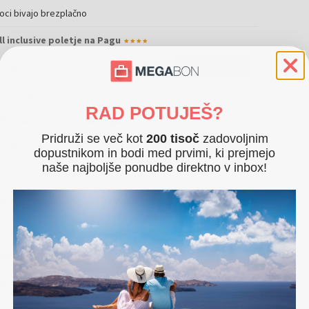
roci bivajo brezplačno
ll inclusive poletje na Pagu
2679 €
08.08.
-
23.08.2026
POGLEJ
roci bivajo brezplačno
RAD POTUJEŠ?
ll inclusive poletje na Pagu
Pridruži se več kot
200 tisoč
zadovoljnim
1915 €
08.08.
-
23.08.2026
POGLEJ
dopustnikom in bodi med prvimi, ki prejmejo
naše najboljše ponudbe direktno v inbox!
roci bivajo brezplačno
All inclusive september na Pagu
20.09.
-
23.09.2026
419 €
POGLEJ
24.09.
-
27.09.2026
roci bivajo brezplačno
All inclusive september na Pagu
20.09.
-
23.09.2026
625 €
POGLEJ