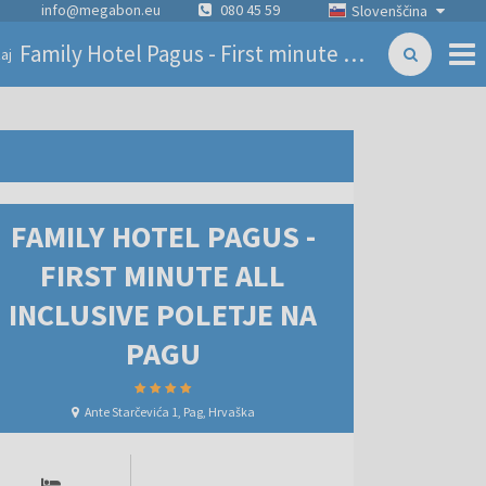
info@megabon.eu
080 45 59
Slovenščina
Family Hotel Pagus - First minute all inclusive poletje na Pagu
aj
FAMILY HOTEL PAGUS -
FIRST MINUTE ALL
INCLUSIVE POLETJE NA
PAGU
Ante Starčevića 1, Pag, Hrvaška