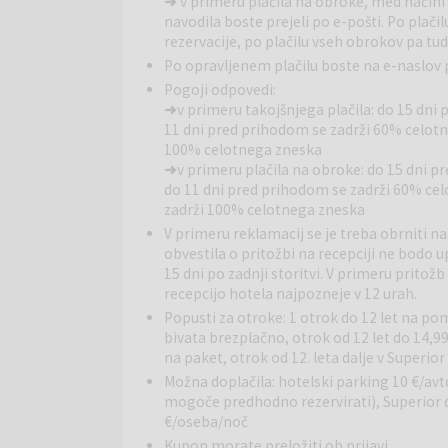
➜
v primeru plačila na obroke, med načini p
Restavracije in bari:
Hotelska restavracija ponuja
navodila boste prejeli po e-pošti. Po plačil
jedmi. Bar s sončno teraso nudi prijeten ambient za
rezervacije, po plačilu vseh obrokov pa tu
paški zaliv.
Po opravljenem plačilu boste na e-naslov p
Ostale storitve:
Gostom so na voljo brezplačen Wi
Pogoji odpovedi:
otroške posteljice na zahtevo. Hotel je primeren tudi
➜
v primeru takojšnjega plačila: do 15 dni
urejenem hotelskem okolju.
11 dni pred prihodom se zadrži 60% celotn
Okolica:
Neposredno pred hotelom se razteza prod
100% celotnega zneska
obali vodi do starega mestnega jedra Paga, kjer so 
➜
v primeru plačila na obroke: do 15 dni p
možnosti za sprehode, kolesarjenje in raziskovanje
do 11 dni pred prihodom se zadrži 60% cel
zadrži 100% celotnega zneska
Pag
je zgodovinsko mesto, znano po paški soli, čipk
V primeru reklamacij se je treba obrniti na
muzej soli in galerijo tradicionalne paške čipke te
obvestila o pritožbi na recepciji ne bodo u
razgibani pokrajini, kristalno čistem morju in bogati
15 dni po zadnji storitvi. V primeru prito
sproščen ali aktiven oddih.
recepcijo hotela najpozneje v 12 urah.
Popusti za otroke: 1 otrok do 12 let na pom
bivata brezplačno, otrok od 12 let do 14,
na paket, otrok od 12. leta dalje v Superi
Možna doplačila: hotelski parking 10 €/avt
mogoče predhodno rezervirati), Superior 
€/oseba/noč
Kupon morate preložiti ob prijavi