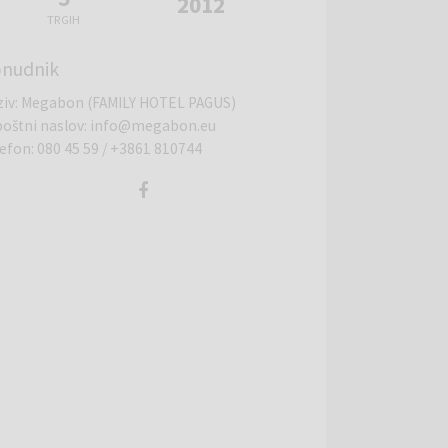
2012
TRGIH
nudnik
ziv
:
Megabon (FAMILY HOTEL PAGUS)
poštni naslov
:
info@megabon.eu
lefon
:
080 45 59
/
+3861 810744