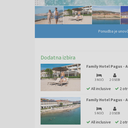
Ponudba je unovč
Dodatna izbira
Family Hotel Pagus - A
3 NOČI
2 OSEBI
All inclusive
2 ot
Family Hotel Pagus - A
5 NOČI
2 OSEBI
All inclusive
2 ot