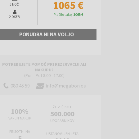
1065 €
5 NOČI
Plačilo takoj
1065 €
2 OSEBI
PONUDBA NI NA VOLJO
POTREBUJETE POMOČ PRI REZERVACIJI ALI
NAKUPU?
(Pon - Pet 8.00 - 17.00)
080 45 59
info@megabon.eu
ŽE VEČ KOT
100%
500.000
VAREN NAKUP
UPORABNIKOV
PRISOTNI NA
USTANOVLJEN LETA
5