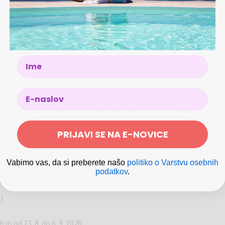
24.09.
-
27.09.2026
roci bivajo brezplačno
Name
alkonom (pogled park) za 2 osebi (1 otrok do 12 let in 1
 in večerja z vključeno vodo, brezalkoholno in alkoholno
sive baru ob zunanjem bazenu (pivo, vino, gazirana in
domača in tuja alkoholna pijača, koktajli in filter kava)
PRIJAVI SE NA E-NOVICE
predhodni rezervaciji termina na recepciji hotela,
olami (glede na razpoložljivost)
Vabimo vas, da si preberete našo
politiko o Varstvu osebnih
podatkov
.
)
 in od 23. 8. do 6. 9. 2026