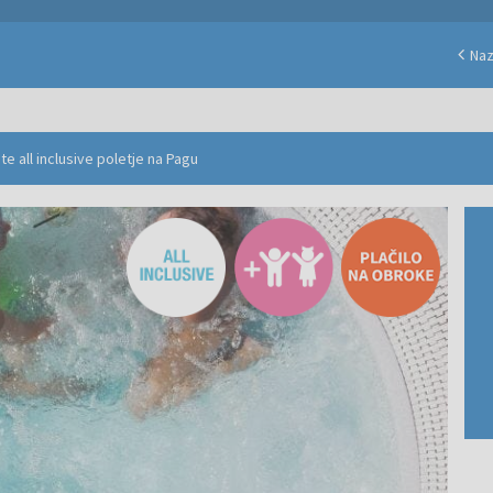
Naz
te all inclusive poletje na Pagu