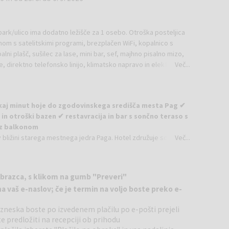
rk/ulico ima dodatno ležišče za 1 osebo. Otroška posteljica
onom s satelitskimi programi, brezplačen WiFi, kopalnico s
ni plašč, sušilec za lase, mini bar, sef, majhno pisalno mizo,
e, direktno telefonsko linijo, klimatsko napravo in elektronsko
Več...
rje
ponuja več prostora in udobja za sproščen oddih.
ekaj minut hoje do zgodovinskega središča mesta Pag ✔
ima ležiščema ter dodatnim raztegljivim kavčem za do dve
i in otroški bazen ✔ restavracija in bar s sončno teraso s
 ravnim zaslonom, mini bar, sef, kopalnico s kadjo in sušilcem za
 z balkonom
ogledu na Jadransko morje. Na voljo je otroška posteljica na
 v bližini starega mestnega jedra Paga. Hotel združuje sodoben
Več...
a in elektronska kartica-ključ.
 je primeren tako za pare kot za družine. Vse sobe so
na morje ali park, ter nudijo prijetno okolje za brezskrben
 s pogledom na morje ali park. Imajo tudi zasebno kopalnico s
obrazca, s klikom na gumb "Preveri"
približno 1.000 m² in je zasnovan kot oaza sprostitve. Na voljo
priborom.
na vaš e-naslov; če je termin na voljo boste preko e-
 ter fitnes. Gostje lahko izbirajo med pestro ponudbo masaž in
acijo telesa in duha.
zneska boste po izvedenem plačilu po e-pošti prejeli
ter manjši otroški bazen. Bazenski del je primeren tako za
e predložiti na recepciji ob prihodu
sa, z možnostjo počitka na ležalnikih v toplejših mesecih.