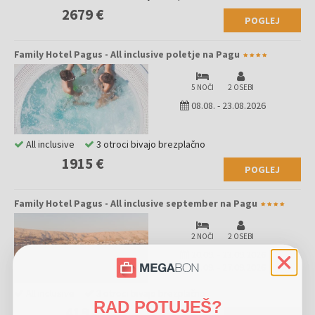
2679 €
POGLEJ
Family Hotel Pagus - All inclusive poletje na Pagu
5 NOČI
2 OSEBI
08.08.
-
23.08.2026
All inclusive
3 otroci bivajo brezplačno
1915 €
POGLEJ
Family Hotel Pagus - All inclusive september na Pagu
2 NOČI
2 OSEBI
20.09.
-
23.09.2026
24.09.
-
27.09.2026
All inclusive
3 otroci bivajo brezplačno
RAD POTUJEŠ?
419 €