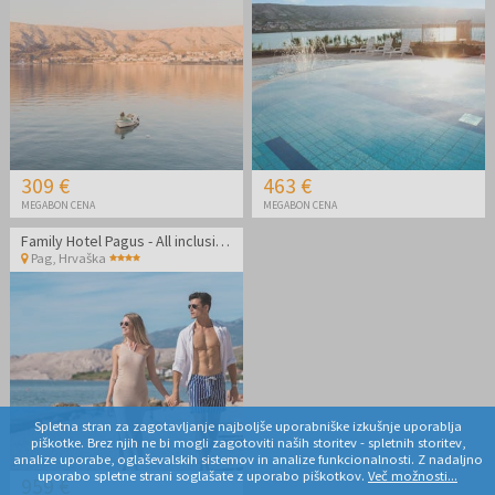
309 €
463 €
MEGABON CENA
MEGABON CENA
Family Hotel Pagus - All inclusive poletje na Pagu
Pag
,
Hrvaška
Spletna stran za zagotavljanje najboljše uporabniške izkušnje uporablja
piškotke. Brez njih ne bi mogli zagotoviti naših storitev - spletnih storitev,
analize uporabe, oglaševalskih sistemov in analize funkcionalnosti. Z nadaljno
uporabo spletne strani soglašate z uporabo piškotkov.
Več možnosti...
959 €