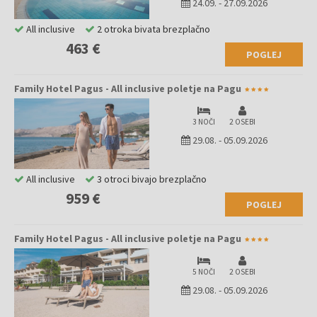
24.09.
-
27.09.2026
All inclusive
2 otroka bivata brezplačno
463 €
POGLEJ
Family Hotel Pagus - All inclusive poletje na Pagu
3 NOČI
2 OSEBI
29.08.
-
05.09.2026
All inclusive
3 otroci bivajo brezplačno
959 €
POGLEJ
Family Hotel Pagus - All inclusive poletje na Pagu
5 NOČI
2 OSEBI
29.08.
-
05.09.2026