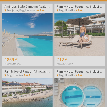
Aminess Style Camping Avalona Resort - Poletje v 5-zvezdičnem kampu na Pagu
Family Hotel Pagus - All inclusive poletje na Pagu
Povljana, Pag
,
Hrvaška
Pag
,
Hrvaška
1869 €
712 €
MEGABON CENA
MEGABON CENA
Family Hotel Pagus - All inclusive poletje na Pagu
Family Hotel Pagus - All inclusive poletje na Pagu
Pag
,
Hrvaška
Pag
,
Hrvaška