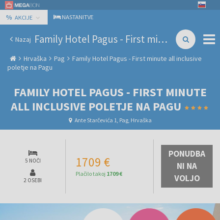
%
NASTANITVE
AKCIJE
Family Hotel Pagus - First minute all inclusive poletje na Pagu
Nazaj
Hrvaška
Pag
Family Hotel Pagus - First minute all inclusive
poletje na Pagu
FAMILY HOTEL PAGUS - FIRST MINUTE
ALL INCLUSIVE POLETJE NA PAGU
Ante Starčevića 1, Pag, Hrvaška
PONUDBA
1709 €
5 NOČI
NI NA
Plačilo takoj
1709 €
VOLJO
2 OSEBI