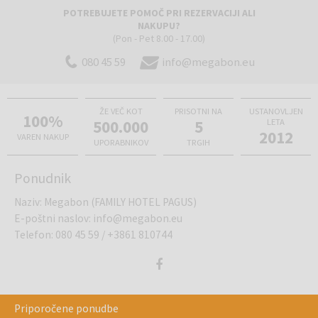
POTREBUJETE POMOČ PRI REZERVACIJI ALI
NAKUPU?
(Pon - Pet 8.00 - 17.00)
080 45 59
info@megabon.eu
ŽE VEČ KOT
PRISOTNI NA
USTANOVLJEN
100%
500.000
5
LETA
2012
VAREN NAKUP
UPORABNIKOV
TRGIH
Ponudnik
Naziv
:
Megabon (FAMILY HOTEL PAGUS)
E-poštni naslov
:
info@megabon.eu
Telefon
:
080 45 59
/
+3861 810744
Priporočene ponudbe