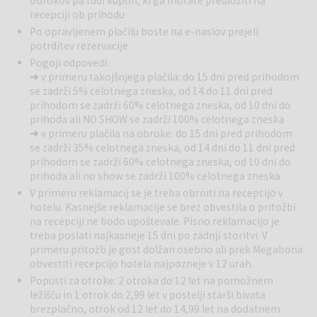
obrokov pa tudi kupon, ki ga morate predložiti na
Restavracije in bari:
Hotelska restavracija ponuja raznoliko
recepciji ob prihodu
kulinarično ponudbo z lokalnimi in mednarodnimi jedmi. Bar s sončno
Po opravljenem plačilu boste na e-naslov prejeli
teraso nudi prijeten ambient za jutranjo kavo ali večerni koktajl, ob
potrditev rezervacije
čudovitem pogledu na paški zaliv.
Pogoji odpovedi:
Ostale storitve:
Gostom so na voljo brezplačen WiFi, fitnes,
➜
v primeru takojšnjega plačila: do 15 dni pred prihodom
masaže, lepotni tretmaji ter možnost najema otroške posteljice na
se zadrži 5% celotnega zneska, od 14 do 11 dni pred
zahtevo. Hotel je primeren tudi za goste, ki si želijo aktivnega
prihodom se zadrži 60% celotnega zneska, od 10 dni do
oddiha ali sprostitve v urejenem hotelskem okolju.
prihoda ali NO SHOW se zadrži 100% celotnega zneska
Okolica:
Neposredno pred hotelom se razteza prodnata plaža,
➜
v primeru plačila na obroke: do 15 dni pred prihodom
primerna za kopanje in sončenje. Sprehod ob obali vodi do starega
se zadrži 35% celotnega zneska, od 14 dni do 11 dni pred
mestnega jedra Paga, kjer so na voljo trgovine, kavarne in
prihodom se zadrži 60% celotnega zneska, od 10 dni do
restavracije. Okolica ponuja tudi možnosti za sprehode,
prihoda ali no show se zadrži 100% celotnega zneska
kolesarjenje in raziskovanje naravnih lepot otoka.
V primeru reklamacij se je treba obrniti na recepcijo v
hotelu. Kasnejše reklamacije se brez obvestila o pritožbi
Pag
je zgodovinsko mesto, znano po paški soli, čipki in edinstveni
na recepciji ne bodo upoštevale. Pisno reklamacijo je
kulinarični ponudbi. V mestu si lahko ogledate muzej soli in galerijo
treba poslati najkasneje 15 dni po zadnji storitvi. V
primeru pritožb je gost dolžan osebno ali prek Megabona
tradicionalne paške čipke ter uživate v pristnem mediteranskem
obvestiti recepcijo hotela najpozneje v 12 urah.
vzdušju. Otok Pag slovi po razgibani pokrajini, kristalno čistem morju
in bogati kulturni dediščini, kar ga uvršča med priljubljene destinacije
Popusti za otroke: 2 otroka do 12 let na pomožnem
za sproščen ali aktiven oddih.
ležišču in 1 otrok do 2,99 let v postelji starši bivata
brezplačno, otrok od 12 let do 14,99 let na dodatnem