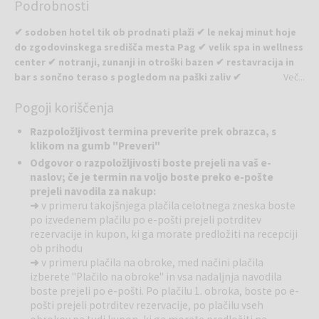
Podrobnosti
satelitsko televizijo, brezplačnim WiFi-jem, sefom in minibarom.
Vključuje zasebno kopalnico s kadjo, sušilcem za lase in osnovnim
✔ sodoben hotel tik ob prodnati plaži ✔ le nekaj minut hoje
toaletnim priborom. Balkon nudi pogled na morje ali park in
do zgodovinskega središča mesta Pag ✔ velik spa in wellness
omogoča prijetno sproščanje po dnevu ob morju ali v mestu.
center ✔ notranji, zunanji in otroški bazen ✔ restavracija in
bar s sončno teraso s pogledom na paški zaliv ✔
Več...
klimatizirane sobe z balkonom
Pogoji koriščenja
Hotel Pagus
se nahaja v izjemni legi tik ob morju, v bližini starega
mestnega jedra Paga. Hotel združuje sodoben mediteranski slog,
Razpoložljivost termina preverite prek obrazca, s
udobje in sproščeno vzdušje ter je primeren tako za pare kot za
klikom na gumb "Preveri"
družine. Vse sobe so klimatizirane in opremljene z balkonom, s
Odgovor o razpoložljivosti boste prejeli na vaš e-
pogledom na morje ali park, ter nudijo prijetno okolje za brezskrben
naslov; če je termin na voljo boste preko e-pošte
oddih.
prejeli navodila za nakup:
Wellness:
Spa in wellness center se razprostira na približno 1.000
➜
v primeru takojšnjega plačila celotnega zneska boste
m² in je zasnovan kot oaza sprostitve. Na voljo so finska savna,
po izvedenem plačilu po e-pošti prejeli potrditev
masažna kad, Kneipp prha, solariji ter fitnes. Gostje lahko izbirajo
rezervacije in kupon, ki ga morate predložiti na recepciji
med pestro ponudbo masaž in lepotnih tretmajev, ki poskrbijo za
ob prihodu
popolno regeneracijo telesa in duha.
➜
v primeru plačila na obroke, med načini plačila
Bazeni:
Hotel ponuja notranji bazen, zunanji bazen ter manjši otroški
izberete "Plačilo na obroke" in vsa nadaljnja navodila
bazen. Bazenski del je primeren tako za sproščeno plavanje kot za
boste prejeli po e-pošti. Po plačilu 1. obroka, boste po e-
družinsko preživljanje časa, z možnostjo počitka na ležalnikih v
pošti prejeli potrditev rezervacije, po plačilu vseh
toplejših mesecih.