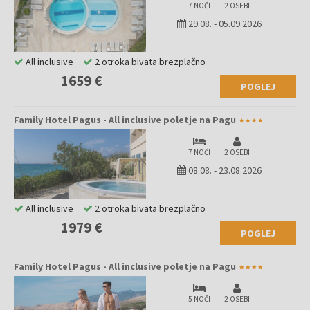
7 NOČI
2 OSEBI
29.08.
-
05.09.2026
All inclusive
2 otroka bivata brezplačno
1659 €
POGLEJ
Family Hotel Pagus - All inclusive poletje na Pagu
7 NOČI
2 OSEBI
08.08.
-
23.08.2026
All inclusive
2 otroka bivata brezplačno
1979 €
POGLEJ
Family Hotel Pagus - All inclusive poletje na Pagu
5 NOČI
2 OSEBI