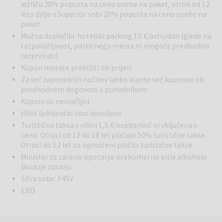
ležišču 20% popusta na ceno osebe na paket, otrok od 12.
leta dalje v Superior sobi 20% popusta na ceno osebe na
paket
Možna doplačila: hotelski parking 10 €/avto/dan (glede na
razpoložljivost, parkirnega mesta ni mogoče predhodno
rezervirati)
Kupon morate preložiti ob prijavi
Za več zaporednih nočitev lahko kupite več kuponov ob
predhodnem dogovoru s ponudnikom
Kuponi so nevračljivi
Hišni ljubljenčki niso dovoljeni
Turistična taksa v višini 1,5 €/oseba/noč ni vključena v
ceno. Otroci od 12 do 18 let plačajo 50% turistične takse.
Otroci do 12 let so oproščeni plačila turistične takse.
Minister za zdravje opozarja: prekomerno pitje alkohola
škoduje zdravju.
Šifra sobe: F4SV
EBD