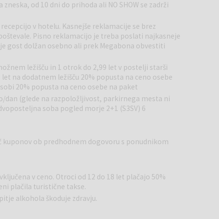
 zneska, od 10 dni do prihoda ali NO SHOW se zadrži
 raznoliko kulinarično ponudbo z lokalnimi in mednarodnimi
 jutranjo kavo ali večerni koktajl, ob čudovitem pogledu na
 recepcijo v hotelu. Kasnejše reklamacije se brez
poštevale. Pisno reklamacijo je treba poslati najkasneje
Fi, fitnes, masaže, lepotni tretmaji ter možnost najema
žb je gost dolžan osebno ali prek Megabona obvestiti
 za goste, ki si želijo aktivnega oddiha ali sprostitve v
nata plaža, primerna za kopanje in sončenje. Sprehod ob
ožnem ležišču in 1 otrok do 2,99 let v postelji starši
na voljo trgovine, kavarne in restavracije. Okolica ponuja tudi
99 let na dodatnem ležišču 20% popusta na ceno osebe
or sobi 20% popusta na ceno osebe na paket
 naravnih lepot otoka.
o/dan (glede na razpoložljivost, parkirnega mesta ni
i in edinstveni kulinarični ponudbi. V mestu si lahko ogledate
dvoposteljna soba pogled morje 2+1 (S3SV) 6
r uživate v pristnem mediteranskem vzdušju. Otok Pag slovi po
 kulturni dediščini, kar ga uvršča med priljubljene destinacije za
 več kuponov ob predhodnem dogovoru s ponudnikom
 vključena v ceno. Otroci od 12 do 18 let plačajo 50%
ni plačila turistične takse.
itje alkohola škoduje zdravju.