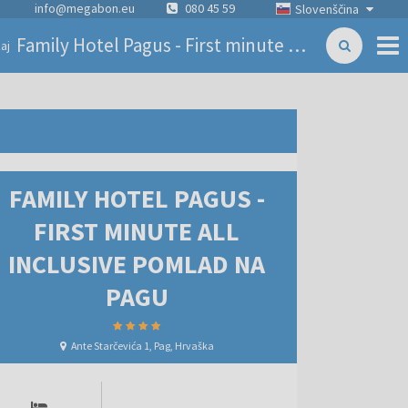
info@megabon.eu
080 45 59
Slovenščina
Family Hotel Pagus - First minute all inclusive pomlad na Pagu
aj
FAMILY HOTEL PAGUS -
FIRST MINUTE ALL
INCLUSIVE POMLAD NA
PAGU
Ante Starčevića 1, Pag, Hrvaška