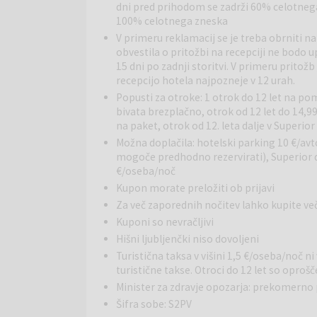
dni pred prihodom se zadrži 60% celotnega
Restavracije in bari:
Hotelska restavracija ponuja
100% celotnega zneska
jedmi. Bar s sončno teraso nudi prijeten ambient za
paški zaliv.
V primeru reklamacij se je treba obrniti na
Ostale storitve:
obvestila o pritožbi na recepciji ne bodo u
Gostom so na voljo brezplačen Wi
15 dni po zadnji storitvi. V primeru prito
otroške posteljice na zahtevo. Hotel je primeren tudi
recepcijo hotela najpozneje v 12 urah.
urejenem hotelskem okolju.
Okolica:
Neposredno pred hotelom se razteza prod
Popusti za otroke: 1 otrok do 12 let na pom
obali vodi do starega mestnega jedra Paga, kjer so 
bivata brezplačno, otrok od 12 let do 14,
na paket, otrok od 12. leta dalje v Superi
možnosti za sprehode, kolesarjenje in raziskovanje
Možna doplačila: hotelski parking 10 €/avt
Pag
je zgodovinsko mesto, znano po paški soli, čipk
mogoče predhodno rezervirati), Superior 
muzej soli in galerijo tradicionalne paške čipke te
€/oseba/noč
razgibani pokrajini, kristalno čistem morju in bogati
Kupon morate preložiti ob prijavi
sproščen ali aktiven oddih.
Za več zaporednih nočitev lahko kupite
Kuponi so nevračljivi
Hišni ljubljenčki niso dovoljeni
Turistična taksa v višini 1,5 €/oseba/noč ni
turistične takse. Otroci do 12 let so oprošče
Minister za zdravje opozarja: prekomerno p
Šifra sobe: S2PV