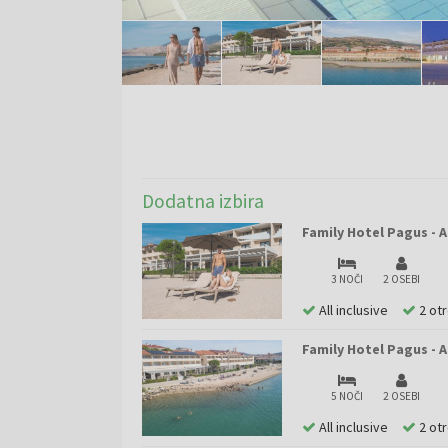
Dodatna izbira
Family Hotel Pagus - A
3 NOČI
2 OSEBI
All inclusive
2 ot
Family Hotel Pagus - A
5 NOČI
2 OSEBI
All inclusive
2 ot