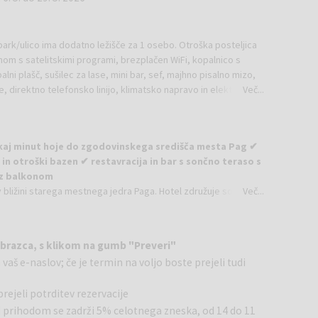
rk/ulico ima dodatno ležišče za 1 osebo. Otroška posteljica
onom s satelitskimi programi, brezplačen WiFi, kopalnico s
ni plašč, sušilec za lase, mini bar, sef, majhno pisalno mizo,
e, direktno telefonsko linijo, klimatsko napravo in elektronsko
Več...
rje
ponuja več prostora in udobja za sproščen oddih.
ekaj minut hoje do zgodovinskega središča mesta Pag ✔
ima ležiščema ter dodatnim raztegljivim kavčem za do dve
i in otroški bazen ✔ restavracija in bar s sončno teraso s
 ravnim zaslonom, mini bar, sef, kopalnico s kadjo in sušilcem za
 z balkonom
ogledu na Jadransko morje. Na voljo je otroška posteljica na
 v bližini starega mestnega jedra Paga. Hotel združuje sodoben
Več...
a in elektronska kartica-ključ.
 je primeren tako za pare kot za družine. Vse sobe so
na morje ali park, ter nudijo prijetno okolje za brezskrben
 s pogledom na morje ali park. Imajo tudi zasebno kopalnico s
obrazca, s klikom na gumb "Preveri"
približno 1.000 m² in je zasnovan kot oaza sprostitve. Na voljo
priborom.
vaš e-naslov; če je termin na voljo boste prejeli tudi
 ter fitnes. Gostje lahko izbirajo med pestro ponudbo masaž in
acijo telesa in duha.
rejeli potrditev rezervacije
ter manjši otroški bazen. Bazenski del je primeren tako za
sa, z možnostjo počitka na ležalnikih v toplejših mesecih.
ed prihodom se zadrži 5% celotnega zneska, od 14 do 11