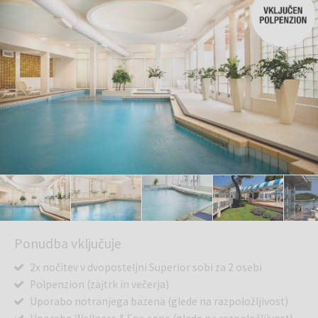
Ponudba vključuje
2x nočitev v dvoposteljni Superior sobi za 2 osebi
Polpenzion (zajtrk in večerja)
Uporabo notranjega bazena (glede na razpoložljivost)