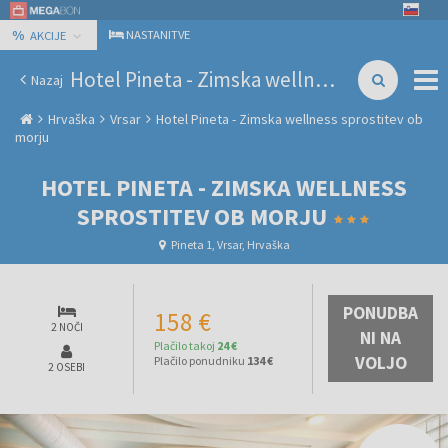
%
NASTANITVE
AKCIJE
Hotel Pineta - Zimska wellness sprostitev ob morju
Nazaj
Hrvaška
Vrsar
Hotel Pineta - Zimska wellness sprostitev ob
morju
HOTEL PINETA - ZIMSKA WELLNESS
SPROSTITEV OB MORJU
Pineta 1, Vrsar, Hrvaška
PONUDBA
158 €
2 NOČI
NI NA
Plačilo takoj
24 €
VOLJO
Plačilo ponudniku
134 €
2 OSEBI