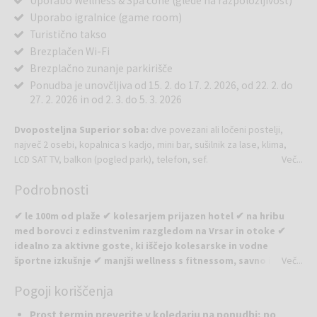
Uporabo Wellness & Spa cone (glede na razpoložljivost)
Uporabo igralnice (game room)
Turistično takso
Brezplačen Wi-Fi
Brezplačno zunanje parkirišče
Ponudba je unovčljiva od 15. 2. do 17. 2. 2026, od 22. 2. do
27. 2. 2026 in od 2. 3. do 5. 3. 2026
Dvoposteljna Superior soba:
dve povezani ali ločeni postelji,
največ 2 osebi, kopalnica s kadjo, mini bar, sušilnik za lase, klima,
LCD SAT TV, balkon (pogled park), telefon, sef.
Več...
Podrobnosti
✔ le 100m od plaže ✔ kolesarjem prijazen hotel ✔ na hribu
med borovci z edinstvenim razgledom na Vrsar in otoke ✔
idealno za aktivne goste, ki iščejo kolesarske in vodne
športne izkušnje ✔ manjši wellness s fitnessom, savno in
Več...
masažami
Pogoji koriščenja
Hotel Pineta
je intimen štirizvezdični hotel, zasnovan za goste, ki
Prost termin preverite v koledarju na ponudbi; po