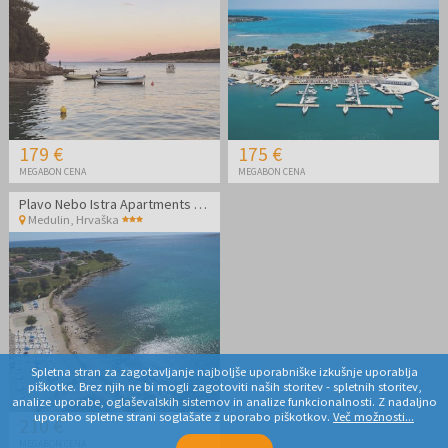
179 €
175 €
MEGABON CENA
MEGABON CENA
Plavo Nebo Istra Apartments - Lavanda 4+2
Medulin
,
Hrvaška
Spletna stran za zagotavljanje najboljše uporabniške izkušnje uporablja
piškotke. Brez njih ne bi mogli zagotoviti naših storitev - spletnih storitev,
analize uporabe, oglaševalskih sistemov in analize funkcionalnosti. Z nadaljno
uporabo spletne strani soglašate z uporabo piškotkov.
Več možnosti...
210 €
MEGABON CENA