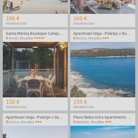
186 €
160 €
MEGABON CENA
MEGABON CENA
Santa Marina Boutique Camping - Družinski oddih v Poreču
Apartmani Unija - Poletje v Dugi Uvali
Poreč
,
Hrvaška
Krnica
,
Hrvaška
150 €
159 €
MEGABON CENA
MEGABON CENA
Apartmani Unija - Poletje v Dugi Uvali
Plavo Nebo Istra Apartments - Lavanda 2+2
Krnica
,
Hrvaška
Medulin
,
Hrvaška