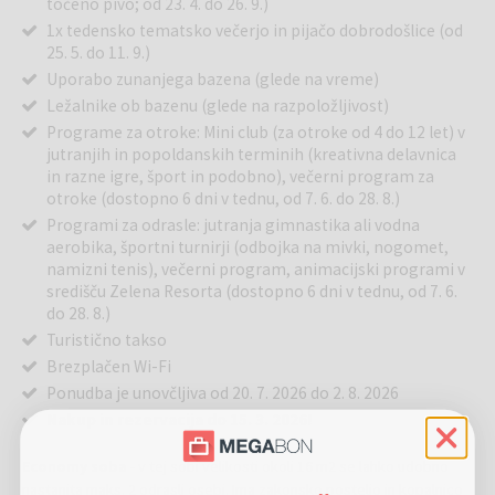
točeno pivo; od 23. 4. do 26. 9.)
1x tedensko tematsko večerjo in pijačo dobrodošlice (od
25. 5. do 11. 9.)
Uporabo zunanjega bazena (glede na vreme)
Ležalnike ob bazenu (glede na razpoložljivost)
Programe za otroke: Mini club (za otroke od 4 do 12 let) v
jutranjih in popoldanskih terminih (kreativna delavnica
in razne igre, šport in podobno), večerni program za
otroke (dostopno 6 dni v tednu, od 7. 6. do 28. 8.)
Programi za odrasle: jutranja gimnastika ali vodna
aerobika, športni turnirji (odbojka na mivki, nogomet,
namizni tenis), večerni program, animacijski programi v
središču Zelena Resorta (dostopno 6 dni v tednu, od 7. 6.
do 28. 8.)
Turistično takso
Brezplačen Wi-Fi
Ponudba je unovčljiva od 20. 7. 2026 do 2. 8. 2026
Nakup in rezervacija do 15. 3. 2026!
Economy soba
- v tej sobi velikosti okoli 16 m2 se lahko udobno
nastanita maks. 2 odrasli osebi. Ima zakonsko posteljo in kopalnico