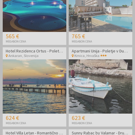
565 €
765 €
MEGABON CENA
MEGABON CENA
Hotel Rezidenca Ortus - Poletno razvajanje z vključeno masažo na slovenski obali
Apartmani Unija - Poletje v Dugi Uvali
Ankaran
,
Slovenija
Krnica
,
Hrvaška
624 €
623 €
MEGABON CENA
MEGABON CENA
Hotel Villa Letan - Romantično ali družinsko poletje
Sunny Rabac by Valamar - Družinsko poletje v mestu Rabac