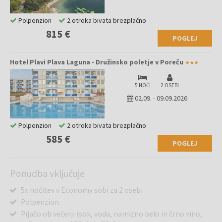
Polpenzion
2 otroka bivata brezplačno
815 €
POGLEJ
Hotel Plavi Plava Laguna - Družinsko poletje v Poreču
5 NOČI
2 OSEBI
02.09.
-
09.09.2026
Polpenzion
2 otroka bivata brezplačno
585 €
POGLEJ
Ponudba vključuje
5x nočitev v Economy sobi za 2 osebi
Polpenzion
Pijačo ob večerji (sok, voda, namizno belo in črno vino,