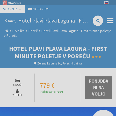
%
NASTANITVE
AKCIJE
Hotel Plavi Plava Laguna - First minute poletje v Poreču
Nazaj
Hrvaška
Poreč
Hotel Plavi Plava Laguna - First minute poletje
v Poreču
HOTEL PLAVI PLAVA LAGUNA - FIRST
MINUTE POLETJE V POREČU
Zelena Laguna bb, Poreč, Hrvaška
PONUDBA
779 €
5 NOČI
NI NA
Plačilo takoj
779 €
VOLJO
2 OSEBI