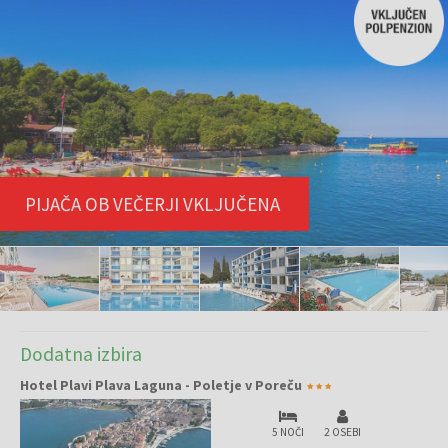
PIJAČA OB VEČERJI VKLJUČENA
Dodatna izbira
Hotel Plavi Plava Laguna - Poletje v Poreču
5 NOČI
2 OSEBI