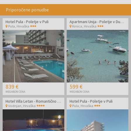
Priporočene ponudbe
Hotel Pula - Poletje v Puli
Apartmani Unija - Poletje v Dugi Uvali
Pula
,
Hrvaška
Krnica
,
Hrvaška
839 €
599 €
MEGABON CENA
MEGABON CENA
Hotel Villa Letan - Romantično ali družinsko poletje
Hotel Pula - Poletje v Puli
Vodnjan
,
Hrvaška
Pula
,
Hrvaška