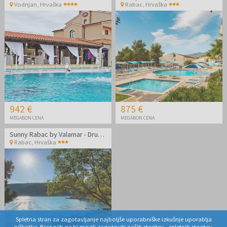
Vodnjan
,
Hrvaška
Rabac
,
Hrvaška
942 €
875 €
MEGABON CENA
MEGABON CENA
Sunny Rabac by Valamar - Družinski konec poletja v mestu Rabac
Rabac
,
Hrvaška
Spletna stran za zagotavljanje najboljše uporabniške izkušnje uporablja
piškotke. Brez njih ne bi mogli zagotoviti naših storitev - spletnih storitev,