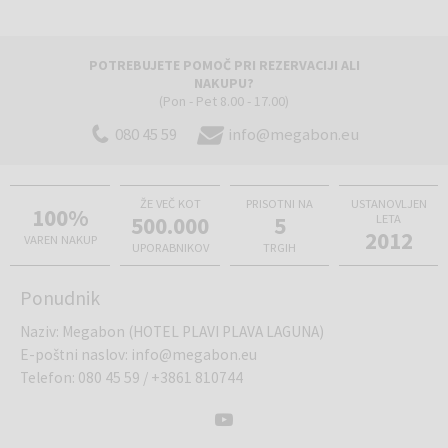
od starega mestnega jedra Poreča, do katerega v poletni sezoni
vozijo turistični vlakci. Naselje je obdano z zeliščno vegetacijo,
tropskimi vrtovi ter dostopno ob obalni poti in pešpoteh skozi
POTREBUJETE POMOČ PRI REZERVACIJI ALI
borovje.
NAKUPU?
(Pon - Pet 8.00 - 17.00)
080 45 59
info@megabon.eu
Poreč
je ena najbolj priljubljenih destinacij na Jadranu, kjer se
bogata zgodovina sreča z živahnim poletnim utripom. Sprehodite se
po slikovitih ulicah starega mestnega jedra, raziščite skrite zalive in
ŽE VEČ KOT
PRISOTNI NA
USTANOVLJEN
uživajte v kristalno čistem morju, vodnih športih, izvrstni istrski
100%
500.000
5
LETA
kulinariki in toplih sončnih zahodih ob obali. Idealna izbira za aktiven,
2012
VAREN NAKUP
UPORABNIKOV
TRGIH
sproščujoč in nepozaben dopust!
Ponudnik
Naziv
:
Megabon (HOTEL PLAVI PLAVA LAGUNA)
E-poštni naslov
:
info@megabon.eu
Telefon
:
080 45 59
/
+3861 810744