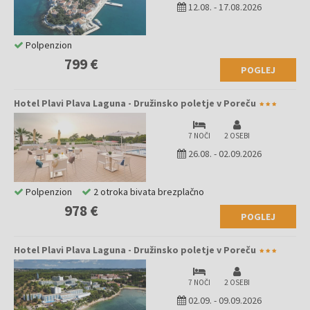
12.08.
-
17.08.2026
Polpenzion
799 €
POGLEJ
Hotel Plavi Plava Laguna - Družinsko poletje v Poreču
7 NOČI
2 OSEBI
26.08.
-
02.09.2026
Polpenzion
2 otroka bivata brezplačno
978 €
POGLEJ
Hotel Plavi Plava Laguna - Družinsko poletje v Poreču
7 NOČI
2 OSEBI
02.09.
-
09.09.2026