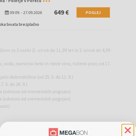
na - Poletje v Poreču
649 €
09.09.
-
27.09.2026
POGLEJ
oka bivata brezplačno
em za 2 osebi (1. otrok do 11,99 let in 2. otrok do 4,99
k, voda, namizno belo in rdeče vino, točeno pivo; od 17.
ačo dobrodošlice (od 25. 5. do 11. 9.)
. 5. do 26. 9.)
 (odvisno od vremenskih pogojev)
 (odvisno od vremenskih pogojev)
vost)
d 4 do 12 let) v jutranjih in popoldanskih terminih
in podobno), večerni program za otroke (dostopno 6 dni