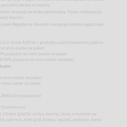
 povračil zneska ni možno
ni ležišči za eno osebo in raztegljiv naslanjač, ki služi kot
tožbi recepciji ne bodo upoštevane. Pisno reklamacijo
dnji storitvi.
z ležalniki in senčniki ter terasa za sončenje. Zraven se
li prek Megabona obvestiti recepcijo hotela najpozneje
metrov od hotela so kamnita, travnata in prodnata plaža z
in 2. otrok 4,99 let v postelji s starši bivata brezplačno
postrežne restavracije za zajtrk in večerjo, ki občasno
 na ceno osebe na paket
di Lobby bar.
 20% popusta na ceno osebe na paket
tarši 50% popusta na ceno osebe na paket
 Activities & Experience Team skrbi, da kar najlepše preživite
Suito:
o katerih boste pripovedovali vsem, ko se vrnete
 do 12 let; kreativne delavnice in razne igre, šport itd.) in
na ceno osebe na paket
a ceno osebe na paket
edni bližini so na voljo jutranja gimnastika ali
 C2KBN 10 €/oseba/noč
 nogomet). Ob doplačilu pa še: tenis, namizni tenis, mini golf,
dna kolesa, kolesa, nogomet, košarka, windsurfing, kanú,
2 €/oseba/noč
če 2 €/dan (plačilo na licu mesta), tenis, smučanje na
olni, jadrnice, mini golf, kolesa, squash, pedaline, kanui
ne, približno 5 km od centra Poreča, a povezan s turističnim