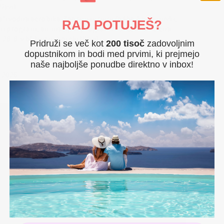
Plavi)
li vodna aerobika, športni turnirji (odbojka na mivki,
RAD POTUJEŠ?
ni program, animacijski programi v središču Zelena
 28. 8. v bližnjem hotelu Plavi)
Pridruži se več kot
200 tisoč
zadovoljnim
dopustnikom in bodi med prvimi, ki prejmejo
naše najboljše ponudbe direktno v inbox!
. 2026