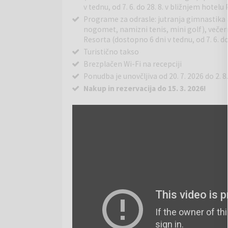
v tednu, od 7. 6. do 28. 8. v bližnjem hotelu 
Programe za odrasle: jutranja gimnastika a
nogomet, namizni tenis, mini golf), večer
Resorta (dostopno 6 dni v tednu, od 7. 6. do
Turistično takso
Brezplačen Wi-Fi na recepciji
Ponudba je unovčljiva od 20. 7. 2026 do 2. 8
Nakup in rezervacija do 15. 3. 2026!