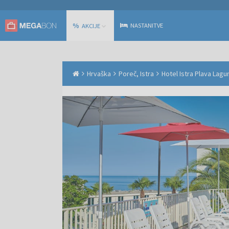
%
NASTANITVE
AKCIJE
Hrvaška
Poreč, Istra
Hotel Istra Plava Lagu