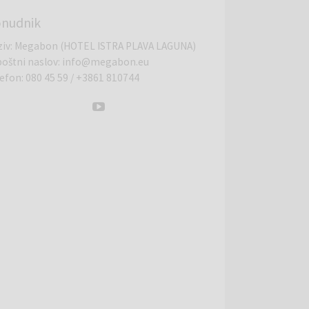
nudnik
ziv
:
Megabon (HOTEL ISTRA PLAVA LAGUNA)
poštni naslov
:
info@megabon.eu
lefon
:
080 45 59
/
+3861 810744