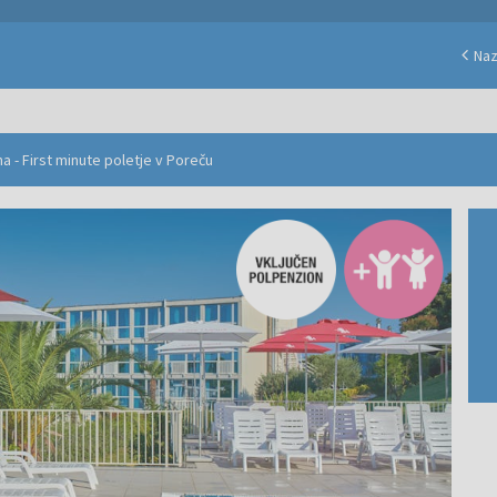
Naz
na - First minute poletje v Poreču