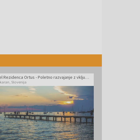
Hotel Rezidenca Ortus - Poletno razvajanje z vključeno masažo na slovenski obali
karan
,
Slovenija