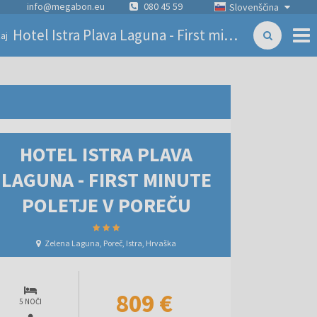
info@megabon.eu
080 45 59
Slovenščina
Hotel Istra Plava Laguna - First minute poletje v Poreču
aj
HOTEL ISTRA PLAVA
LAGUNA - FIRST MINUTE
POLETJE V POREČU
Zelena Laguna, Poreč, Istra, Hrvaška
809 €
5 NOČI