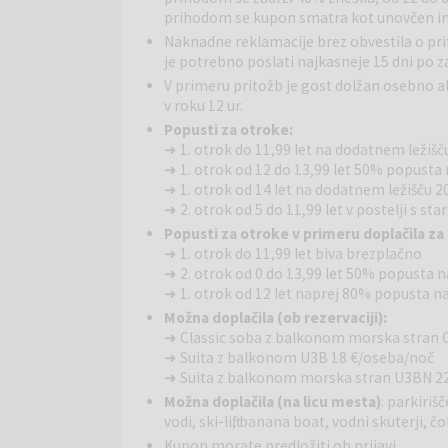
prihodom se kupon smatra kot unovčen in
Economy soba
: Soba je velika okoli 18 m2. Ima loče
dodatno ležišče, ter kopalnico s tuš kabino.
Naknadne reklamacije brez obvestila o pri
je potrebno poslati najkasneje 15 dni po za
Bazeni
: Na voljo je velik zunanji sladkovodni bazen 
V primeru pritožb je gost dolžan osebno a
nahaja še otroški sladkovodni bazen. Približno 200 
v roku 12 ur.
ležalniki, senčniki, prhami in bari.
Popusti za otroke:
➜ 1. otrok do 11,99 let na dodatnem ležišču 
Restavracije in bari
: Gostje imajo dostop do samo
➜ 1. otrok od 12 do 13,99 let 50% popusta
vključuje tematske večere (v sezoni). Na voljo je tu
➜ 1. otrok od 14 let na dodatnem ležišču
➜ 2. otrok od 5 do 11,99 let v postelji s s
Storitve za otroke
: Zabavo jemljemo resno! Ekipa
Popusti za otroke v primeru doplačila za 
svoj čas ter doživite nove in nepozabne izkušnje, 
➜ 1. otrok do 11,99 let biva brezplačno
domov. Programi za otroke vključujejo Pepi club (od 4
➜ 2. otrok od 0 do 13,99 let 50% popusta 
večerni program za otroke.
➜ 1. otrok od 12 let naprej 80% popusta n
Možna doplačila (ob rezervaciji):
Športne storitve
: V sklopu hotela oziroma v neposr
➜ Classic soba z balkonom morska stran
vodna aerobika in športni turnirji (odbojka na mivki,
➜ Suita z balkonom U3B 18 €/oseba/noč
balinanje, odbojka, smučanje na vodi, jadranje, vo
➜ Suita z balkonom morska stran U3BN 2
potapljanje, jahanje, squash.
Možna doplačila (na licu mesta)
: parkiriš
vodi, ski-lift, banana boat, vodni skuterji, č
Okolica
: Hotel se nahaja v mirnem delu Zelene Lagu
Kupon morate predložiti ob prijavi