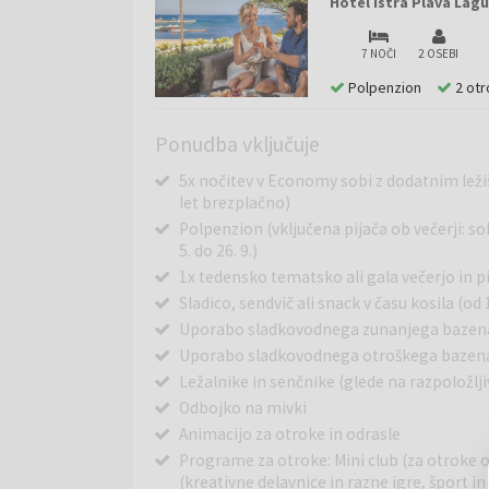
Hotel Istra Plava Lagu
7 NOČI
2 OSEBI
Polpenzion
2 otr
Ponudba vključuje
5x nočitev v Economy sobi z dodatnim ležišč
let brezplačno)
Polpenzion (vključena pijača ob večerji: so
5. do 26. 9.)
1x tedensko tematsko ali gala večerjo in pij
Sladico, sendvič ali snack v času kosila (od 17
Uporabo sladkovodnega zunanjega bazena
Uporabo sladkovodnega otroškega bazena
Ležalnike in senčnike (glede na razpoložlji
Odbojko na mivki
Animacijo za otroke in odrasle
Programe za otroke: Mini club (za otroke o
(kreativne delavnice in razne igre, šport 