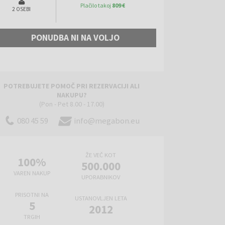
Plačilo takoj
809 €
2 OSEBI
PONUDBA NI NA VOLJO
POTREBUJETE POMOČ PRI REZERVACIJI ALI
NAKUPU?
(Pon - Pet 8.00 - 17.00)
080 45 59
info@megabon.eu
ŽE VEČ KOT
100%
500.000
VAREN NAKUP
UPORABNIKOV
PRISOTNI NA
USTANOVLJEN LETA
5
2012
TRGIH