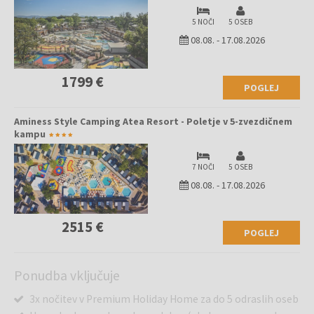
5 NOČI
5 OSEB
08.08.
-
17.08.2026
1799 €
POGLEJ
Aminess Style Camping Atea Resort - Poletje v 5-zvezdičnem
kampu
7 NOČI
5 OSEB
08.08.
-
17.08.2026
2515 €
POGLEJ
Ponudba vključuje
3x nočitev v Premium Holiday Home za do 5 odraslih oseb