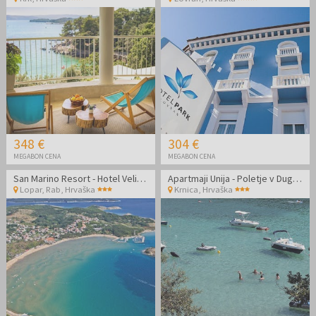
348 €
304 €
MEGABON CENA
MEGABON CENA
San Marino Resort - Hotel Veli Mel - Družinski oddih na Rabu
Apartmaji Unija - Poletje v Dugi Uvali
Lopar, Rab
,
Hrvaška
Krnica
,
Hrvaška