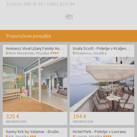
Telefon
:
080 45 59
/
+3861 810744
Priporočene ponudbe
Aminess Vival Lišanj Family Hotel - Družinski all inclusive light z animacijo
Uvala Scott - Poletje v Kraljevici - Standard soba
Novi Vinodolski
,
Hrvaška
Kraljevica
,
Hrvaška
325 €
194 €
MEGABON CENA
MEGABON CENA
Sunny Krk by Valamar - Družinski jesenski oddih na Krku
Hotel Park - Poletje v Lovranu
Krk
,
Hrvaška
Lovran
,
Hrvaška