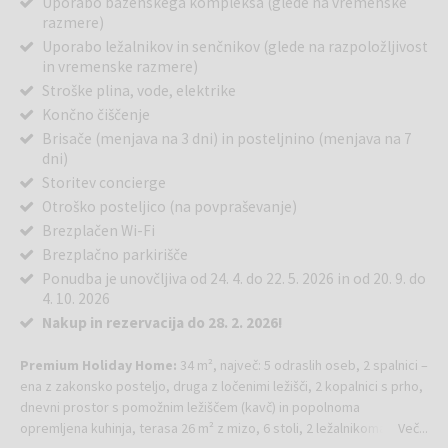
Uporabo bazenskega kompleksa (glede na vremenske
razmere)
Uporabo ležalnikov in senčnikov (glede na razpoložljivost
in vremenske razmere)
Stroške plina, vode, elektrike
Končno čiščenje
Brisače (menjava na 3 dni) in posteljnino (menjava na 7
dni)
Storitev concierge
Otroško posteljico (na povpraševanje)
Brezplačen Wi-Fi
Brezplačno parkirišče
Ponudba je unovčljiva od 24. 4. do 22. 5. 2026 in od 20. 9. do
4. 10. 2026
Nakup in rezervacija do 28. 2. 2026!
Premium Holiday Home:
34 m², največ: 5 odraslih oseb, 2 spalnici –
ena z zakonsko posteljo, druga z ločenimi ležišči, 2 kopalnici s prho,
dnevni prostor s pomožnim ležiščem (kavč) in popolnoma
opremljena kuhinja, terasa 26 m² z mizo, 6 stoli, 2 ležalnikoma in
Več...