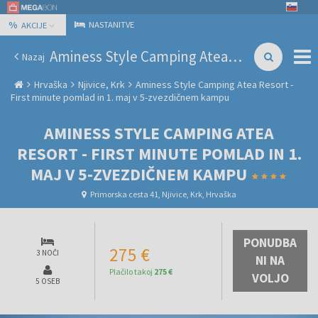
%
NASTANITVE
AKCIJE
Aminess Style Camping Atea Resort - First minute pomlad in 1. maj v 5-zvezdičnem kampu
Nazaj
Hrvaška
Njivice, Krk
Aminess Style Camping Atea Resort -
First minute pomlad in 1. maj v 5-zvezdičnem kampu
AMINESS STYLE CAMPING ATEA
RESORT - FIRST MINUTE POMLAD IN 1.
MAJ V 5-ZVEZDIČNEM KAMPU
Primorska cesta 41, Njivice, Krk, Hrvaška
PONUDBA
275 €
3 NOČI
NI NA
Plačilo takoj
275 €
VOLJO
5 OSEB