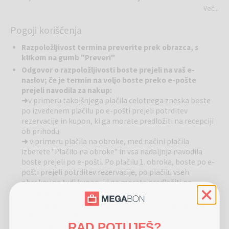
Več...
Aminess Younique Bellevue hotel
je elegantno mesto, ki izžareva
Pogoji koriščenja
vzdušje pomorske tradicije Sredozemlja, tako kot Orebić, kraj
kapitanov in mornarjev. Že pogled na Pelješki kanal, Korčulo in
Razpoložljivost termina preverite prek obrazca, s
arhipelag približno 20 otokov, med katerimi elegantno jadrajo jahte,
klikom na gumb "Preveri"
je dovolj, da spoznate, da ste na pravem mestu. Lepota pokrajine
Odgovor o razpoložljivosti boste prejeli na vaš e-
se harmonično prepleta s čarom najbolj znane vinske regije. Uživajte
naslov; če je termin na voljo boste preko e-pošte
z vsemi čutili!
prejeli navodila za nakup:
➜
v primeru takojšnjega plačila celotnega zneska boste
Gastromomija:
po izvedenem plačilu po e-pošti prejeli potrditev
Restavracija Unico:
Če se dan po zajtrku pozna, bodo vaši dnevi v
rezervacije in kupon, ki ga morate predložiti na recepciji
Orebiću raznoliki, bogati in zelo okusni. Vse je pripravljeno sveže, iz
ob prihodu
lokalnih sestavin, kuhinja pa je vedno pripravljena jedi prilagoditi
➜
v primeru plačila na obroke, med načini plačila
vašim potrebam.
izberete "Plačilo na obroke" in vsa nadaljnja navodila
Noir Bar:
Zvoki klavirja na hotelski terasi odzvanjajo z eleganco
boste prejeli po e-pošti. Po plačilu 1. obroka, boste po e-
starega Hollywooda. Naročite svojo najljubšo pijačo, se sproščeno
pošti prejeli potrditev rezervacije, po plačilu vseh
pogovarjajte ali zamišljeno opazujte čudovito obzorje.
obrokov pa tudi kupon, ki ga morate predložiti na
recepciji ob prihodu
Bazeni in plaže:
Če nimate radi občutka soli na koži, vam
Pred nakupom kupona obvezno preverite zasedenost
priporočamo osvežitev v hotelskem bazenu s prostorom za
želenega termina
sončenje, ležalniki in senčniki. Otroci bodo najbolj uživali v malem,
RAD POTUJEŠ?
Pogoji odpovedi: