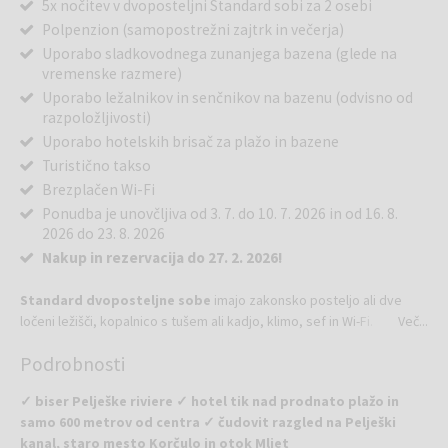
5x nočitev v dvoposteljni Standard sobi za 2 osebi
Polpenzion (samopostrežni zajtrk in večerja)
Uporabo sladkovodnega zunanjega bazena (glede na
vremenske razmere)
Uporabo ležalnikov in senčnikov na bazenu (odvisno od
razpoložljivosti)
Uporabo hotelskih brisač za plažo in bazene
Turistično takso
Brezplačen Wi-Fi
Ponudba je unovčljiva od 3. 7. do 10. 7. 2026 in od 16. 8.
2026 do 23. 8. 2026
Nakup in rezervacija do 27. 2. 2026!
Standard dvoposteljne sobe
imajo zakonsko posteljo ali dve
ločeni ležišči, kopalnico s tušem ali kadjo, klimo, sef in Wi-Fi.
Več...
Podrobnosti
✓ biser Pelješke riviere ✓ hotel tik nad prodnato plažo in
samo 600 metrov od centra ✓ čudovit razgled na Pelješki
kanal, staro mesto Korčulo in otok Mljet