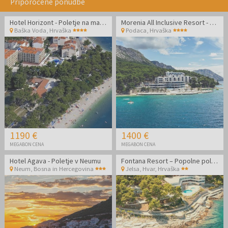
Priporočene ponudbe
Hotel Horizont - Poletje na makarski rivieri
Morenia All Inclusive Resort - All inclusive poletje z animacijo
Baška Voda
,
Hrvaška
Podaca
,
Hrvaška
1190 €
1400 €
MEGABON CENA
MEGABON CENA
Hotel Agava - Poletje v Neumu
Fontana Resort – Popolne poletne počitnice na Hvaru
Neum
,
Bosna in Hercegovina
Jelsa, Hvar
,
Hrvaška