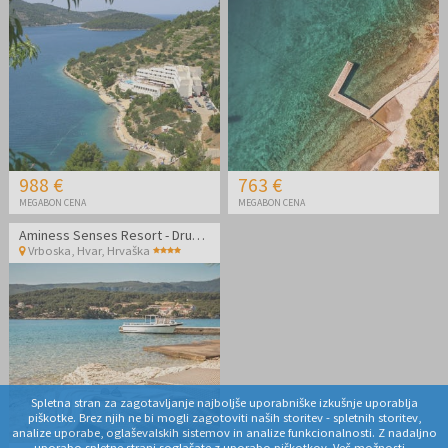
988 €
763 €
MEGABON CENA
MEGABON CENA
Aminess Senses Resort - Družinski poletni all inclusive light na Hvaru
Vrboska, Hvar
,
Hrvaška
Spletna stran za zagotavljanje najboljše uporabniške izkušnje uporablja
piškotke. Brez njih ne bi mogli zagotoviti naših storitev - spletnih storitev,
analize uporabe, oglaševalskih sistemov in analize funkcionalnosti. Z nadaljno
uporabo spletne strani soglašate z uporabo piškotkov.
Več možnosti...