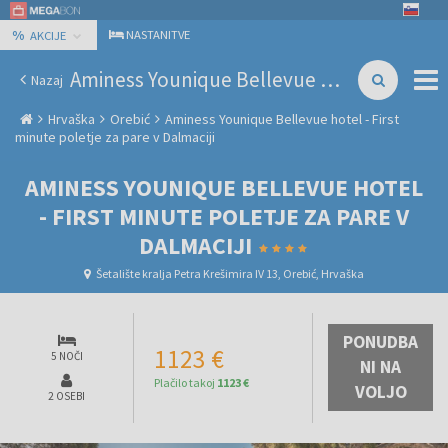
%
NASTANITVE
AKCIJE
Aminess Younique Bellevue hotel - First minute poletje za pare v Dalmaciji
Nazaj
Hrvaška
Orebić
Aminess Younique Bellevue hotel - First
minute poletje za pare v Dalmaciji
AMINESS YOUNIQUE BELLEVUE HOTEL
- FIRST MINUTE POLETJE ZA PARE V
DALMACIJI
Šetalište kralja Petra Krešimira IV 13, Orebić, Hrvaška
PONUDBA
1123 €
5 NOČI
NI NA
Plačilo takoj
1123 €
VOLJO
2 OSEBI