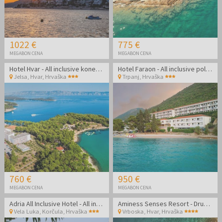
1022 €
775 €
MEGABON CENA
MEGABON CENA
Hotel Hvar - All inclusive konec poletja na Hvaru
Hotel Faraon - All inclusive poletje v Dalmaciji
Jelsa, Hvar
,
Hrvaška
Trpanj
,
Hrvaška
760 €
950 €
MEGABON CENA
MEGABON CENA
Adria All Inclusive Hotel - All inclusive počitnice na Korčuli
Aminess Senses Resort - Družinski poletni all inclusive light na Hvaru
Vela Luka, Korčula
,
Hrvaška
Vrboska, Hvar
,
Hrvaška