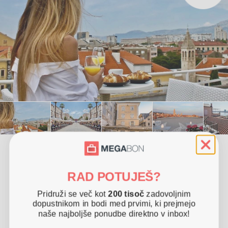
Ponudba vključuje
1x nočitev v Superior sobi za 2 osebi
RAD POTUJEŠ?
Zajtrk (v obliki lunch paketa)
10% popusta na storitve v izbranih restavracijah v Splitu
Pridruži se več kot
200 tisoč
zadovoljnim
dopustnikom in bodi med prvimi, ki prejmejo
10% popusta na masaže in lepotne tretmaje
naše najboljše ponudbe direktno v inbox!
Upgrade v Deluxe sobo (glede na razpoložljivost)