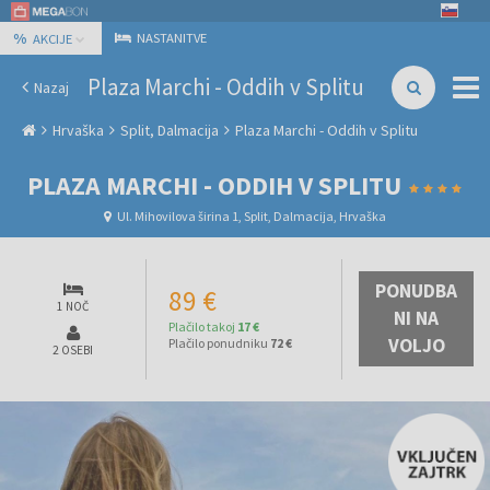
%
NASTANITVE
AKCIJE
Plaza Marchi - Oddih v Splitu
Nazaj
Hrvaška
Split, Dalmacija
Plaza Marchi - Oddih v Splitu
PLAZA MARCHI - ODDIH V SPLITU
Ul. Mihovilova širina 1, Split, Dalmacija, Hrvaška
PONUDBA
89 €
1 NOČ
NI NA
Plačilo takoj
17 €
VOLJO
Plačilo ponudniku
72 €
2 OSEBI