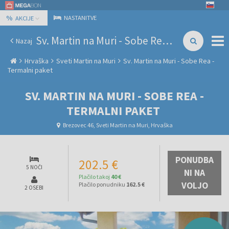
%
NASTANITVE
AKCIJE
Sv. Martin na Muri - Sobe Rea - Termalni paket
Nazaj
Hrvaška
Sveti Martin na Muri
Sv. Martin na Muri - Sobe Rea -
Termalni paket
SV. MARTIN NA MURI - SOBE REA -
TERMALNI PAKET
Brezovec 46, Sveti Martin na Muri, Hrvaška
PONUDBA
202.5 €
5 NOČI
NI NA
Plačilo takoj
40 €
VOLJO
Plačilo ponudniku
162.5 €
2 OSEBI