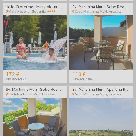
Hotel Bioterme - Mini poletni oddih v edinstvenih termah
Sv. Martin na Muri - Sobe Rea - Poletni termalni paket
Mala Nedelja
,
Slovenija
Sveti Martin na Muri
,
Hrvaška
172 €
110 €
MEGABON CENA
MEGABON CENA
Sv. Martin na Muri - Sobe Rea - Poletni termalni paket
Sv. Martin na Muri - Apartma Rea - Poletni termalni paket
Sveti Martin na Muri
,
Hrvaška
Sveti Martin na Muri
,
Hrvaška