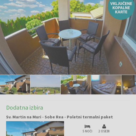
Dodatna izbira
Sv. Martin na Muri - Sobe Rea - Poletni termalni paket
5 NOČI
2 OSEBI