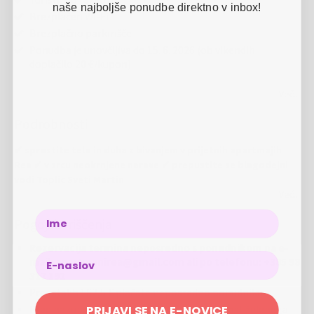
naše najboljše ponudbe direktno v inbox!
Brezplačen Wi-Fi
Brezplačno parkirišče
Ponudba je unovčljiva do 15. 6. 2026 (ob vikendih
doplačilo 20 €/kupon)
Več...
Podrobnosti
✔ sprostite telo in duha z bivanjem v prijetnih apartmajih
Rea ✔ v srcu neokrnjene narave ✔ prepustite se blagodejni
vodi Toplic Sveti Martin
Več...
Apartmaji Rea
se nahajajo v naselju Brezovec, ki je povezan s
Name
Pogoji koriščenja
Svetim Martinom na Muri. Apartmaji so vrhunsko opremljeni, in
štejejo kar 55 m2, vključujejo pa tudi čudovito teraso. Lepo urejeno
Rezervacija termina neposredno s ponudnikom na e-
dvorišče s številnimi cveticami in prijazni domačini so zagotovilo za
mail: apartmanirea@gmail.com ali po telefonu: +385 98
prijetno bivanje.
317 192
Preostalih 162,5 € plačate neposredno ponudniku
Okolica:
Apartmaji
se nahajajo v bližini Toplic Sveti Martin, s katerimi
PRIJAVI SE NA E-NOVICE
Pred nakupom obvezno preverite zasedenost želenega
so povezani z moderno cest, pa tudi s pešpotjo in kolesarsko