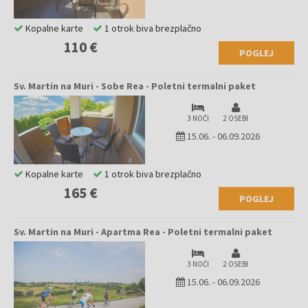
Kopalne karte
1 otrok biva brezplačno
110 €
POGLEJ
Sv. Martin na Muri - Sobe Rea - Poletni termalni paket
3 NOČI
2 OSEBI
15.06.
-
06.09.2026
Kopalne karte
1 otrok biva brezplačno
165 €
POGLEJ
Sv. Martin na Muri - Apartma Rea - Poletni termalni paket
3 NOČI
2 OSEBI
15.06.
-
06.09.2026