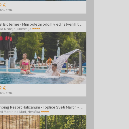
2 €
BON CENA
Hotel Bioterme - Mini poletni oddih v edinstvenih termah
la Nedelja
,
Slovenija
2 €
BON CENA
Glamping Resort Halicanum - Toplice Sveti Martin - Oddih med tednom z vključeno masažo
eti Martin na Muri
,
Hrvaška