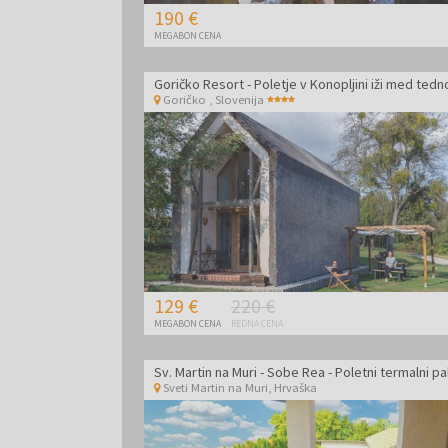
190 €
MEGABON CENA
Goričko Resort - Poletje v Konopljini iži med ted
Goričko
,
Slovenija
129 €
220 €
MEGABON CENA
REDNA CENA
Sv. Martin na Muri - Sobe Rea - Poletni termalni p
Sveti Martin na Muri
,
Hrvaška