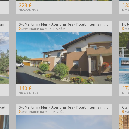
228 €
13
MEGABON CENA
MEGA
nom
Sv. Martin na Muri - Apartma Rea - Poletni termalni paket
Sveti Martin na Muri
,
Hrvaška
Ma
140 €
17
MEGABON CENA
MEGA
aket
Sv. Martin na Muri - Apartma Rea - Poletni termalni paket
Sveti Martin na Muri
,
Hrvaška
Sv