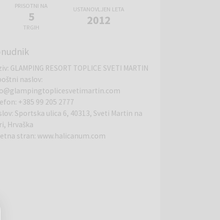
PRISOTNI NA
USTANOVLJEN LETA
5
2012
TRGIH
nudnik
ziv
:
GLAMPING RESORT TOPLICE SVETI MARTIN
poštni naslov
:
fo@glampingtoplicesvetimartin.com
lefon
:
+385 99 205 2777
slov
:
Sportska ulica 6, 40313, Sveti Martin na
i, Hrvaška
letna stran
:
www.halicanum.com