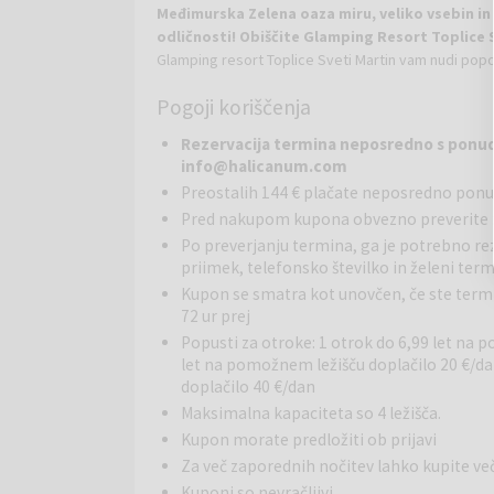
Međimurska Zelena oaza miru, veliko vsebin in
odličnosti! Obiščite Glamping Resort Toplice 
Glamping resort Toplice Sveti Martin vam nudi popol
hišicami ustvarjamo pravo oazo udobja in bližine ok
Pogoji koriščenja
Vsaka glamping hišica ponuja:
Razkošno kopalnic
posteljo in raztegljivim kavčem, ki zagotavlja dovo
Rezervacija termina neposredno s ponudn
sproščanje ob vaši najljubši vsebiniLastno savno i
info@halicanum.com
okoljuPosebno pozornost posvečamo zasebnosti g
Preostalih 144 € plačate neposredno pon
ki pokriva celoten prostor in ventilatorski konvekt
Pred nakupom kupona obvezno preverite 
gostjeVse to je vpeto v naravno okolje, sledi bis
ki sledi trendom v Evropi in svetu.
Po preverjanju termina, ga je potrebno rez
Gastronomska č
priimek, telefonsko številko in želeni ter
notranje površine in dodatnih 80 kvadratnih metrov
lahko pod milim nebom uživate v pestri izbiri jedi, 
Kupon se smatra kot unovčen, če ste termin 
Restavracija "Halicanum"
: Restavracija odprtega
72 ur prej
Martin, nosi ime, ki nas spominja na antično mesto H
Popusti za otroke: 1 otrok do 6,99 let na 
najvišjo kakovost. Naša kuhinja pripravlja različne j
let na pomožnem ležišču doplačilo 20 €/da
lokalnimi jedmi iz najkakovostnejših lokalnih ses
doplačilo 40 €/dan
doživetja, temveč tudi kombinacijo tradicije in vrhu
Maksimalna kapaciteta so 4 ležišča.
Kupon morate predložiti ob prijavi
Terme Lendava
se nahajajo v Lendavi, le 12 km str
Za več zaporednih nočitev lahko kupite
mejo pridete do Term Lendava, ki imajo notranje in
Kuponi so nevračljivi