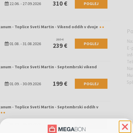
310 €
22.06.
-
27.09.2026
POGLEJ
anum - Toplice Sveti Martin - Vikend oddih v dvoje
Po
269 €
Na
01.08.
-
31.08.2026
POGLEJ
239 €
E-
in
Te
anum - Toplice Sveti Martin - Septembrski vikend
Na
Mur
Sp
199 €
01.09.
-
30.09.2026
POGLEJ
anum - Toplice Sveti Martin - Septembrski oddih v
189 €
01.09.
-
30.09.2026
POGLEJ
169 €