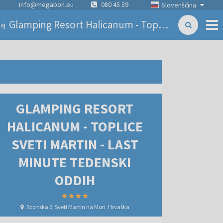
info@megabon.eu
080 45 59
Slovenščina
Glamping Resort Halicanum - Toplice Sveti Martin - Last minute tedenski oddih
aj
GLAMPING RESORT
HALICANUM - TOPLICE
SVETI MARTIN - LAST
MINUTE TEDENSKI
ODDIH
Sportska 6, Sveti Martin na Muri, Hrvaška