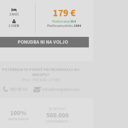
179 €
2 NOČI
Plačilo takoj
35 €
Plačilo ponudniku
144 €
2 OSEBI
PONUDBA NI NA VOLJO
POTREBUJETE POMOČ PRI REZERVACIJI ALI
NAKUPU?
(Pon - Pet 8.00 - 17.00)
080 45 59
info@megabon.eu
ŽE VEČ KOT
100%
500.000
VAREN NAKUP
UPORABNIKOV