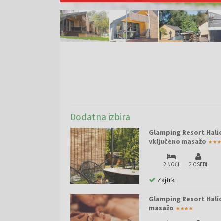
Dodatna izbira
Glamping Resort Halic
vključeno masažo
2 NOČI
2 OSEBI
Zajtrk
Glamping Resort Halic
masažo