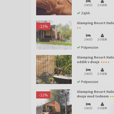
2 NOČI
2 OSEBI
Zajtrk
Glamping Resort Halic
-
11
%
2 NOČI
2 OSEBI
Polpenzion
Glamping Resort Halic
oddih v dvoje
2 NOČI
2 OSEBI
Polpenzion
Glamping Resort Halic
-
11
%
dvoje med tednom
2 NOČI
2 OSEBI