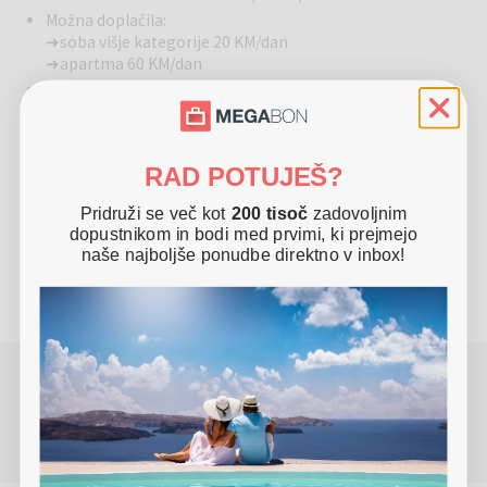
Možna doplačila:
triposteljnih in štiriposteljnih sob. Ena izmed njih bo sigurno
➜ soba višje kategorije 20 KM/dan
predstavljala vaš dom, oziroma mesto, kjer se boste počutili kot
➜ apartma 60 KM/dan
doma. Vsaka soba ima lastno kopalnico s tušem, sodobno in
Kupon morate predložiti ob prijavi
luksuzno pohištvo, mini bar in satelitsko televizijo. Če si zaželite
oddiha in tišine, vam je v vaši sobi zagotovljen mir in zasebnost.
Za več zaporednih nočitev lahko kupite več kuponov ob
predhodnem dogovoru s ponudnikom
Kuponi so nevračljivi
RAD POTUJEŠ?
Hišni ljubljenčki so dovoljeni z doplačilom v višini 40
KM/dan
Pridruži se več kot
200 tisoč
zadovoljnim
dopustnikom in bodi med prvimi, ki prejmejo
Prijava od 14. ure, odjava do 11. ure
naše najboljše ponudbe direktno v inbox!
Turistična taksa v višini 2 KM/oseba/noč in 1 KM/otrok od
6. do 18. leta/noč ni vključena v ceno
POTREBUJETE POMOČ PRI REZERVACIJI ALI
NAKUPU?
(Pon - Pet 8.00 - 17.00)
080 45 59
info@megabon.eu