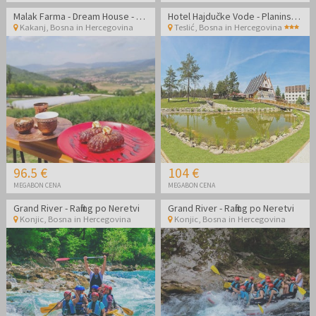
Malak Farma - Dream House - Nepozaben oddih
Hotel Hajdučke Vode - Planinski wellness vikend oddih
Kakanj
,
Bosna in Hercegovina
Teslić
,
Bosna in Hercegovina
96.5 €
104 €
MEGABON CENA
MEGABON CENA
Grand River - Rafting po Neretvi
Grand River - Rafting po Neretvi
Konjic
,
Bosna in Hercegovina
Konjic
,
Bosna in Hercegovina