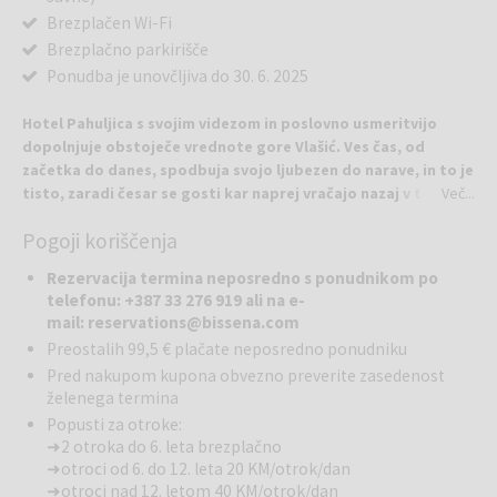
Brezplačen Wi-Fi
Brezplačno parkirišče
Ponudba je unovčljiva do 30. 6. 2025
Hotel Pahuljica s svojim videzom in poslovno usmeritvijo
dopolnjuje obstoječe vrednote gore Vlašić. Ves čas, od
začetka do danes, spodbuja svojo ljubezen do narave, in to je
tisto, zaradi česar se gosti kar naprej vračajo nazaj v te
Več...
pravljične predele, kjer je hotel začel svojo zgodbo. Pahuljica
Pogoji koriščenja
je gorski tip hotela, ki se nahaja na začetni postaji vlečnice
Babanovac, kar odpravlja potrebo po tem, da bi si iskali
Rezervacija termina neposredno s ponudnikom po
drugo namestitev na Vlašiću.
telefonu: +387 33 276 919 ali na e-
mail: reservations@bissena.com
V Ski baru prevladuje popolno domače vzdušje. Čez dan je to mesto
Preostalih 99,5 € plačate neposredno ponudniku
posebej priljubljeno za oddih športnikov in ljubiteljev narave, ki se
Pred nakupom kupona obvezno preverite zasedenost
prihajajo sem sprostiti po sprehodu ali smučanju (pozimi). V večernih
želenega termina
urah pa je to mesto priljubljeno med mladimi ali med tistimi, ki se
Popusti za otroke:
želijo sprostiti v sproščeni atmosferi. Zato se tukaj organizirajo tudi
➜ 2 otroka do 6. leta brezplačno
zabave.
➜ otroci od 6. do 12. leta 20 KM/otrok/dan
➜ otroci nad 12. letom 40 KM/otrok/dan
Hotel ponuja 32 luksuzno in sodobno opremljenih dvoposteljnih,