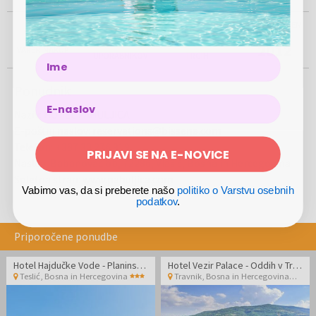
ŽE VEČ KOT
PRISOTNI NA
USTANOVLJEN
100%
500.000
5
LETA
2012
VAREN NAKUP
UPORABNIKOV
TRGIH
Name
Ponudnik
Naziv
:
HOTEL PAHULJICA
E-poštni naslov
:
reservations@bissena.com
Telefon
:
+387 33 276 919
PRIJAVI SE NA E-NOVICE
Naslov
:
Babanovac bb, 72286, Vlašić, Bosna in Hercegovina
Spletna stran
:
www.pahuljica.com
Vabimo vas, da si preberete našo
politiko o Varstvu osebnih
podatkov
.
Priporočene ponudbe
Hotel Hajdučke Vode - Planinski wellness oddih
Hotel Vezir Palace - Oddih v Travniku
Teslić
,
Bosna in Hercegovina
Travnik
,
Bosna in Hercegovina