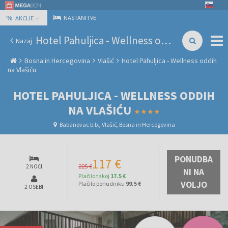
%
NASTANITVE
AKCIJE
Hotel Pahuljica - Wellness oddih na Vlašiću
Nazaj
Bosna in Hercegovina
Vlašić
Hotel Pahuljica - Wellness oddih
na Vlašiću
HOTEL PAHULJICA - WELLNESS ODDIH
NA VLAŠIĆU
Babanovac b.b., Vlašić, Bosna in Hercegovina
PONUDBA
117 €
225 €
2 NOČI
NI NA
Plačilo takoj
17.5 €
VOLJO
Plačilo ponudniku
99.5 €
2 OSEBI