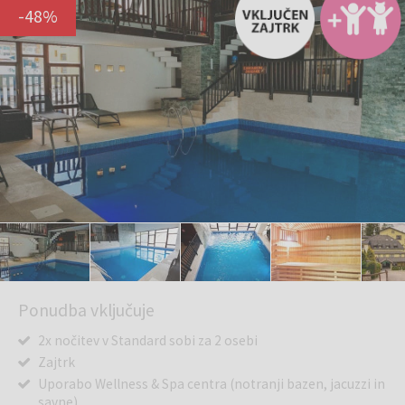
-
48
%
Ponudba vključuje
2x nočitev v Standard sobi za 2 osebi
Zajtrk
Uporabo Wellness & Spa centra (notranji bazen, jacuzzi in
savne)