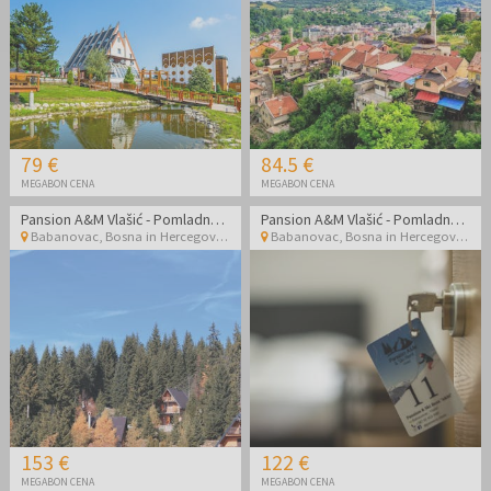
79 €
84.5 €
MEGABON CENA
MEGABON CENA
Pansion A&M Vlašić - Pomladno in poletno doživetje na Vlašiću
Pansion A&M Vlašić - Pomladno in poletno doživetje na Vlašiću
Babanovac
,
Bosna in Hercegovina
Babanovac
,
Bosna in Hercegovina
153 €
122 €
MEGABON CENA
MEGABON CENA