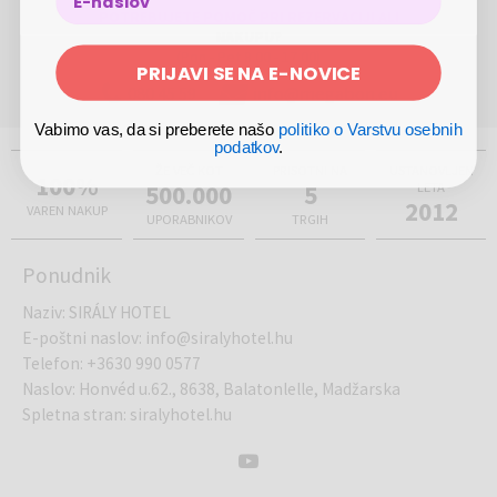
POTREBUJETE POMOČ PRI REZERVACIJI ALI
NAKUPU?
(Pon - Pet 8.00 - 17.00)
PRIJAVI SE NA E-NOVICE
080 45 59
info@megabon.eu
Vabimo vas, da si preberete našo
politiko o Varstvu osebnih
podatkov
.
ŽE VEČ KOT
PRISOTNI NA
USTANOVLJEN
100%
500.000
5
LETA
2012
VAREN NAKUP
UPORABNIKOV
TRGIH
Ponudnik
Naziv
:
SIRÁLY HOTEL
E-poštni naslov
:
info@siralyhotel.hu
Telefon
:
+3630 990 0577
Naslov
:
Honvéd u.62., 8638, Balatonlelle, Madžarska
Spletna stran
:
siralyhotel.hu