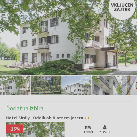
Dodatna izbira
Hotel Sirály - Oddih ob Blatnem jezeru
-
15
%
3 NOČI
2 OSEBI