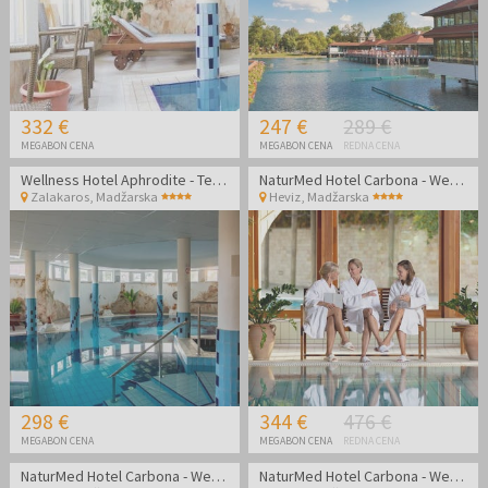
332 €
247 €
289 €
MEGABON CENA
MEGABON CENA
REDNA CENA
Wellness Hotel Aphrodite - Termalni oddih na Madžarskem
NaturMed Hotel Carbona - Wellness oddih
Zalakaros
,
Madžarska
Heviz
,
Madžarska
298 €
344 €
476 €
MEGABON CENA
MEGABON CENA
REDNA CENA
NaturMed Hotel Carbona - Wellness oddih
NaturMed Hotel Carbona - Wellness oddih