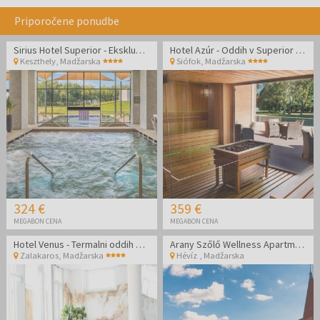
Priporočene ponudbe
Sirius Hotel Superior - Ekskluzivni wellness oddih za pare
Hotel Azúr - Oddih v Superior družinski sobi
Keszthely
,
Madžarska
Siófok
,
Madžarska
324 €
359 €
MEGABON CENA
MEGABON CENA
Hotel Venus - Termalni oddih na Madžarskem
Arany Szőlő Wellness Apartmanház Hévíz
Zalakaros
,
Madžarska
Hévíz
,
Madžarska