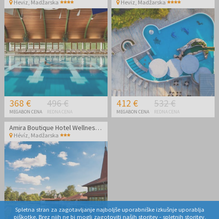
Heviz
,
Madžarska
Heviz
,
Madžarska
368 €
496 €
412 €
532 €
MEGABON CENA
REDNA CENA
MEGABON CENA
REDNA CENA
Amira Boutique Hotel Wellness & Spa - Oddih med tednom
Hévíz
,
Madžarska
Spletna stran za zagotavljanje najboljše uporabniške izkušnje uporablja
piškotke. Brez njih ne bi mogli zagotoviti naših storitev - spletnih storitev,