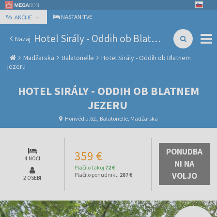
%
NASTANITVE
AKCIJE
Hotel Sirály - Oddih ob Blatnem jezeru
Nazaj
Madžarska
Balatonelle
Hotel Sirály - Oddih ob Blatnem
jezeru
HOTEL SIRÁLY - ODDIH OB BLATNEM
JEZERU
Honvéd u.62., Balatonelle, Madžarska
PONUDBA
359 €
4 NOČI
NI NA
Plačilo takoj
72 €
VOLJO
Plačilo ponudniku
287 €
2 OSEBI