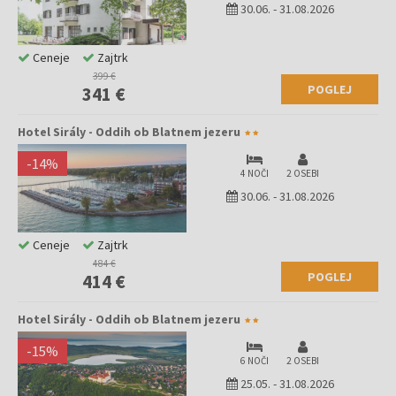
30.06.
-
31.08.2026
Ceneje
Zajtrk
399 €
POGLEJ
341 €
Hotel Sirály - Oddih ob Blatnem jezeru
-
14
%
4 NOČI
2 OSEBI
30.06.
-
31.08.2026
Ceneje
Zajtrk
484 €
POGLEJ
414 €
Hotel Sirály - Oddih ob Blatnem jezeru
-
15
%
6 NOČI
2 OSEBI
25.05.
-
31.08.2026