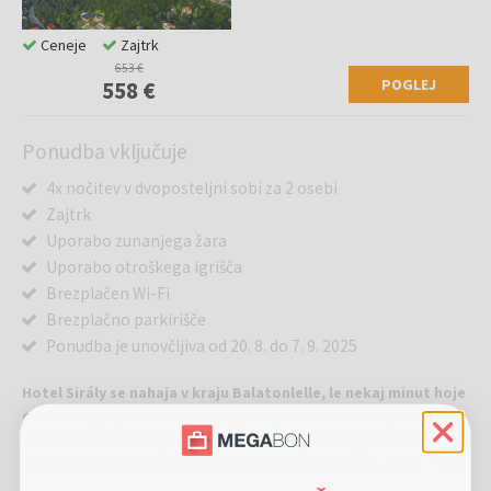
Ceneje
Zajtrk
653 €
POGLEJ
558 €
Ponudba vključuje
4x nočitev v dvoposteljni sobi za 2 osebi
Zajtrk
Uporabo zunanjega žara
Uporabo otroškega igrišča
Brezplačen Wi-Fi
Brezplačno parkirišče
Ponudba je unovčljiva od 20. 8. do 7. 9. 2025
Hotel Sirály se nahaja v kraju Balatonlelle, le nekaj minut hoje
od Blatnega jezera in ima bar, brezplačno zasebno parkirišče
in vrt. Hotel z dvema zvezdicama ponuja tudi shrambo za
prtljago. Hotel Sirály ponuja tudi otroško igrišče, 24-urno
Več...
recepcijo in brezplačen Wi-Fi na celotnem območju.