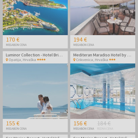
170 €
194 €
MEGABON CENA
MEGABON CENA
Luminor Collection - Hotel Bristol - Poletje v Opatiji
Mediteran Maradiso Hotel by Aminess - Jesenski oddih v dvoje v Crikvenici
Opatija
,
Hrvaška
Crikvenica
,
Hrvaška
155 €
156 €
184 €
MEGABON CENA
MEGABON CENA
REDNA CENA