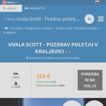
%
NASTANITVE
AKCIJE
Uvala Scott - Pozdrav poletju v Kraljevici
Nazaj
Hrvaška
Kraljevica, Kvarner
Uvala Scott - Pozdrav poletju v
Kraljevici
UVALA SCOTT - POZDRAV POLETJU V
KRALJEVICI
Grabrova 37, Kraljevica, Kvarner, Hrvaška
PONUDBA
169 €
2 NOČI
NI NA
Plačilo takoj
25 €
VOLJO
Plačilo ponudniku
144 €
2 OSEBI