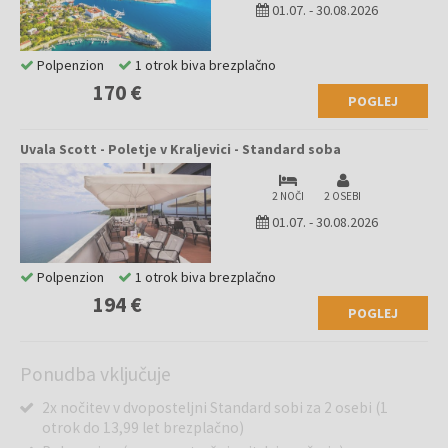
01.07.
-
30.08.2026
Polpenzion
1 otrok biva brezplačno
170 €
POGLEJ
Uvala Scott - Poletje v Kraljevici - Standard soba
2 NOČI
2 OSEBI
01.07.
-
30.08.2026
Polpenzion
1 otrok biva brezplačno
194 €
POGLEJ
Ponudba vključuje
2x nočitev v dvoposteljni Standard sobi za 2 osebi (1
otrok do 13,99 let brezplačno)