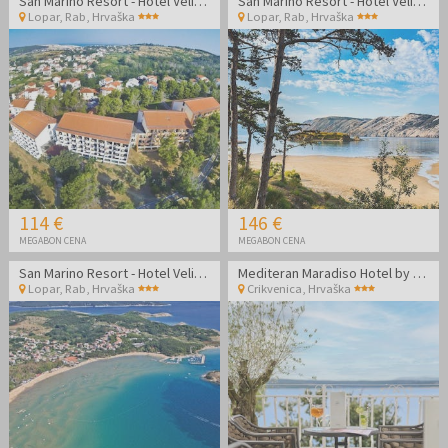
San Marino Resort - Hotel Veli Mel - Družinski jesenski oddih na Rabu
San Marino Resort - Hotel Veli Mel - Družinski oddih na Rabu
Lopar, Rab
,
Hrvaška
Lopar, Rab
,
Hrvaška
114 €
146 €
MEGABON CENA
MEGABON CENA
San Marino Resort - Hotel Veli Mel - Družinski oddih na Rabu
Mediteran Maradiso Hotel by Aminess - Konec poletja v dvoje v Crikvenici
Lopar, Rab
,
Hrvaška
Crikvenica
,
Hrvaška