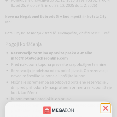
Ponudba je unovčljiva do 31. 12. 2025 (razen od 31. 7. do 4.
8., od 25. 9. do 29. 9. in od 29. 12. 2025 do 1. 2. 2026)
Novo na Megabonu! Dobrodošli v Budimpešti in hotelu City
Inn!
Hotel City Inn se nahaja v središču Budimpešte, v bližini restavracij,
Več...
barov, teras, kavarn in nakupovalnega središča. Gostje lahko zlahka
Pogoji koriščenja
pridejo peš do metro postaje Corvin Negyed, Muzeja uporabnih
umetnosti, Spominskega centra holokavsta, Madžarskega
Rezervacijo termina opravite preko e-maila:
narodnega muzeja, Velike tržnice in glavne nakupovalne ulice.
info@hotelvoucheronline.com
Pred nakupom kupona preverite razpoložljive termine
Hotel ponuja številne ugodnosti za turiste in poslovne goste:
Rezervacija je odvisna od razpoložljivosti. Ob rezervaciji
wellness s finsko in infrardečo savno ter teraso za sončenje,
navedite številko kupona ali pošljite kupon.
prilagojen dostop za gibalno ovirane osebe in posebej opremljene
Možna je sprememba ali odpoved potrjene rezervacije 5
sobe, varovano parkirišče z videonadzorom (za doplačilo), miren vrt
dni pred prihodom (v nasprotnem primeru se kupon šteje
za sprostitev po dnevu v mestu, 66 udobnih sob s toplimi barvami in
kot izkoriščen)
prijetnim pohištvom, v bližini Life1 Wellness centra, restavracij,
kavarn in trgovin.
Kupon morate predložiti ob prijavi
Za več zaporednih nočitev lahko kupite več kuponov ob
predhodnem dogovoru s ponudnikom
Po napornem dnevu se gostje lahko sprostijo na sončni terasi s
Prijava od 14. do 24. ure, odjava do 10. ure