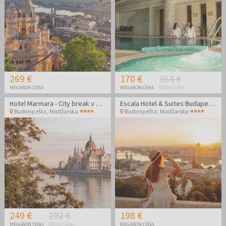
269 €
170 €
364 €
MEGABON CENA
MEGABON CENA
REDNA CENA
Hotel Marmara - City break v Budimpešti
Escala Hotel & Suites Budapest - Poletni oddih v Budimpešti
Budimpešta
,
Madžarska
Budimpešta
,
Madžarska
249 €
292 €
198 €
MEGABON CENA
REDNA CENA
MEGABON CENA