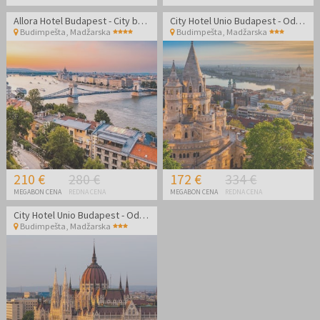
Allora Hotel Budapest - City break v Budimpešti
City Hotel Unio Budapest - Oddih v središču Budimpešte
Budimpešta
,
Madžarska
Budimpešta
,
Madžarska
210 €
280 €
172 €
334 €
MEGABON CENA
REDNA CENA
MEGABON CENA
REDNA CENA
City Hotel Unio Budapest - Oddih v središču Budimpešte
Budimpešta
,
Madžarska