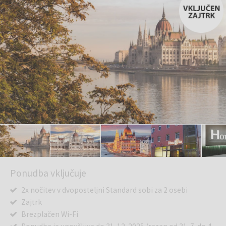
Ponudba vključuje
2x nočitev v dvoposteljni Standard sobi za 2 osebi
Zajtrk
Brezplačen Wi-Fi