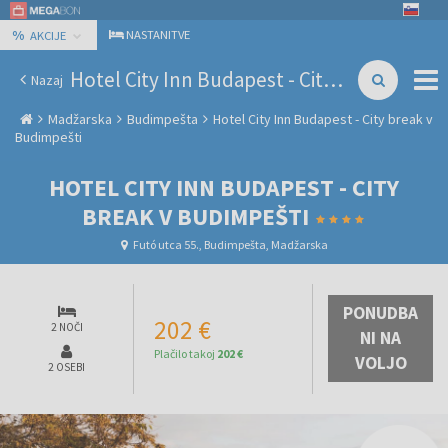
%
NASTANITVE
AKCIJE
Hotel City Inn Budapest - City break v Budimpešti
Nazaj
Madžarska
Budimpešta
Hotel City Inn Budapest - City break v
Budimpešti
HOTEL CITY INN BUDAPEST - CITY
BREAK V BUDIMPEŠTI
Futó utca 55., Budimpešta, Madžarska
PONUDBA
202 €
2 NOČI
NI NA
Plačilo takoj
202 €
VOLJO
2 OSEBI