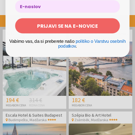
Priporočene ponudbe
PRIJAVI SE NA E-NOVICE
Bo33 Hotel Family & Suites - Wellness oddih v Budimpešti
Escala Hotel & Suites Budapest
Budimpešta
,
Madžarska
Budimpešta
,
Madžarska
Vabimo vas, da si preberete našo
politiko o Varstvu osebnih
podatkov
.
194 €
314 €
182 €
MEGABON CENA
REDNA CENA
MEGABON CENA
Escala Hotel & Suites Budapest
Szépia Bio & Art Hotel
Budimpešta
,
Madžarska
Zsámbék
,
Madžarska