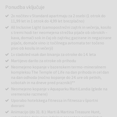
Ponudba vključuje
2x nočitev v Standard apartmaju za 2 osebi (1 otrok do
11,99 let in 1 otrok do 4,99 let brezplačno)
All Inclusive Light (samopostrežni zajtrk in večerja, kosilo
s tremi hodi ter neomejena strežba pijače ob obrokih –
kava, domači sok in čaj ob zajtrku; gazirane in negazirane
pijače, domače vino iz točilnega avtomata ter točeno
pivo ob kosilu in večerji)
1x sladoled vsak dan bivanja za otroke do 14. leta
Martijevo darilo za otroke ob prihodu
Neomejeno kopanje v bazenskem termo-mineralnem
kompleksu The Temple of Life na dan prihoda in cel dan
na dan odhoda (nočno kopanje do 24. ure ob petkih,
sobotah in na dneve pred prazniki)**
Neomejeno kopanje v Aquaparku MartiLandia (glede na
vremenske razmere)
Uporabo hotelskega fitnessa in fitnessa v športni
dvorani
Animacijo (do 31. 8.): Marti & Martina Treasure Hunt,