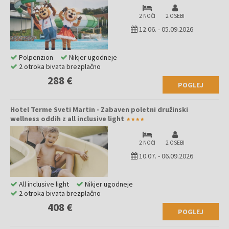
2 NOČI
2 OSEBI
12.06.
-
05.09.2026
Polpenzion
Nikjer ugodneje
2 otroka bivata brezplačno
288 €
POGLEJ
Hotel Terme Sveti Martin - Zabaven poletni družinski
wellness oddih z all inclusive light
2 NOČI
2 OSEBI
10.07.
-
06.09.2026
All inclusive light
Nikjer ugodneje
2 otroka bivata brezplačno
408 €
POGLEJ