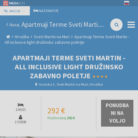
%
NASTANITVE
AKCIJE
Apartmaji Terme Sveti Martin - All inclusive light družinsko zabavno poletje
Nazaj
Hrvaška
Sveti Martin na Muri
Apartmaji Terme Sveti Martin -
All inclusive light družinsko zabavno poletje
APARTMAJI TERME SVETI MARTIN -
ALL INCLUSIVE LIGHT DRUŽINSKO
ZABAVNO POLETJE
Izvorska 3 , Sveti Martin na Muri, Hrvaška
PONUDBA
292 €
2 NOČI
NI NA
Plačilo takoj
292 €
VOLJO
2 OSEBI