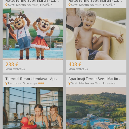
Hotel Terme Sveti Martin - Zabaven poletni družinski wellness oddih
Hotel Terme Sveti Martin - Zabaven poletni družinski wellness oddih z all inclusive light
Sveti Martin na Muri
,
Hrvaška
Sveti Martin na Muri
,
Hrvaška
288 €
408 €
MEGABON CENA
MEGABON CENA
Thermal Resort Lendava - Apartma - Poletni wellness oddih v Prekmurju
Apartmaji Terme Sveti Martin - Zabaven poletni družinski wellness oddih
Lendava
,
Slovenija
Sveti Martin na Muri
,
Hrvaška