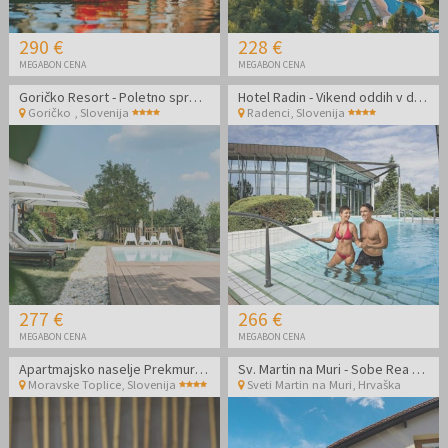
290 €
228 €
MEGABON CENA
MEGABON CENA
Goričko Resort - Poletno sproščanje v Konopljini iži
Hotel Radin - Vikend oddih v dvoje v Radencih ob koncu poletja in jeseni
Goričko
,
Slovenija
Radenci
,
Slovenija
277 €
266 €
MEGABON CENA
MEGABON CENA
Apartmajsko naselje Prekmurska vas - Jesenski vikend oddih v dvoje
Sv. Martin na Muri - Sobe Rea - Poletni termalni paket
Moravske Toplice
,
Slovenija
Sveti Martin na Muri
,
Hrvaška