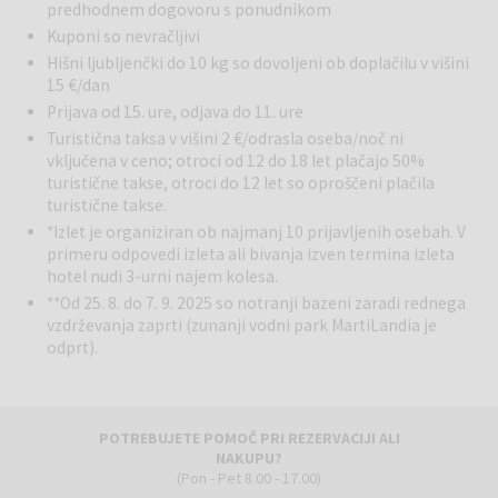
predhodnem dogovoru s ponudnikom
Kuponi so nevračljivi
Hišni ljubljenčki do 10 kg so dovoljeni ob doplačilu v višini
15 €/dan
Prijava od 15. ure, odjava do 11. ure
Turistična taksa v višini 2 €/odrasla oseba/noč ni
vključena v ceno; otroci od 12 do 18 let plačajo 50%
turistične takse, otroci do 12 let so oproščeni plačila
turistične takse.
*Izlet je organiziran ob najmanj 10 prijavljenih osebah. V
primeru odpovedi izleta ali bivanja izven termina izleta
hotel nudi 3-urni najem kolesa.
**Od 25. 8. do 7. 9. 2025 so notranji bazeni zaradi rednega
vzdrževanja zaprti (zunanji vodni park MartiLandia je
odprt).
POTREBUJETE POMOČ PRI REZERVACIJI ALI
NAKUPU?
(Pon - Pet 8.00 - 17.00)