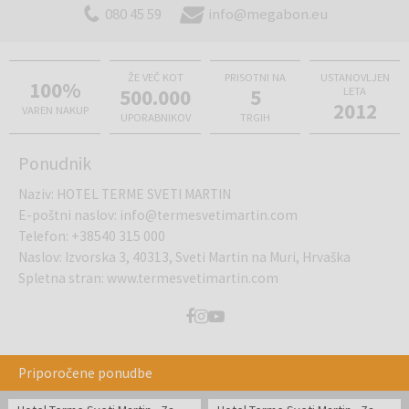
080 45 59
info@megabon.eu
ŽE VEČ KOT
PRISOTNI NA
USTANOVLJEN
100%
500.000
5
LETA
2012
VAREN NAKUP
UPORABNIKOV
TRGIH
Ponudnik
Naziv
:
HOTEL TERME SVETI MARTIN
E-poštni naslov
:
info@termesvetimartin.com
Telefon
:
+38540 315 000
Naslov
:
Izvorska 3, 40313, Sveti Martin na Muri, Hrvaška
Spletna stran
:
www.termesvetimartin.com
Priporočene ponudbe