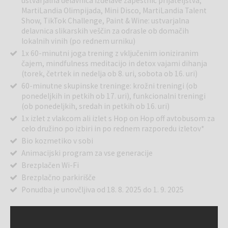
ustvarjalna delavnica izdelave zapestnic prijateljstva,
MartiLandia Olimpijada, Mini Disco, MartiLandia Talent
Show, TikTok Challenge, Paint & Wine: ustvarjalna
delavnica slikarskih veščin za odrasle ob domačih
lokalnih vinih (po rednem urniku)
1x 60-minutni joga trening z vključenim ioniziranim
čajem, mindfulness meditacijo in detox vajami dihanja
(torek, četrtek in nedelja ob 8. uri, sobota ob 16. uri)
60-minutne skupinske treninge: krožni treningi (ob
ponedeljkih in petkih ob 17. uri), funkcionalni treningi
(ob ponedeljkih, sredah in petkih ob 16. uri)
1x izlet z vlakcom ali izlet s Hop on Hop off avtobusom za
celo družino po izbiri in po rednem razporedu izletov*
Bio kozmetiko v sobi
Animacijski program za vse generacije
Brezplačen Wi-Fi
Brezplačno parkirišče
Ponudba je unovčljiva od 18. 8. 2025 do 1. 9. 2025