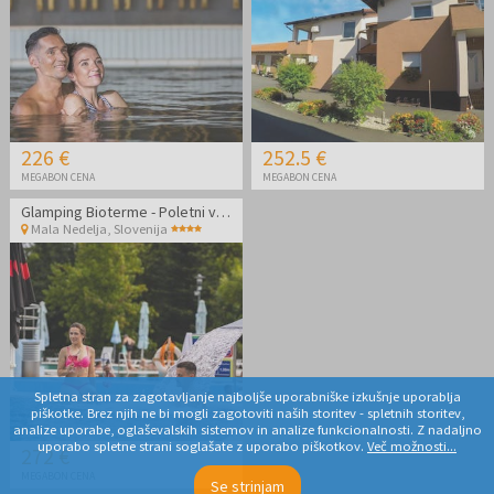
226 €
252.5 €
MEGABON CENA
MEGABON CENA
Glamping Bioterme - Poletni vikend glamping v edinstvenih termah
Mala Nedelja
,
Slovenija
Spletna stran za zagotavljanje najboljše uporabniške izkušnje uporablja
piškotke. Brez njih ne bi mogli zagotoviti naših storitev - spletnih storitev,
analize uporabe, oglaševalskih sistemov in analize funkcionalnosti. Z nadaljno
uporabo spletne strani soglašate z uporabo piškotkov.
Več možnosti...
272 €
MEGABON CENA
Se strinjam