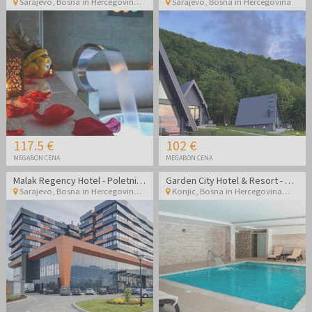
Sarajevo
,
Bosna in Hercegovina
Sarajevo
,
Bosna in Hercegovina
117.5 €
102 €
MEGABON CENA
MEGABON CENA
Malak Regency Hotel - Poletni vrhunski wellness oddih v Sarajevu
Garden City Hotel & Resort - Wellness poletni oddih za pare v mirni oazi med tednom
Sarajevo
,
Bosna in Hercegovina
Konjic
,
Bosna in Hercegovina