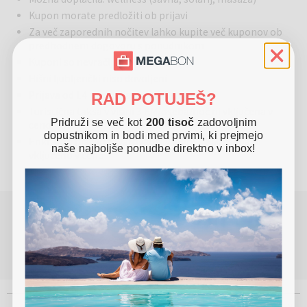
Kupon morate predložiti ob prijavi
Za več zaporednih nočitev lahko kupite več kuponov ob
predhodnem dogovoru s ponudnikom
Kuponi so nevračljivi
Hišni ljubljenčki niso dovoljeni
Prijava od 14. ure, odjava do 10. ure
RAD POTUJEŠ?
Turistična taksa v višini 3 KM/oseba/noč ni vključena v
Pridruži se več kot
200 tisoč
zadovoljnim
ceno
dopustnikom in bodi med prvimi, ki prejmejo
Enkratno plačilo zavarovanja v višini 1 KM/oseba ni
naše najboljše ponudbe direktno v inbox!
vključeno v ceno
POTREBUJETE POMOČ PRI REZERVACIJI ALI
NAKUPU?
(Pon - Pet 8.00 - 17.00)
080 45 59
info@megabon.eu
ŽE VEČ KOT
PRISOTNI NA
USTANOVLJEN