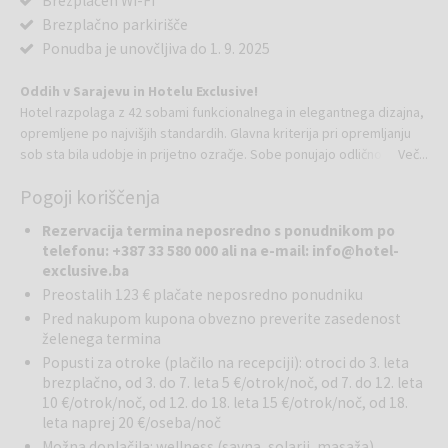
Brezplačen Wi-Fi
Brezplačno parkirišče
Ponudba je unovčljiva do 1. 9. 2025
Oddih v Sarajevu in Hotelu Exclusive!
Hotel razpolaga z 42 sobami funkcionalnega in elegantnega dizajna,
opremljene po najvišjih standardih. Glavna kriterija pri opremljanju
sob sta bila udobje in prijetno ozračje. Sobe ponujajo odlično
Več...
udobje, saj so sobe opremljene z internetno povezavo, satelitsko
Pogoji koriščenja
TV, mini barom, moderno kopalnico in mini sefom. Če se v Sarajevo
odpravite z avtomobilom, ga boste lahko brez skrbi pustili na
Rezervacija termina neposredno s ponudnikom po
pokritem parkirišču hotela.
telefonu: +387 33 580 000 ali na e-mail: info@hotel-
V restavraciji Hotela Exclusive
vam bo vrhunska ekipa pozorno
exclusive.ba
izbrala in predlagala eno od najboljših specialitet, s katerimi se
Preostalih 123 € plačate neposredno ponudniku
ponaša njihova kuhinja.
Pred nakupom kupona obvezno preverite zasedenost
želenega termina
Kakovost na vseh področjih – tako bi najbolje označili usluge tega
Popusti za otroke (plačilo na recepciji): otroci do 3. leta
odličnega hotela v gostoljubnem Sarajevu, prestolnici kulture z
brezplačno, od 3. do 7. leta 5 €/otrok/noč, od 7. do 12. leta
edinstveno atmosfero, ki je ujeta med preteklostjo in sedanjostjo,
10 €/otrok/noč, od 12. do 18. leta 15 €/otrok/noč, od 18.
in slavi prihodnost in življenje.
leta naprej 20 €/oseba/noč
Možna doplačila: wellness (savna, solarij, masaža)