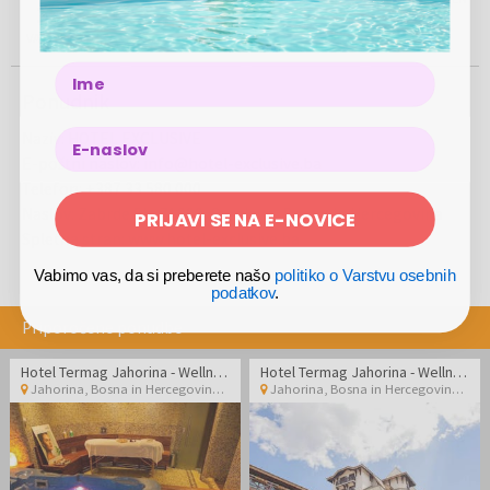
100%
500.000
5
LETA
2012
VAREN NAKUP
UPORABNIKOV
TRGIH
Name
Ponudnik
Naziv
:
HOTEL EXCLUSIVE
E-poštni naslov
:
info@hotel-exclusive.ba
Telefon
:
+387 33 580 000
Naslov
:
Zabrde 5b, 71000, Sarajevo, Bosna in Hercegovina
PRIJAVI SE NA E-NOVICE
Spletna stran
:
www.hotel-exclusive.ba
Vabimo vas, da si preberete našo
politiko o Varstvu osebnih
podatkov
.
Priporočene ponudbe
Hotel Termag Jahorina - Wellness oddih na Jahorini v dvoje
Hotel Termag Jahorina - Wellness oddih na Jahorini
Jahorina
,
Bosna in Hercegovina
Jahorina
,
Bosna in Hercegovina