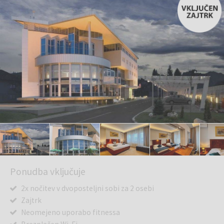
Ponudba vključuje
2x nočitev v dvoposteljni sobi za 2 osebi
Zajtrk
Neomejeno uporabo fitnessa