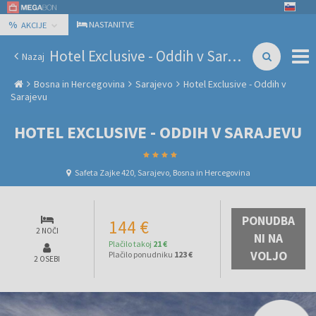
%
NASTANITVE
AKCIJE
Hotel Exclusive - Oddih v Sarajevu
Nazaj
Bosna in Hercegovina
Sarajevo
Hotel Exclusive - Oddih v
Sarajevu
HOTEL EXCLUSIVE - ODDIH V SARAJEVU
Safeta Zajke 420, Sarajevo, Bosna in Hercegovina
PONUDBA
144 €
2 NOČI
NI NA
Plačilo takoj
21 €
VOLJO
Plačilo ponudniku
123 €
2 OSEBI