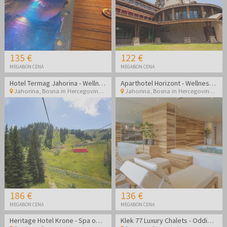
135 €
122 €
MEGABON CENA
MEGABON CENA
Hotel Termag Jahorina - Wellness oddih na Jahorini v dvoje
Aparthotel Horizont - Wellness oddih v naravi
Jahorina
,
Bosna in Hercegovina
Jahorina
,
Bosna in Hercegovina
186 €
136 €
MEGABON CENA
MEGABON CENA
Heritage Hotel Krone - Spa oddih v Sarajevu
Klek 77 Luxury Chalets - Oddih v lesenih hiškah na Jahorini med tednom