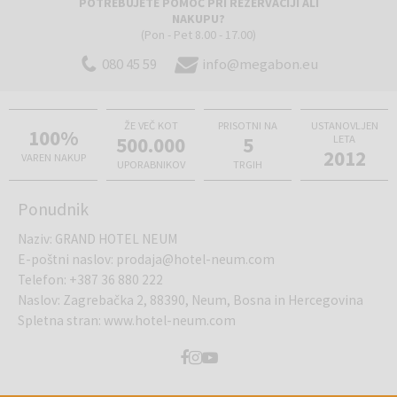
POTREBUJETE POMOČ PRI REZERVACIJI ALI
NAKUPU?
(Pon - Pet 8.00 - 17.00)
080 45 59
info@megabon.eu
ŽE VEČ KOT
PRISOTNI NA
USTANOVLJEN
100%
500.000
5
LETA
2012
VAREN NAKUP
UPORABNIKOV
TRGIH
Ponudnik
Naziv
:
GRAND HOTEL NEUM
E-poštni naslov
:
prodaja@hotel-neum.com
Telefon
:
+387 36 880 222
Naslov
:
Zagrebačka 2, 88390, Neum, Bosna in Hercegovina
Spletna stran
:
www.hotel-neum.com