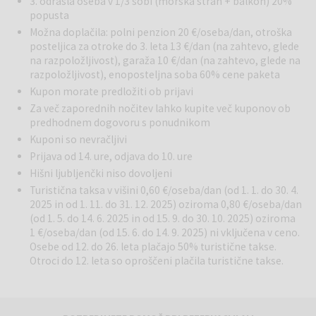
3. odrasla oseba v 1/3 sobi (morska stran + balkon) 20%
od 15. 6. 2025 do 15. 9.2025), ob katerem lahko uživate na
popusta
hidromasažnih ležalnikih, vodnem gejzirju in otroškem bazenu s
Možna doplačila: polni penzion 20 €/oseba/dan, otroška
posebnimi efekti, iz katerega se razprostira panoramski pogled na
posteljica za otroke do 3. leta 13 €/dan (na zahtevo, glede
Neumski zaliv.
na razpoložljivost), garaža 10 €/dan (na zahtevo, glede na
razpoložljivost), enoposteljna soba 60% cene paketa
Plaža je idealen kraj za zabavo in uživanje, prodnata iz naravnega
Kupon morate predložiti ob prijavi
drobnega gramoza in z dovolj plitvine za otroke in neplavalce. Na
Za več zaporednih nočitev lahko kupite več kuponov ob
plaži je vsak dan organizirana pestra animacija za otroke in odrasle,
predhodnem dogovoru s ponudnikom
zvečer pa zabavni in glasbeni program v živo.
Kuponi so nevračljivi
Prijava od 14. ure, odjava do 10. ure
Hišni ljubljenčki niso dovoljeni
Turistična taksa v višini 0,60 €/oseba/dan (od 1. 1. do 30. 4.
2025 in od 1. 11. do 31. 12. 2025) oziroma 0,80 €/oseba/dan
(od 1. 5. do 14. 6. 2025 in od 15. 9. do 30. 10. 2025) oziroma
1 €/oseba/dan (od 15. 6. do 14. 9. 2025) ni vključena v ceno.
Osebe od 12. do 26. leta plačajo 50% turistične takse.
Otroci do 12. leta so oproščeni plačila turistične takse.