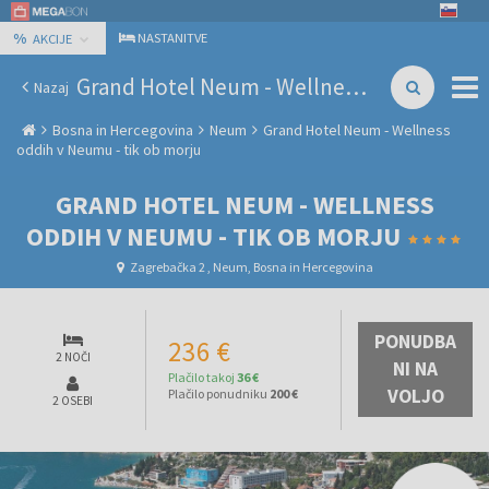
%
NASTANITVE
AKCIJE
Grand Hotel Neum - Wellness oddih v Neumu - tik ob morju
Nazaj
Bosna in Hercegovina
Neum
Grand Hotel Neum - Wellness
oddih v Neumu - tik ob morju
GRAND HOTEL NEUM - WELLNESS
ODDIH V NEUMU - TIK OB MORJU
Zagrebačka 2 , Neum, Bosna in Hercegovina
PONUDBA
236 €
2 NOČI
NI NA
Plačilo takoj
36 €
VOLJO
Plačilo ponudniku
200 €
2 OSEBI