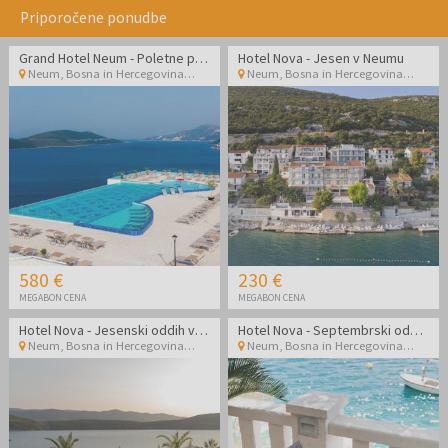
Priporočene ponudbe
Grand Hotel Neum - Poletne počitnice tik ob morju
Hotel Nova - Jesen v Neumu
Neum
,
Bosna in Hercegovina
Neum
,
Bosna in Hercegovina
580 €
230 €
MEGABON CENA
MEGABON CENA
Hotel Nova - Jesenski oddih v Neumu
Hotel Nova - Septembrski oddih v Neumu
Neum
,
Bosna in Hercegovina
Neum
,
Bosna in Hercegovina