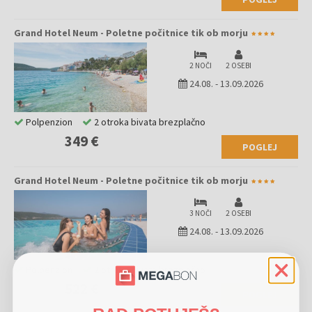
Grand Hotel Neum - Poletne počitnice tik ob morju
2 NOČI
2 OSEBI
24.08.
-
13.09.2026
Polpenzion
2 otroka bivata brezplačno
349 €
POGLEJ
Grand Hotel Neum - Poletne počitnice tik ob morju
3 NOČI
2 OSEBI
24.08.
-
13.09.2026
Polpenzion
2 otroka bivata brezplačno
522 €
POGLEJ