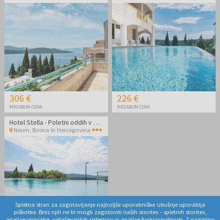
306 €
226 €
MEGABON CENA
MEGABON CENA
Hotel Stella - Poletni oddih v Neumu
Neum
,
Bosna in Hercegovina
Spletna stran za zagotavljanje najboljše uporabniške izkušnje uporablja
piškotke. Brez njih ne bi mogli zagotoviti naših storitev - spletnih storitev,
analize uporabe, oglaševalskih sistemov in analize funkcionalnosti. Z nadaljno