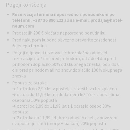
Pogoji koriščenja
bivanja v 400 moderno opremljenih in prostornih eno-, dvo- in
triposteljnih sobah s klimatsko napravo, pogledom na morje, LCD
Rezervacija termina neposredno s ponudnikom po
SAT TV, mini barom, kopalnico, Wifi internetom in sefom.
telefonu: +387 36 880 222 ali
na e-mail: prodaja@hotel-
V hotelu so dvigala, ki vodijo neposredno do plaže.
neum.com
Gastronomska ponudba hotelskih restavracij je pestra in raznolika
Preostalih 200 € plačate neposredno ponudniku
ter temelji na svežih mediteranskih sestavinah, prilagojenih gostom
Pred nakupom kupona obvezno preverite zasedenost
različnih profilov. Celotno ponudbo zaokrožuje širok izbor vin iz
želenega termina
najboljših peljeških in hercegovskih vinogradov.
Pogoji odpovedi rezervacije: brezplačna odpoved
Wellness in spa center
na 2000 m² je popolna oaza čistega
rezervacije do 7 dni pred prihodom, od 7 do 4 dni pred
razkošja, ki zagotavlja prijeten oddih in sprostitev. Sprostite se ob
prihodom doplačilo 50% od skupnega zneska, od 3 do 0
široki ponudbi masaž in posebej zasnovanih tretmajih kozmetičnega
dni pred prihodom ali no show doplačilo 100% skupnega
salona za nego obraza in telesa. V sklopu centra lahko uporabljate
zneska
finsko, rusko in aroma savno, parno kopel, solno sobo, sobo za
Popusti za otroke:
sproščanje, VIP sobo z jacuzzijem in savno ter fitnes center,
➜ 1 otrok do 2,99 let v postelji s starši biva brezplačno
opremljen po najsodobnejših evropskih standardih.
➜ otroci do 11,99 let na dodatnem ležišču z 2 odraslima
Uživajte v blagodejnosti notranjega/zunanjega bazena velikosti
osebama 50% popusta
25x15 m, iz katerega se razprostira panoramski pogled na Neumski
➜ otroci od 2,99 do 11,99 let z 1 odraslo osebo 30%
zaliv. Najmlajši gostje lahko uživajo v otroškem bazenu z morsko
popusta
vodo. Vse skupaj dopolnjuje bar z velikim sončiščem, kjer so gostom
➜ 2 otroka do 11,99 let, brez odraslih oseb, v povezani
na voljo hladne pijače, ležalniki in senčniki.
dvoposteljni sobi (morje + balkon) 20% popusta
Na strehi hotela se nahaja
Premium Infinity bazen
(v času sezone