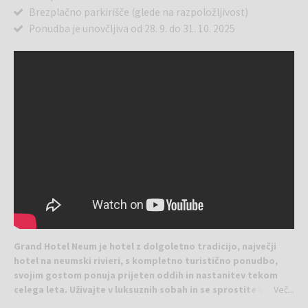
Brezplačno parkirišče (glede na razpoložljivost)
Ponudba je unovčljiva od 28. 9. do 31. 10. 2025
Grand Hotel Neum je hotel z dolgoletno tradicijo, največji
hotel na neumski rivieri, s kompletno turistično ponudbo,
svojim gostom ponuja prijeten oddih in nastanitev tekom
celega leta. Uživajte v luksuznih sobah in se sprostite v
Več...
wellness&spa centru hotela!
Grand Hotel Neum ponuja užitek