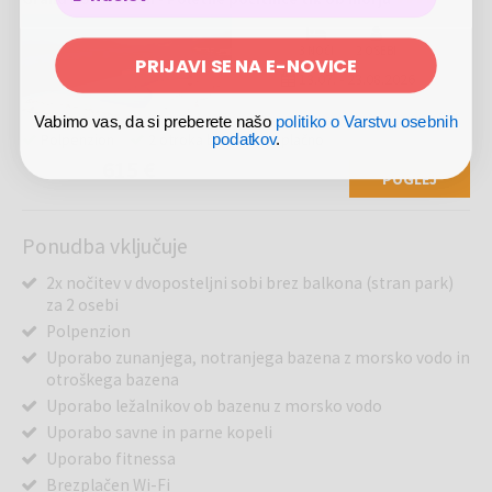
3 NOČI
2 OSEBI
PRIJAVI SE NA E-NOVICE
13.07.
-
23.08.2026
Vabimo vas, da si preberete našo
politiko o Varstvu osebnih
Polpenzion
2 otroka bivata brezplačno
podatkov
.
615 €
POGLEJ
Ponudba vključuje
2x nočitev v dvoposteljni sobi brez balkona (stran park)
za 2 osebi
Polpenzion
Uporabo zunanjega, notranjega bazena z morsko vodo in
otroškega bazena
Uporabo ležalnikov ob bazenu z morsko vodo
Uporabo savne in parne kopeli
Uporabo fitnessa
Brezplačen Wi-Fi