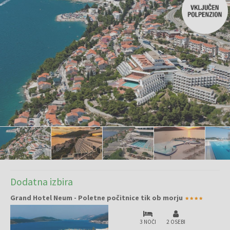
Dodatna izbira
Grand Hotel Neum - Poletne počitnice tik ob morju
3 NOČI
2 OSEBI