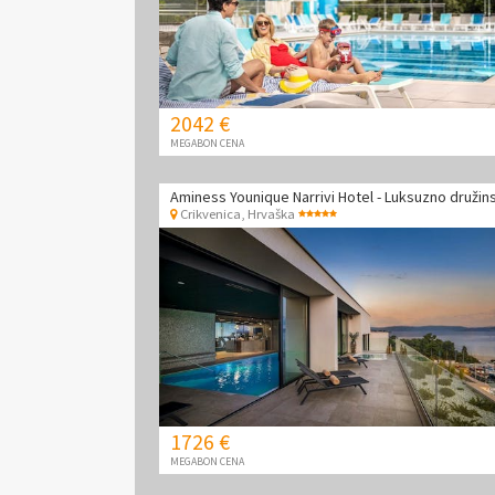
2042 €
MEGABON CENA
Crikvenica
,
Hrvaška
1726 €
MEGABON CENA