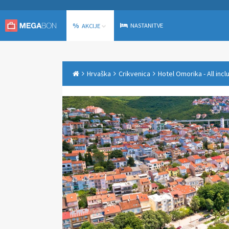
%
NASTANITVE
AKCIJE
Hrvaška
Crikvenica
Hotel Omorika - All incl