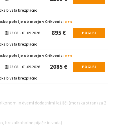
oka bivata brezplačno
nsko poletje ob morju v Crikvenici
895 €
23.08.
-
01.09.2026
POGLEJ
oka bivata brezplačno
nsko poletje ob morju v Crikvenici
2085 €
23.08.
-
01.09.2026
POGLEJ
oka bivata brezplačno
balkonom in dvemi dodatnimi ležišči (morska stran) za 2
o, brezalkoholne pijače in voda)