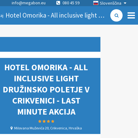
info@megabon.eu
080 45 59
Slovenščina
Hotel Omorika - All inclusive light družinsko poletje v Crikvenici - Last minute akcija
aj
HOTEL OMORIKA - ALL
INCLUSIVE LIGHT
DRUŽINSKO POLETJE V
CRIKVENICI - LAST
MINUTE AKCIJA
Milovana Muževića 20, Crikvenica, Hrvaška