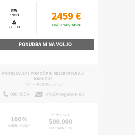
2459 €
7 NOČI
Plačilo takoj
2459 €
2 OSEBI
PONUDBA NI NA VOLJO
POTREBUJETE POMOČ PRI REZERVACIJI ALI
NAKUPU?
(Pon - Pet 8.00 - 17.00)
080 45 59
info@megabon.eu
ŽE VEČ KOT
100%
500.000
VAREN NAKUP
UPORABNIKOV