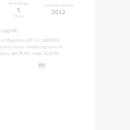
PRISOTNI NA
USTANOVLJEN LETA
5
2012
TRGIH
nudnik
ziv
:
Megabon (HOTEL OMORIKA)
poštni naslov
:
info@megabon.eu
lefon
:
080 45 59
/
+3861 810744