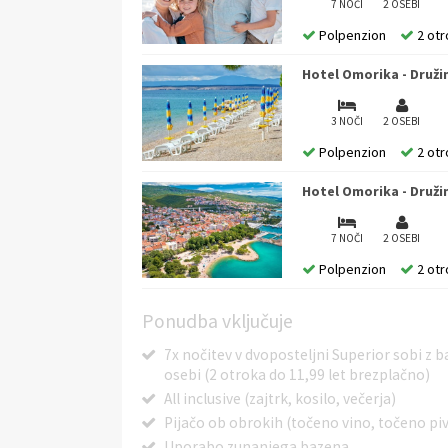
7 NOČI
2 OSEBI
Polpenzion
2 otr
Hotel Omorika - Druži
3 NOČI
2 OSEBI
Polpenzion
2 otr
Hotel Omorika - Druži
7 NOČI
2 OSEBI
Polpenzion
2 otr
Ponudba vključuje
7x nočitev v dvoposteljni Superior sobi z 
osebi (2 otroka do 11,99 let brezplačno)
All inclusive (zajtrk, kosilo, večerja)
Pijačo ob obrokih (točeno vino, točeno piv
Uporabo zunanjega bazena