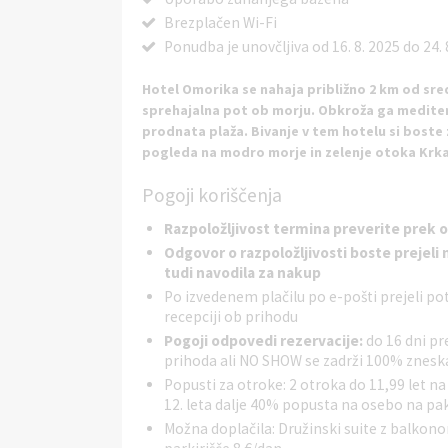
Brezplačen Wi-Fi
Ponudba je unovčljiva od 16. 8. 2025 do 24. 
Hotel Omorika se nahaja približno 2 km od sred
sprehajalna pot ob morju. Obkroža ga meditera
prodnata plaža. Bivanje v tem hotelu si bost
pogleda na modro morje in zelenje otoka Krk
Pogoji koriščenja
Hotel je bil prenovljen v letih 2015 in 2016, njegova
preteklih časov. Leta 2020 so v hotelsko ponudbo d
Razpoložljivost termina preverite prek 
predajate sončnim žarkom. Na terasi hotela lahko uži
Odgovor o razpoložljivosti boste prejeli n
vetrič iz morja.
tudi navodila za nakup
Po izvedenem plačilu po e-pošti prejeli pot
Hotel Omorika ima 115 sob, 234 ležišč. Sobe so pro
recepciji ob prihodu
dvoposteljna soba z balkonom morska stran z 
Pogoji odpovedi rezervacije:
do 16 dni pr
tušem, klima, telefon, satelitska TV, minibar, sef, ba
prihoda ali NO SHOW se zadrži 100% znesk
Popusti za otroke: 2 otroka do 11,99 let na
Prodnata plaža pred hotelom je bogata s športnimi o
12. leta dalje 40% popusta na osebo na pa
badminton, ... V bližini hotela je veliko vsebin za ve
Možna doplačila: Družinski suite z balko
med tereni ob hotelu - 3 teniška igrišča, nogometno ig