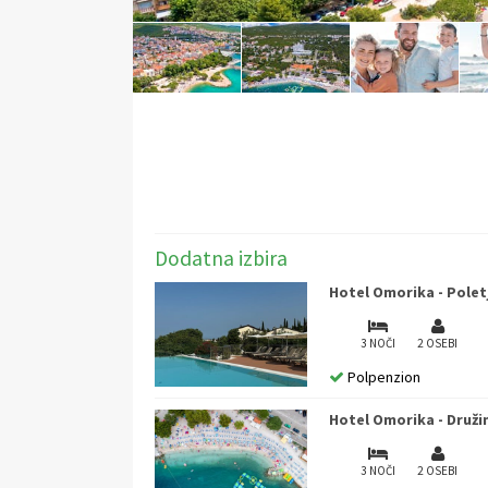
Dodatna izbira
Hotel Omorika - Poletj
3 NOČI
2 OSEBI
Polpenzion
Hotel Omorika - Druži
3 NOČI
2 OSEBI