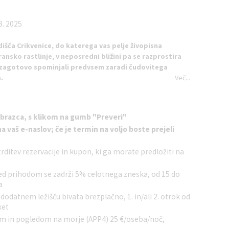
8. 2025
išča Crikvenice, do katerega vas pelje živopisna
nsko rastlinje, v neposredni bližini pa se razprostira
e zagotovo spominjali predvsem zaradi čudovitega
a.
Več...
 velikost, prostorni hodniki in dvorane pa govorijo o glamurju
odali tudi popolnoma nov bazen, kjer se lahko razvajate in
obrazca, s klikom na gumb "Preveri"
vate v prvi jutranji kavi, medtem ko vas božajo sončni žarki in
a vaš e-naslov; če je termin na voljo boste prejeli
rditev rezervacije in kupon, ki ga morate predložiti na
storne, vse na morski strani in večina z balkonom.
Superior
dvemi dodatnimi ležišči:
zakonska postelja, kopalnica s
ed prihodom se zadrži 5% celotnega zneska, od 15 do
lkon s stoli in mizo.
a
 dodatnem ležišču bivata brezplačno, 1. in/ali 2. otrok od
bjekti in opremo za izposojo (ležalniki, senčniki), pedaline,
ket
like in majhne. Športna igrišča: Športni navdušenci lahko izbirajo
nom in pogledom na morje (APP4) 25 €/oseba/noč,
rišče, namizni tenis ali mini golf. Tukaj je tudi adrenalinski