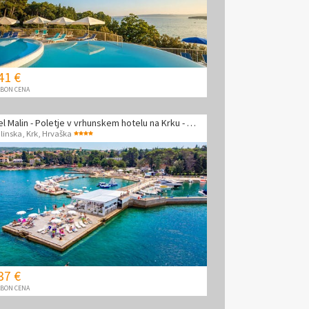
41 €
BON CENA
Hotel Malin - Poletje v vrhunskem hotelu na Krku - Družinska soba
linska, Krk
,
Hrvaška
37 €
BON CENA