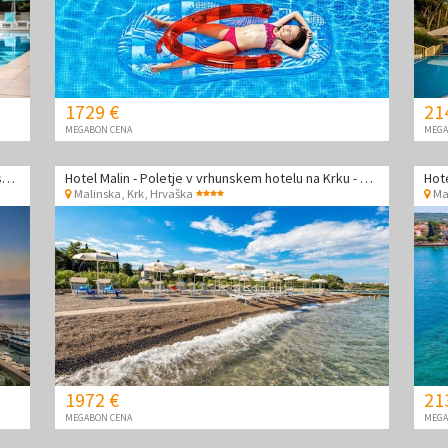
1729 €
21
MEGABON CENA
MEGA
Aminess Younique Narrivi Hotel - Luksuzno družinsko poletje ob morju
Hotel Malin - Poletje v vrhunskem hotelu na Krku - Družinska soba
Malinska, Krk
,
Hrvaška
Ma
1972 €
21
MEGABON CENA
MEGA