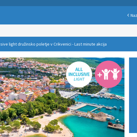
Naz
usive light družinsko poletje v Crikvenici - Last minute akcija