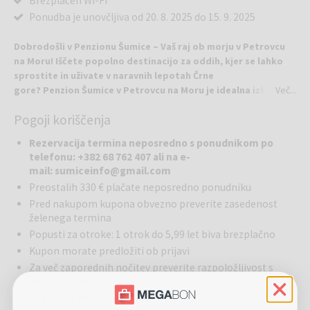
Brezplačen Wi-Fi
Ponudba je unovčljiva od 20. 8. 2025 do 15. 9. 2025
Dobrodošli v Penzionu Šumice – Vaš raj ob morju v Petrovcu
na Moru! Iščete popolno destinacijo za oddih, kjer se lahko
sprostite in uživate v naravnih lepotah Črne
gore? Penzion Šumice v Petrovcu na Moru je idealna izbira!
Več...
Penzion Šumice se nahaja le 8 minut hoje od čudovite plaže Buljarica,
Pogoji koriščenja
kjer lahko uživate v kristalno čistem morju in sončnih žarkih.
Penzion Šumice ponuja vse, kar potrebujete za sproščujoč in
Rezervacija termina neposredno s ponudnikom po
udoben oddih. Gostom so na voljo restavracija, kjer lahko okusite
telefonu: +382 68 762 407 ali na e-
lokalne in mednarodne jedi, čudovit vrt, kjer lahko uživate v miru in
mail: sumiceinfo@gmail.com
naravi, ter prijetna terasa in bar, kjer se lahko sprostite ob osvežilni
Preostalih 330 € plačate neposredno ponudniku
pijači.
Pred nakupom kupona obvezno preverite zasedenost
Poleg tega vam ponujajo brezplačen WiFi in zasebno parkirišče, da
želenega termina
bo vaše bivanje še bolj udobno. Vse sobe so opremljene s klimatsko
Popusti za otroke: 1 otrok do 5,99 let biva brezplačno
napravo in kabelsko TV, kar vam omogoča, da se po dnevu
raziskovanja prijetno ohladite in sprostite ob priljubljenih oddajah.
Kupon morate predložiti ob prijavi
Vsako jutro vas bodo razvajali s svežim kontinentalnim zajtrkom, da
Za več zaporednih nočitev preverite razpoložljivost s
boste lahko dan začeli polni energije. Za tiste, ki si želijo dodatnih
ponudnikom
avantur, ponujejo pa izposojo koles in najem vozil, kar vam
Kuponi so nevračljivi
omogoča, da raziskujete okolico po svoji meri.