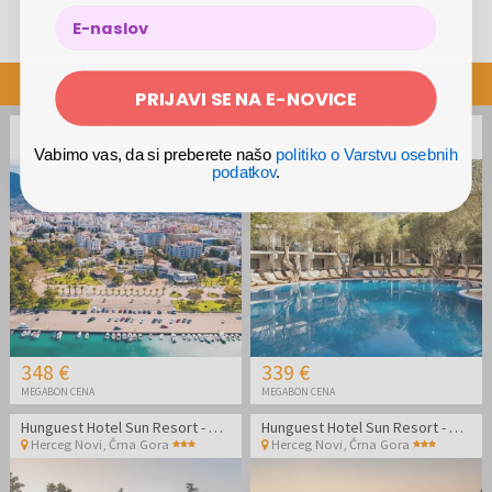
Priporočene ponudbe
PRIJAVI SE NA E-NOVICE
Hotel Agape - Poletje v Črni gori - Posebna cena
Vile Oliva Petrovac - Oddih za pare
Bar
,
Črna Gora
Petrovac na Moru
,
Črna Gora
Vabimo vas, da si preberete našo
politiko o Varstvu osebnih
podatkov
.
348 €
339 €
MEGABON CENA
MEGABON CENA
Hunguest Hotel Sun Resort - Oddih v Črni gori
Hunguest Hotel Sun Resort - Oddih v Črni gori
Herceg Novi
,
Črna Gora
Herceg Novi
,
Črna Gora