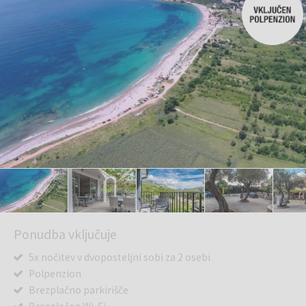
Ponudba vključuje
5x nočitev v dvoposteljni sobi za 2 osebi
Polpenzion
Brezplačno parkirišče