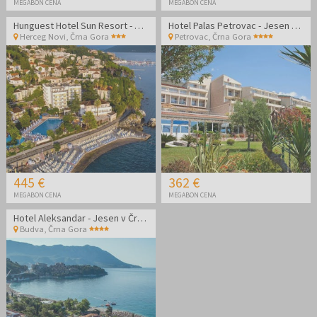
MEGABON CENA
MEGABON CENA
Hunguest Hotel Sun Resort - Oddih v Črni gori
Hotel Palas Petrovac - Jesen v Petrovcu
Herceg Novi
,
Črna Gora
Petrovac
,
Črna Gora
445 €
362 €
MEGABON CENA
MEGABON CENA
Hotel Aleksandar - Jesen v Črni gori
Budva
,
Črna Gora