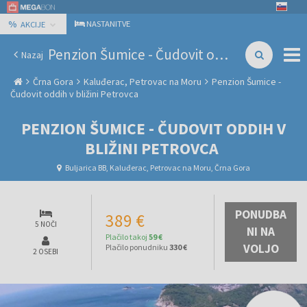
%
NASTANITVE
AKCIJE
Penzion Šumice - Čudovit oddih v bližini Petrovca
Nazaj
Črna Gora
Kaluđerac, Petrovac na Moru
Penzion Šumice -
Čudovit oddih v bližini Petrovca
PENZION ŠUMICE - ČUDOVIT ODDIH V
BLIŽINI PETROVCA
Buljarica BB, Kaluđerac, Petrovac na Moru, Črna Gora
PONUDBA
389 €
5 NOČI
NI NA
Plačilo takoj
59 €
VOLJO
Plačilo ponudniku
330 €
2 OSEBI