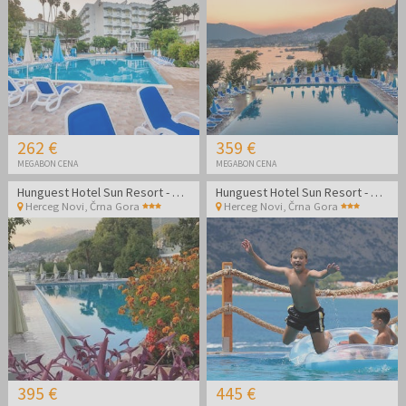
262 €
359 €
MEGABON CENA
MEGABON CENA
Hunguest Hotel Sun Resort - Oddih v Črni gori
Hunguest Hotel Sun Resort - Oddih v Črni gori
Herceg Novi
,
Črna Gora
Herceg Novi
,
Črna Gora
395 €
445 €