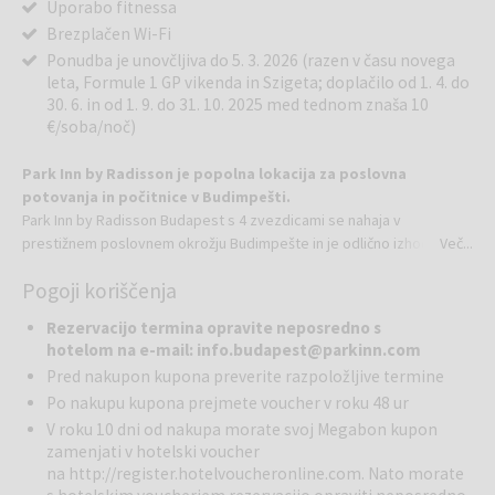
Uporabo fitnessa
Brezplačen Wi-Fi
Ponudba je unovčljiva do 5. 3. 2026 (razen v času novega
leta, Formule 1 GP vikenda in Szigeta; doplačilo od 1. 4. do
30. 6. in od 1. 9. do 31. 10. 2025 med tednom znaša 10
€/soba/noč)
Park Inn by Radisson je popolna lokacija za poslovna
potovanja in počitnice v Budimpešti.
Park Inn by Radisson Budapest s 4 zvezdicami se nahaja v
prestižnem poslovnem okrožju Budimpešte in je odlično izhodišče
Več...
za poslovna potovanja in mestne oddihe v madžarsko prestolnico.
Pogoji koriščenja
Naš prefinjeni hotel se ponaša z minimalističnim slogom s
prostornimi prostori in sodobnimi dodatki.
Rezervacijo termina opravite neposredno s
Naša edinstvena restavracija ponuja mednarodne in lokalne jedi, za
hotelom na e-mail: info.budapest@parkinn.com
dobro počutje pa naš bar ponuja kavne specialitete, okusne koktajle
Pred nakupon kupona preverite razpoložljive termine
in edinstvena madžarska vina v elegantnem okolju. Ne glede na to,
Po nakupu kupona prejmete voucher v roku 48 ur
ali načrtujete sestanek ali raziskujete lepote Budimpešte, smo
idealna izbira.
V roku 10 dni od nakupa morate svoj Megabon kupon
zamenjati v hotelski voucher
Osvežujoča, minimalistična zasnova prostorov vas pričakuje v
na
http://register.hotelvoucheronline.com
. Nato morate
Budimpešti. Hotel ima 205 sob za poslovneže ali popotnike, ki so