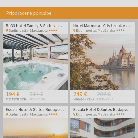
Priporočene ponudbe
Bo33 Hotel Family & Suites - Wellness oddih v Budimpešti
Hotel Marmara - City break v Budimpešti
Budimpešta
,
Madžarska
Budimpešta
,
Madžarska
194 €
314 €
249 €
292 €
MEGABON CENA
REDNA CENA
MEGABON CENA
REDNA CENA
Escala Hotel & Suites Budapest - Poletni oddih v Budimpešti
Escala Hotel & Suites Budapest - Poletni oddih v Budimpešti
Budimpešta
,
Madžarska
Budimpešta
,
Madžarska