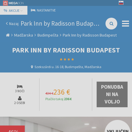
%
NASTANITVE
AKCIJE
Park Inn by Radisson Budapest
Nazaj
Madžarska
Budimpešta
Park Inn by Radisson Budapest
PARK INN BY RADISSON BUDAPEST
Szekszárdi u. 16-18, Budimpešta, Madžarska
PONUDBA
236 €
3 NOČI
434 €
NI NA
Plačilo takoj
236 €
VOLJO
2 OSEBI
-
46
%