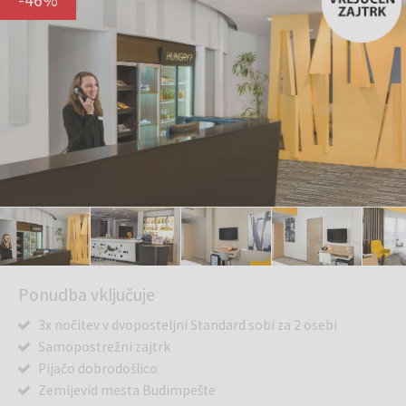
Ponudba vključuje
3x nočitev v dvoposteljni Standard sobi za 2 osebi
Samopostrežni zajtrk
Pijačo dobrodošlico
Zemljevid mesta Budimpešte