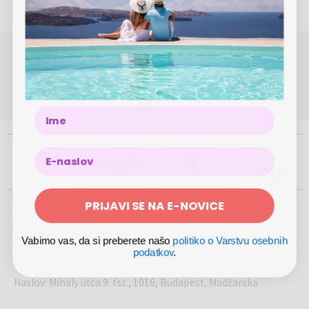
POTREBUJETE POMOČ PRI REZERVACIJI ALI
NAKUPU?
(Pon - Pet 8.00 - 17.00)
080 45 59
info@megabon.eu
Name
ŽE VEČ KOT
PRISOTNI NA
USTANOVLJEN
100%
500.000
5
LETA
2012
VAREN NAKUP
UPORABNIKOV
TRGIH
PRIJAVI SE NA E-NOVICE
Ponudnik
Naziv
:
RUBIN WELLNESS & CONFERENCE HOTEL
Vabimo vas, da si preberete našo
politiko o Varstvu osebnih
E-poštni naslov
:
info@hotelvoucheronline.com
podatkov
.
Telefon
:
Naslov
:
Mihaly utca 9. fsz., 1016, Budapest, Madžarska