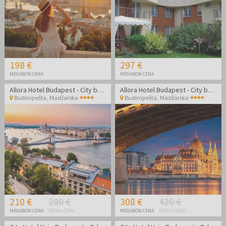
198 €
297 €
MEGABON CENA
MEGABON CENA
Allora Hotel Budapest - City break v Budimpešti
Allora Hotel Budapest - City break v Budimpešti
Budimpešta
,
Madžarska
Budimpešta
,
Madžarska
210 €
280 €
308 €
420 €
MEGABON CENA
REDNA CENA
MEGABON CENA
REDNA CENA