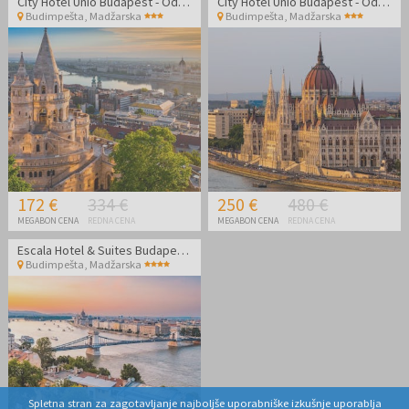
City Hotel Unio Budapest - Oddih v središču Budimpešte
City Hotel Unio Budapest - Oddih v središču Budimpešte
Budimpešta
,
Madžarska
Budimpešta
,
Madžarska
172 €
334 €
250 €
480 €
MEGABON CENA
REDNA CENA
MEGABON CENA
REDNA CENA
Escala Hotel & Suites Budapest - Oddih v Budimpešti
Budimpešta
,
Madžarska
Spletna stran za zagotavljanje najboljše uporabniške izkušnje uporablja