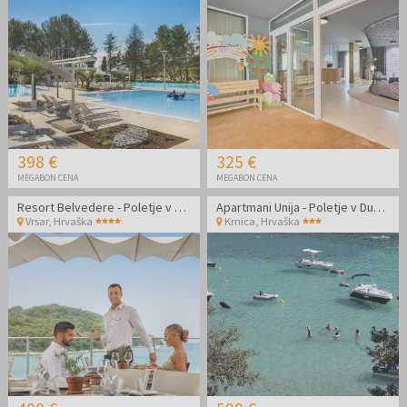
398 €
325 €
MEGABON CENA
MEGABON CENA
Resort Belvedere - Poletje v Vrsarju
Apartmani Unija - Poletje v Dugi Uvali
Vrsar
,
Hrvaška
Krnica
,
Hrvaška