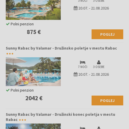
3 NOČI
3 OSEBE
20.07.
-
21.08.2026
Polni penzion
875 €
POGLEJ
Sunny Rabac by Valamar - Družinsko poletje v mestu Rabac
7 NOČI
3 OSEBE
20.07.
-
21.08.2026
Polni penzion
2042 €
POGLEJ
Sunny Rabac by Valamar - Družinski konec poletja v mestu
Rabac