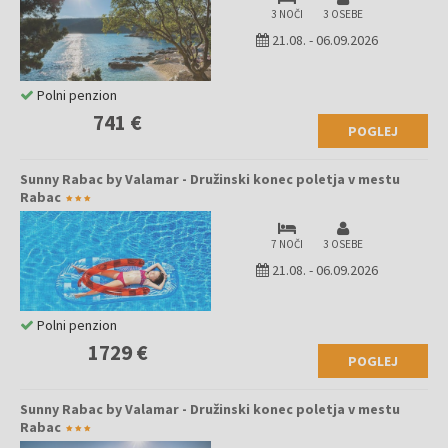
3 NOČI
3 OSEBE
21.08.
-
06.09.2026
Polni penzion
741 €
POGLEJ
Sunny Rabac by Valamar - Družinski konec poletja v mestu
Rabac
7 NOČI
3 OSEBE
21.08.
-
06.09.2026
Polni penzion
1729 €
POGLEJ
Sunny Rabac by Valamar - Družinski konec poletja v mestu
Rabac