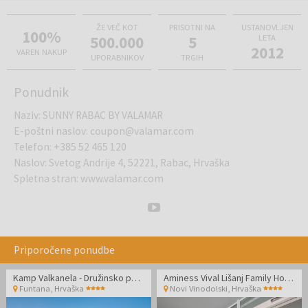
ŽE VEČ KOT
PRISOTNI NA
USTANOVLJEN
100%
500.000
5
LETA
2012
VAREN NAKUP
UPORABNIKOV
TRGIH
Ponudnik
Naziv
:
SUNNY RABAC BY VALAMAR
E-poštni naslov
:
coupon@valamar.com
Telefon
:
+385 52 465 120
Naslov
:
Svetog Andrije 4, 52221, Rabac, Hrvaška
Spletna stran
:
www.valamar.com
Priporočene ponudbe
Kamp Valkanela - Družinsko poletje v Standard mobilni hiški
Aminess Vival Lišanj Family Hotel - Družinski all inclusive light z animacijo
Funtana
,
Hrvaška
Novi Vinodolski
,
Hrvaška