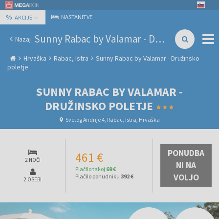
%
NASTANITVE
AKCIJE
Sunny Rabac by Valamar - Družinsko poletje
Nazaj
Hrvaška
Rabac, Istra
Sunny Rabac by Valamar - Družinsko
poletje
SUNNY RABAC BY VALAMAR -
DRUŽINSKO POLETJE
Svetog Andrije 4, Rabac, Istra, Hrvaška
PONUDBA
461 €
2 NOČI
NI NA
Plačilo takoj
69 €
VOLJO
Plačilo ponudniku
392 €
2 OSEBI