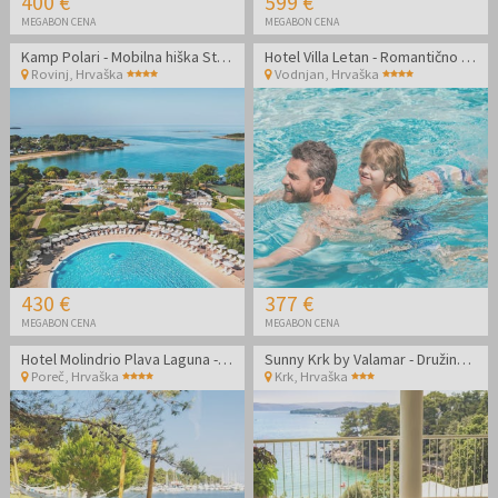
400 €
599 €
MEGABON CENA
MEGABON CENA
Kamp Polari - Mobilna hiška Standard
Hotel Villa Letan - Romantično ali družinsko poletje
Rovinj
,
Hrvaška
Vodnjan
,
Hrvaška
430 €
377 €
MEGABON CENA
MEGABON CENA
Hotel Molindrio Plava Laguna - Družinsko septembrsko poletje v Poreču
Sunny Krk by Valamar - Družinski jesenski oddih na Krku
Poreč
,
Hrvaška
Krk
,
Hrvaška