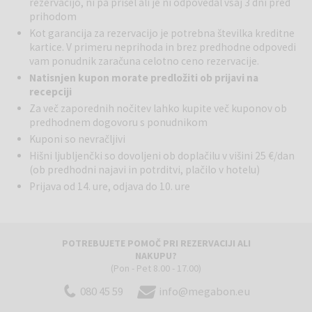
Izberite si ležalnik na prostorni hotelski terasi z bazenom in
rezervacijo, ni pa prišel ali je ni odpovedal vsaj 3 dni pred
prihodom
pogledom na Rabaški zaliv ter se prepustite užitkom. Sprostite se
ob hidromasaži v bazenu z morsko vodo, medtem ko se vaši otroci
Kot garancija za rezervacijo je potrebna številka kreditne
zabavajo v sosednjem plitvem bazenu. Spustite se po potki skozi
kartice. V primeru neprihoda in brez predhodne odpovedi
gozd borovcev do najbližje plaže in odkrijte čare kristalno čistega
vam ponudnik zaračuna celotno ceno rezervacije.
modro-zelenega morja in biserno belega prodnatega peska, ki je
Natisnjen kupon morate predložiti ob prijavi na
značilen za Rabac.
recepciji
Za več zaporednih nočitev lahko kupite več kuponov ob
Odkrijte modro-zeleno morje, atraktivne skale ter biserno bel
predhodnem dogovoru s ponudnikom
prodnat pesek. Uživajte v številnih atraktivnih vodnih športih!
Kuponi so nevračljivi
Hišni ljubljenčki so dovoljeni ob doplačilu v višini 25 €/dan
(ob predhodni najavi in potrditvi, plačilo v hotelu)
Prijava od 14. ure, odjava do 10. ure
POTREBUJETE POMOČ PRI REZERVACIJI ALI
NAKUPU?
(Pon - Pet 8.00 - 17.00)
080 45 59
info@megabon.eu