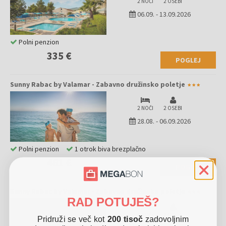
2 NOČI
2 OSEBI
06.09.
-
13.09.2026
Polni penzion
335 €
POGLEJ
Sunny Rabac by Valamar - Zabavno družinsko poletje
2 NOČI
2 OSEBI
28.08.
-
06.09.2026
Polni penzion
1 otrok biva brezplačno
461 €
POGLEJ
Sunny Rabac by Valamar - Zabavno družinsko poletje
RAD POTUJEŠ?
2 NOČI
2 OSEBI
Pridruži se več kot
200 tisoč
zadovoljnim