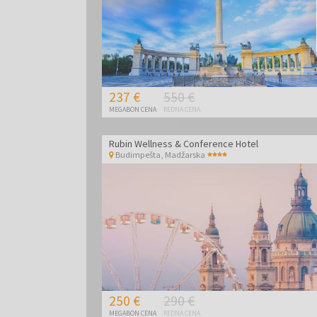
237 €
550 €
MEGABON CENA
REDNA CENA
Rubin Wellness & Conference Hotel
Budimpešta
,
Madžarska
250 €
290 €
MEGABON CENA
REDNA CENA