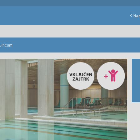
Naz
quincum