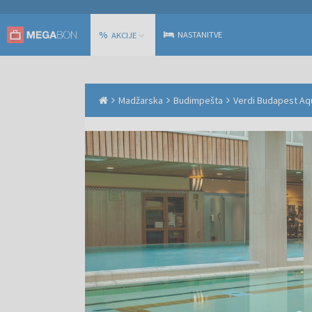
%
NASTANITVE
AKCIJE
Madžarska
Budimpešta
Verdi Budapest A