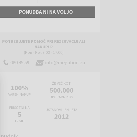
PONUDBA NI NA VOLJO
POTREBUJETE POMOČ PRI REZERVACIJI ALI
NAKUPU?
(Pon - Pet 8.00 - 17.00)
080 45 59
info@megabon.eu
ŽE VEČ KOT
100%
500.000
VAREN NAKUP
UPORABNIKOV
PRISOTNI NA
USTANOVLJEN LETA
5
2012
TRGIH
nudnik