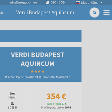
info@megabon.eu
080 45 59
Slovenščina
Verdi Budapest Aquincum
aj
VERDI BUDAPEST
AQUINCUM
Árpád fejedelem útja 94, Budimpešta, Madžarska
354 €
3 NOČI
Plačilo takoj
57 €
Plačilo ponudniku
297 €
2 OSEBI