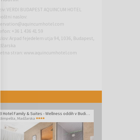
ziv
:
VERDI BUDAPEST AQUINCUM HOTEL
poštni naslov
:
servation@aquincumhotel.com
lefon
:
+36 1 436 41 59
slov
:
Arpad fejedelem utja 94, 1036, Budapest,
džarska
letna stran
:
www.aquincumhotel.com
Bo33 Hotel Family & Suites - Wellness oddih v Budimpešti
dimpešta
,
Madžarska