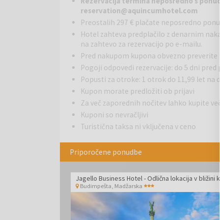
Rezervacija termina neposredno s ponudn
V Verdi Budapest Aquincum se nahaja dobra restavra
reservation@aquincumhotel.com
je tudi bar.
Preostalih 297 € plačate neposredno pon
Wellness center & Spa Aronia ponuja sprostitev v te
Hotel zahteva predplačilo z denarnim nak
nudi objekte, kot so notranji bazen, dva termalna 
na zahtevo za rezervacijo po e-mailu.
Pred nakupom kupona obvezno preverite 
Budimpešta je najbolj obiskano madžarsko mesto, p
najlepših evropskih prestolnic. S svojim edinstve
Pogoji odpovedi rezervacije: do 5 dni pre
živahnim nočnim življenjem že od nekdaj privablja tur
Popusti za otroke: 1 otrok do 11,99 let na
očarljive arhitekture ji včasih pravijo tudi kar »Vzhod
Kupon morate predložiti ob prijavi
Za več zaporednih nočitev lahko kupite
Kuponi so nevračljivi
Turistična taksa ni vključena v ceno
Priporočene ponudbe
Budimpešta
,
Madžarska