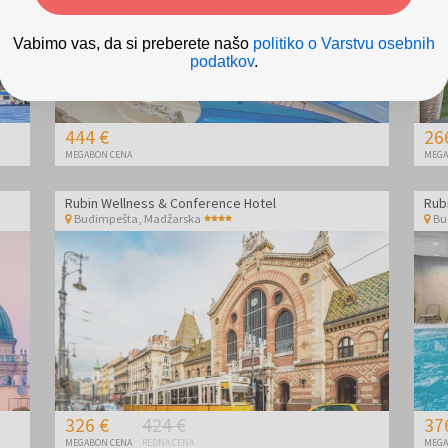
Vabimo vas, da si preberete našo
politiko o Varstvu osebnih
podatkov
.
444 €
26
MEGABON CENA
MEGA
Rubin Wellness & Conference Hotel
Rub
Budimpešta
,
Madžarska
Bu
326 €
424 €
37
MEGABON CENA
REDNA CENA
MEGA