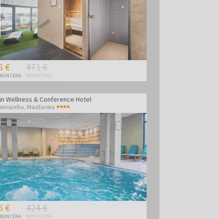
6 €
471 €
BON CENA
REDNA CENA
in Wellness & Conference Hotel
dimpešta
,
Madžarska
6 €
424 €
BON CENA
REDNA CENA