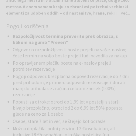
antičnega mesta in v bližini znane Slovenske plaže, dolge 1600
metrov. V enem samem kraju so zbrani vsi potrebni vsebinski
elementi za udoben oddih – od nastanitve, hrane, rekreacije
Več...
do zabave.
Pogoji koriščenja
V okolici se nahajajo restavracije, kavarne, butiki, mini-trgovine,
Razpoložljivost termina preverite prek obrazca, s
galerije, zobozdravniške in ambulantne ordinacije, frizerski in
klikom na gumb "Preveri"
kozmetični saloni, športna igrišča in bazeni. Slovenska plaža je kot
Odgovor o razpoložljivosti boste prejeli na vaš e-naslov;
mali mestec, kjer prevladuje zelenje. Turistični kompleks Slovenska
če je termin na voljo boste prejeli tudi navodila za nakup
plaža je ponosni prejemnik Eco label certifikata, certifikata
Po opravljenem plačilu boste na e-naslov prejeli
Evropske unije, ki potrjuje zavezanost varovanju okolja. Ta certifikat
potrditev rezervacije
obvezuje naselje, da svoje poslovanje temelji na trajnostnem
Pogoji odpovedi: brezplačna odpoved rezervacije do 7 dni
razvoju ob minimalnem vplivu na naravne vire, s čimer je Slovenska
pred prihodom, v primeru odpovedi rezervacije 7 dni ali
plaža postala zelena oaza Budve. S svojo arhitekturo in okoljem
manj do prihoda se zračuna celoten znesek (100%)
ponuja mediteranski ambient, bližino Slovenske plaže in številne
rezervacije
možnosti za aktivni oddih, zaradi česar je to edinstvena destinacija.
Popusti za otroke: otroci do 1,99 let v postelji s starši
Kompleks ponuja dva bazena: Kids Pool in Rondo, pri čemer je
bivajo brezplačno, otroci od 2 do 6,99 let 50% popusta
uporaba plažnih rekvizitov vključena v ceno. Kids Pool je bazen s
glede na ceno za 1 osebo
sladko vodo, namenjen najmlajšim, z drčami, gumijastim gradom in
Osebe, stare 7 let in več, se štejejo kot odrasle
dnevno animacijo. Zvečer se na bazenu odvijajo otroške predstave.
Rondo je bazen s slano vodo, idealen za sprostitev, z jacuzzijem in
Možna doplačila: polni penzion 12 €/oseba/dan, all
večerno animacijo. V sklopu bazena Rondo se nahaja koktajl bar, kjer
inclusive 18 €/oseba/dan, otroška posteljica (na