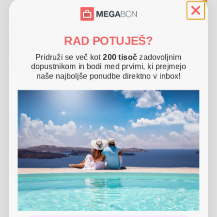
Hotel Slovenska plaža - Top poletna sezona v Budvi
RAD POTUJEŠ?
7 NOČI
2 OSEBI
01.07.
-
31.08.2026
Pridruži se več kot
200 tisoč
zadovoljnim
dopustnikom in bodi med prvimi, ki prejmejo
naše najboljše ponudbe direktno v inbox!
Polpenzion
Nikjer ugodneje
1342 €
POGLEJ
Hotel Slovenska plaža - Top poletna sezona v Budvi
4 NOČI
3 OSEBE
01.07.
-
31.08.2026
Polpenzion
Nikjer ugodneje
1138 €
POGLEJ