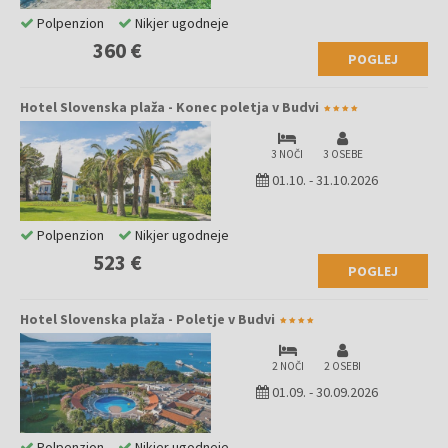
Polpenzion
Nikjer ugodneje
360 €
POGLEJ
Hotel Slovenska plaža - Konec poletja v Budvi
3 NOČI
3 OSEBE
01.10.
-
31.10.2026
Polpenzion
Nikjer ugodneje
523 €
POGLEJ
Hotel Slovenska plaža - Poletje v Budvi
2 NOČI
2 OSEBI
01.09.
-
30.09.2026
Polpenzion
Nikjer ugodneje