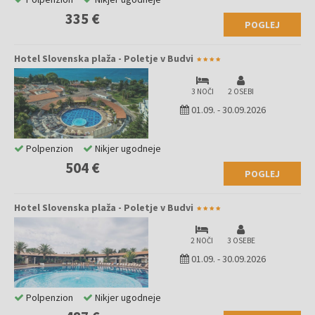
335 €
POGLEJ
Hotel Slovenska plaža - Poletje v Budvi
3 NOČI
2 OSEBI
01.09.
-
30.09.2026
Polpenzion
Nikjer ugodneje
504 €
POGLEJ
Hotel Slovenska plaža - Poletje v Budvi
2 NOČI
3 OSEBE
01.09.
-
30.09.2026
Polpenzion
Nikjer ugodneje