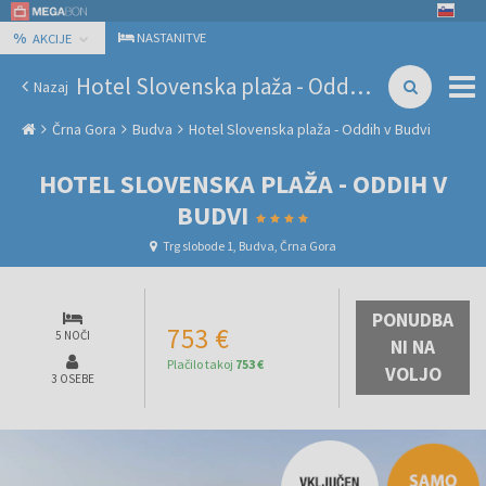
%
NASTANITVE
AKCIJE
Hotel Slovenska plaža - Oddih v Budvi
Nazaj
Črna Gora
Budva
Hotel Slovenska plaža - Oddih v Budvi
HOTEL SLOVENSKA PLAŽA - ODDIH V
BUDVI
Trg slobode 1, Budva, Črna Gora
PONUDBA
753 €
5 NOČI
NI NA
Plačilo takoj
753 €
VOLJO
3 OSEBE