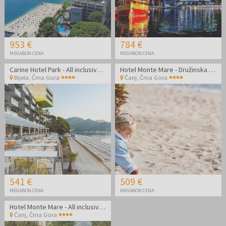
953 €
784 €
MEGABON CENA
MEGABON CENA
Carine Hotel Park - All inclusive jesen ob morju
Hotel Monte Mare - Družinska all inclusive jesen v Črni gori
Bijela
,
Črna Gora
Čanj
,
Črna Gora
541 €
509 €
MEGABON CENA
MEGABON CENA
Hotel Monte Mare - All inclusive konec poletja v Črni gori
Čanj
,
Črna Gora