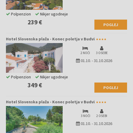
Polpenzion
Nikjer ugodneje
239 €
POGLEJ
Hotel Slovenska plaža - Konec poletja v Budvi
2 NOČI
3 OSEBE
01.10.
-
31.10.2026
Polpenzion
Nikjer ugodneje
349 €
POGLEJ
Hotel Slovenska plaža - Konec poletja v Budvi
3 NOČI
2 OSEBI
01.10.
-
31.10.2026