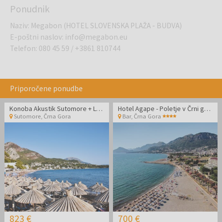
Ponudnik
Naziv
:
Megabon (HOTEL SLOVENSKA PLAŽA - BUDVA)
E-poštni naslov
:
info@megabon.eu
Telefon
:
080 45 59
/
+3861 810744
Priporočene ponudbe
Konoba Akustik Sutomore + Lux Vila Akustik - Poletni oddih
Hotel Agape - Poletje v Črni gori - Posebna cena
Sutomore
,
Črna Gora
Bar
,
Črna Gora
823 €
700 €