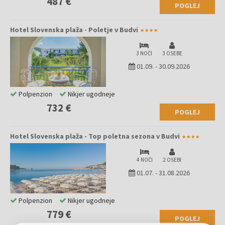
487 €
POGLEJ
Hotel Slovenska plaža - Poletje v Budvi
3 NOČI
3 OSEBE
01.09.
-
30.09.2026
Polpenzion
Nikjer ugodneje
732 €
POGLEJ
Hotel Slovenska plaža - Top poletna sezona v Budvi
4 NOČI
2 OSEBI
01.07.
-
31.08.2026
Polpenzion
Nikjer ugodneje
779 €
POGLEJ