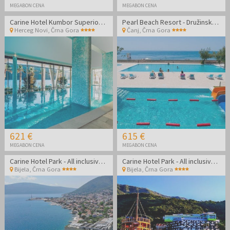
MEGABON CENA
MEGABON CENA
Carine Hotel Kumbor Superior - All inclusive jesen ob morju
Pearl Beach Resort - Družinska zabava v največjem resortu v Črni gori
Herceg Novi
,
Črna Gora
Čanj
,
Črna Gora
621 €
615 €
MEGABON CENA
MEGABON CENA
Carine Hotel Park - All inclusive poletje ob morju
Carine Hotel Park - All inclusive zaključek poletja ob morju
Bijela
,
Črna Gora
Bijela
,
Črna Gora