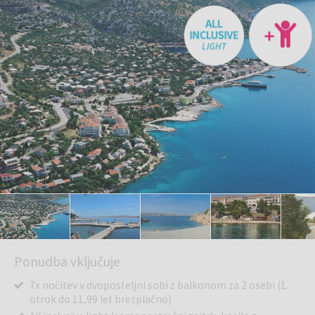
Ponudba vključuje
7x nočitev v dvoposteljni sobi z balkonom za 2 osebi (1.
otrok do 11,99 let brezplačno)