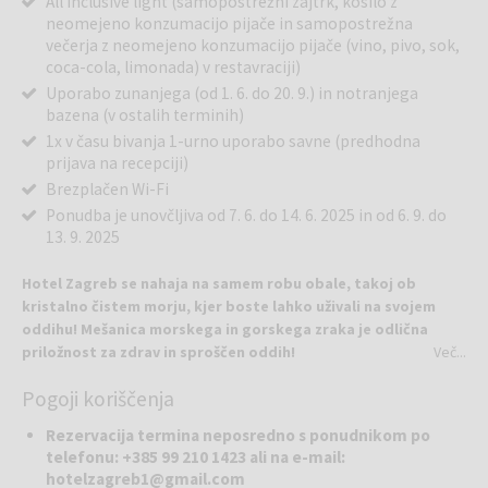
All inclusive light (samopostrežni zajtrk, kosilo z
neomejeno konzumacijo pijače in samopostrežna
večerja z neomejeno konzumacijo pijače (vino, pivo, sok,
coca-cola, limonada) v restavraciji)
Uporabo zunanjega (od 1. 6. do 20. 9.) in notranjega
bazena (v ostalih terminih)
1x v času bivanja 1-urno uporabo savne (predhodna
prijava na recepciji)
Brezplačen Wi-Fi
Ponudba je unovčljiva od 7. 6. do 14. 6. 2025 in od 6. 9. do
13. 9. 2025
Hotel Zagreb se nahaja na samem robu obale, takoj ob
kristalno čistem morju, kjer boste lahko uživali na svojem
oddihu! Mešanica morskega in gorskega zraka je odlična
priložnost za zdrav in sproščen oddih!
Več...
Hotel Zagreb je bil zgrajen leta 1985, prenovljen pa leta 2006.
Pogoji koriščenja
Razprostira se na 25000 m2 in je obkrožen z zelenjem. Hotel Zagreb
razpolaga s 104 udobnimi sobami in 9 apartmaji. Sobe so
Rezervacija termina neposredno s ponudnikom po
dvoposteljne, triposteljne, klimatizirane s kopalnico, TV-jem in
telefonu: +385 99 210 1423 ali na e-mail:
čudovitim pogledom na otok Pag (odvisno od razpoložljivosti). V
hotelzagreb1@gmail.com