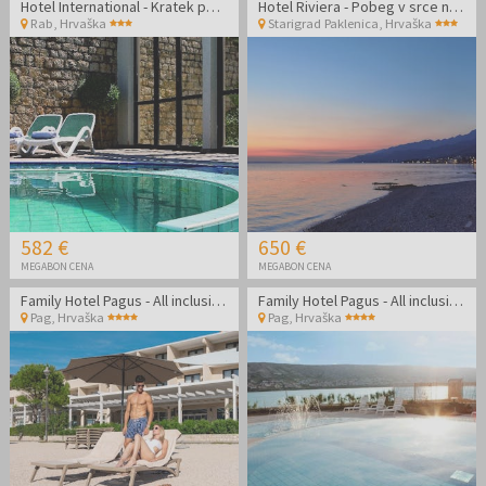
Hotel International - Kratek poletni oddih na Rabu
Hotel Riviera - Pobeg v srce narave in Jadranske obale
Rab
,
Hrvaška
Starigrad Paklenica
,
Hrvaška
582 €
650 €
MEGABON CENA
MEGABON CENA
Family Hotel Pagus - All inclusive poletje na Pagu
Family Hotel Pagus - All inclusive september na Pagu
Pag
,
Hrvaška
Pag
,
Hrvaška