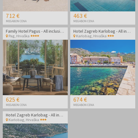
712 €
463 €
MEGABON CENA
MEGABON CENA
Family Hotel Pagus - All inclusive september na Pagu
Hotel Zagreb Karlobag - All inclusive light pozdrav poletju - Soba z balkonom
Pag
,
Hrvaška
Karlobag
,
Hrvaška
625 €
674 €
MEGABON CENA
MEGABON CENA
Hotel Zagreb Karlobag - All inclusive light pozdrav poletju
Karlobag
,
Hrvaška