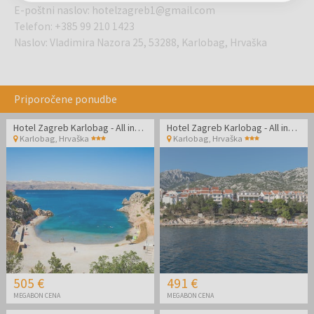
E-poštni naslov
:
hotelzagreb1@gmail.com
Telefon
:
+385 99 210 1423
Naslov
:
Vladimira Nazora 25, 53288, Karlobag, Hrvaška
Priporočene ponudbe
Hotel Zagreb Karlobag - All inclusive light poletje - Soba z balkonom
Hotel Zagreb Karlobag - All inclusive light pozdrav poletju - Soba z balkonom
Karlobag
,
Hrvaška
Karlobag
,
Hrvaška
505 €
491 €
MEGABON CENA
MEGABON CENA