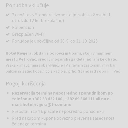
Ponudba vključuje
2x nočitev v Standard dvoposteljni sobi za 2 osebi (1
otrok do 12 let brezplačno)
Polpenzion
Brezplačen Wi-Fi
Ponudba je unovčljiva od 30. 9. do 31. 10. 2025
Hotel Rivijera, obdan z borovci in lipami, stoji v majhnem
mestu Petrovac, sredi črnogorskega dela jadranske obale.
Vsaka klimatizirana soba vključuje TV z ravnim zaslonom, mini bar,
balkon in lastno kopalnico s kadjo ali prho.
Standard soba
je
Več...
zasnovana kot zasebna oaza, ki jo zaokrožata pozorna osebna
Pogoji koriščenja
storitev in čaroben pogled na čudovit hotelski park.
V neposredni bližini hotela so na razpolago 3 plaže. V parku pred
Rezervacija termina neposredno s ponudnikom po
hotelom na 8.400 m² nudijo bazen, masažno kad, otroško igrišče in
telefonu: +382 33 422 100, +382 69 366 111 ali na e-
prostore za animacijske programe.
mail: hotelrivijera@t-com.me
Preostalih 124 € plačate neposredno ponudniku
Privoščite si najljubšo pijačo in ob zvokih lokalne glasbe uživajte v
Pred nakupom kupona obvezno preverite zasedenost
okusni hrani. V intimnem vzdušju restavracije Oliva lahko pokusite
želenega termina
jedi vseh 3 regionalnih kulinarik - primorsko, jezersko in gorsko.