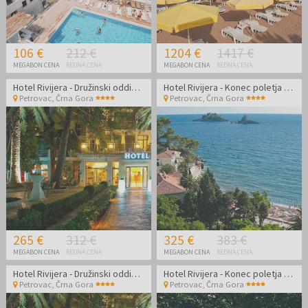
106 €
212 €
1204 €
1417 €
MEGABON CENA
REDNA CENA
MEGABON CENA
REDNA CENA
Hotel Rivijera - Družinski oddih v Petrovcu
Hotel Rivijera - Konec poletja v Petrovcu
Petrovac
,
Črna Gora
Petrovac
,
Črna Gora
265 €
312 €
325 €
383 €
MEGABON CENA
REDNA CENA
MEGABON CENA
REDNA CENA
Hotel Rivijera - Družinski oddih v Petrovcu
Hotel Rivijera - Konec poletja v Petrovcu
Petrovac
,
Črna Gora
Petrovac
,
Črna Gora