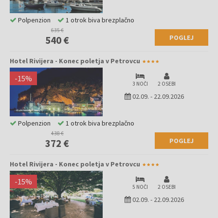
Polpenzion
1 otrok biva brezplačno
635 €
POGLEJ
540 €
Hotel Rivijera - Konec poletja v Petrovcu
-
15
%
3 NOČI
2 OSEBI
02.09.
-
22.09.2026
Polpenzion
1 otrok biva brezplačno
438 €
POGLEJ
372 €
Hotel Rivijera - Konec poletja v Petrovcu
-
15
%
5 NOČI
2 OSEBI
02.09.
-
22.09.2026