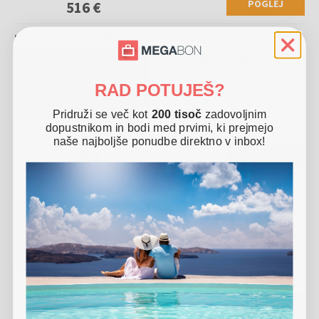
POGLEJ
516 €
Hotel Rivijera - Družinski oddih v Petrovcu
-
15
%
3 NOČI
2 OSEBI
RAD POTUJEŠ?
30.09.
-
31.10.2026
Pridruži se več kot
200 tisoč
zadovoljnim
dopustnikom in bodi med prvimi, ki prejmejo
Polpenzion
1 otrok biva brezplačno
naše najboljše ponudbe direktno v inbox!
312 €
POGLEJ
265 €
Hotel Rivijera - Konec poletja v Petrovcu
-
15
%
3 NOČI
2 OSEBI
23.09.
-
29.09.2026
Polpenzion
1 otrok biva brezplačno
383 €
POGLEJ
325 €