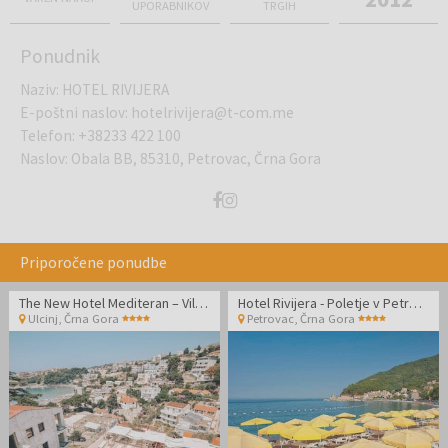
UPORABNIKOV
TRGIH
Ponudnik
Naziv
:
HOTEL RIVIJERA
E-poštni naslov
:
hotelrivijera@t-com.me
Telefon
:
+38233 422 100
Naslov
:
Obala BB, 85310, Petrovac, Črna Gora
Priporočene ponudbe
The New Hotel Mediteran – Villa Edition - Oddih v novoodprtem hotelu v Ulcinju
Hotel Rivijera - Poletje v Petrovcu
Ulcinj
,
Črna Gora
Petrovac
,
Črna Gora