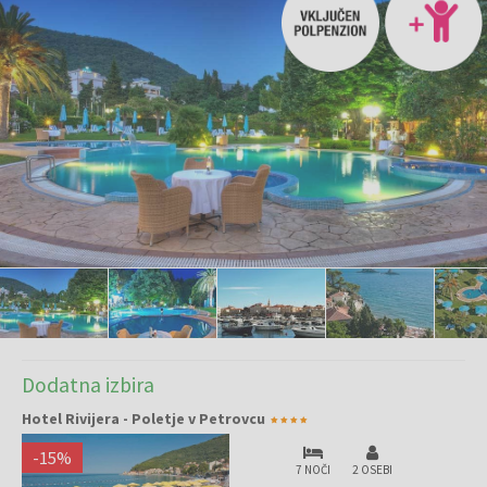
Dodatna izbira
Hotel Rivijera - Poletje v Petrovcu
-
15
%
7 NOČI
2 OSEBI