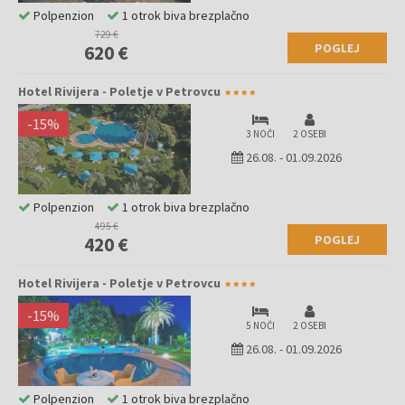
Polpenzion
1 otrok biva brezplačno
729 €
POGLEJ
620 €
Hotel Rivijera - Poletje v Petrovcu
-
15
%
3 NOČI
2 OSEBI
26.08.
-
01.09.2026
Polpenzion
1 otrok biva brezplačno
495 €
POGLEJ
420 €
Hotel Rivijera - Poletje v Petrovcu
-
15
%
5 NOČI
2 OSEBI
26.08.
-
01.09.2026
Polpenzion
1 otrok biva brezplačno