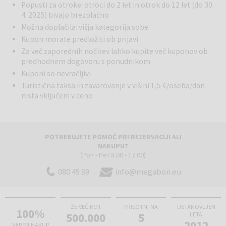
Popusti za otroke: otroci do 2 let in otrok do 12 let (do 30.
4. 2025) bivajo brezplačno
Možna doplačila: višja kategorija sobe
Kupon morate predložiti ob prijavi
Za več zaporednih nočitev lahko kupite več kuponov ob
predhodnem dogovoru s ponudnikom
Kuponi so nevračljivi
Turistična taksa in zavarovanje v višini 1,5 €/oseba/dan
nista vključeni v ceno
POTREBUJETE POMOČ PRI REZERVACIJI ALI
NAKUPU?
(Pon - Pet 8.00 - 17.00)
080 45 59
info@megabon.eu
ŽE VEČ KOT
PRISOTNI NA
USTANOVLJEN
100%
500.000
5
LETA
2012
VAREN NAKUP