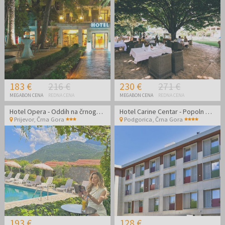
183 €
216 €
230 €
271 €
MEGABON CENA
REDNA CENA
MEGABON CENA
REDNA CENA
Hotel Opera - Oddih na črnogorski obali
Hotel Carine Centar - Popoln oddih v središču Podgorice
Prijevor
,
Črna Gora
Podgorica
,
Črna Gora
193 €
128 €