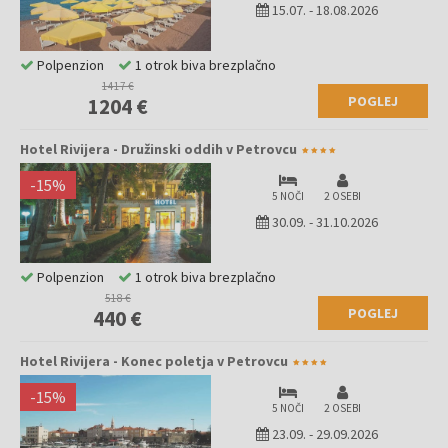
15.07.
-
18.08.2026
Polpenzion
1 otrok biva brezplačno
1417 €
POGLEJ
1204 €
Hotel Rivijera - Družinski oddih v Petrovcu
-
15
%
5 NOČI
2 OSEBI
30.09.
-
31.10.2026
Polpenzion
1 otrok biva brezplačno
518 €
POGLEJ
440 €
Hotel Rivijera - Konec poletja v Petrovcu
-
15
%
5 NOČI
2 OSEBI
23.09.
-
29.09.2026