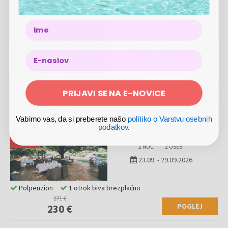
Hotel Rivijera - Družinski oddih v Petrovcu
Name
-
15
%
2 NOČI
2 OSEBI
30.09.
-
31.10.2026
Polpenzion
1 otrok biva brezplačno
PRIJAVI SE NA E-NOVICE
216 €
POGLEJ
183 €
Vabimo vas, da si preberete našo
politiko o Varstvu osebnih
Hotel Rivijera - Konec poletja v Petrovcu
podatkov
.
-
15
%
2 NOČI
2 OSEBI
23.09.
-
29.09.2026
Polpenzion
1 otrok biva brezplačno
271 €
POGLEJ
230 €