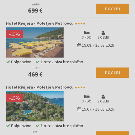
823 €
POGLEJ
699 €
Hotel Rivijera - Poletje v Petrovcu
-
15
%
3 NOČI
2 OSEBI
19.08.
-
25.08.2026
Polpenzion
1 otrok biva brezplačno
552 €
POGLEJ
469 €
Hotel Rivijera - Poletje v Petrovcu
-
15
%
3 NOČI
2 OSEBI
15.07.
-
18.08.2026
Polpenzion
1 otrok biva brezplačno
609 €