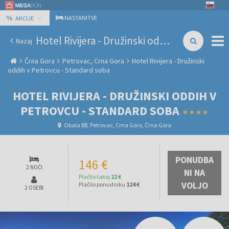
%
NASTANITVE
AKCIJE
Hotel Rivijera - Družinski oddih v Petrovcu - Standard soba
Nazaj
Črna Gora
Petrovac, Crna Gora
Hotel Rivijera - Družinski
oddih v Petrovcu - Standard soba
HOTEL RIVIJERA - DRUŽINSKI ODDIH V
PETROVCU - STANDARD SOBA
Obala BB, Petrovac, Crna Gora, Črna Gora
PONUDBA
146 €
2 NOČI
NI NA
Plačilo takoj
22 €
VOLJO
Plačilo ponudniku
124 €
2 OSEBI