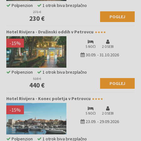
Polpenzion
1 otrok biva brezplačno
271 €
POGLEJ
230 €
Hotel Rivijera - Družinski oddih v Petrovcu
-
15
%
5 NOČI
2 OSEBI
30.09.
-
31.10.2026
Polpenzion
1 otrok biva brezplačno
518 €
POGLEJ
440 €
Hotel Rivijera - Konec poletja v Petrovcu
-
15
%
5 NOČI
2 OSEBI
23.09.
-
29.09.2026
Polpenzion
1 otrok biva brezplačno