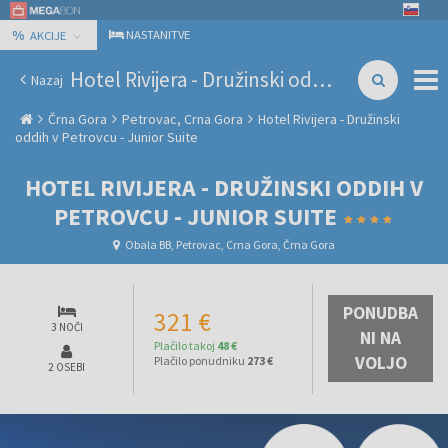
%
NASTANITVE
AKCIJE
Hotel Rivijera - Družinski oddih v Petrovcu - Junior Suite
Nazaj
Črna Gora
Petrovac, Crna Gora
Hotel Rivijera - Družinski
oddih v Petrovcu - Junior Suite
HOTEL RIVIJERA - DRUŽINSKI ODDIH V
PETROVCU - JUNIOR SUITE
Obala BB, Petrovac, Crna Gora, Črna Gora
PONUDBA
321 €
3 NOČI
NI NA
Plačilo takoj
48 €
VOLJO
Plačilo ponudniku
273 €
2 OSEBI