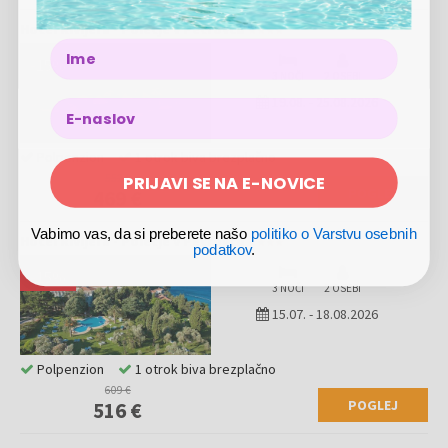
Hotel Rivijera - Poletje v Petrovcu
Name
-
15
%
3 NOČI
2 OSEBI
19.08.
-
25.08.2026
Polpenzion
1 otrok biva brezplačno
PRIJAVI SE NA E-NOVICE
552 €
POGLEJ
469 €
Vabimo vas, da si preberete našo
politiko o Varstvu osebnih
Hotel Rivijera - Poletje v Petrovcu
podatkov
.
-
15
%
3 NOČI
2 OSEBI
15.07.
-
18.08.2026
Polpenzion
1 otrok biva brezplačno
609 €
POGLEJ
516 €