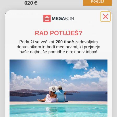
POGLEJ
620 €
Hotel Rivijera - Poletje v Petrovcu
-
15
%
3 NOČI
2 OSEBI
RAD POTUJEŠ?
26.08.
-
01.09.2026
Pridruži se več kot
200 tisoč
zadovoljnim
dopustnikom in bodi med prvimi, ki prejmejo
Polpenzion
1 otrok biva brezplačno
naše najboljše ponudbe direktno v inbox!
495 €
POGLEJ
420 €
Hotel Rivijera - Poletje v Petrovcu
-
15
%
5 NOČI
2 OSEBI
26.08.
-
01.09.2026
Polpenzion
1 otrok biva brezplačno
823 €
POGLEJ
699 €