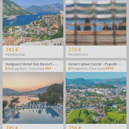
341 €
279 €
MEGABON CENA
MEGABON CENA
Hunguest Hotel Sun Resort - Oddih v Črni gori
Hotel Carine Centar - Popoln oddih v središču Podgorice
Herceg Novi
,
Črna Gora
Podgorica
,
Črna Gora
395 €
256 €