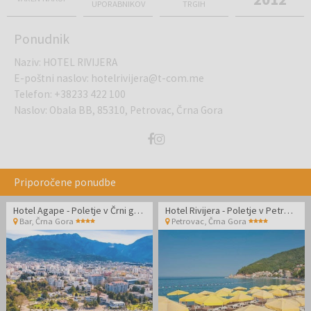
UPORABNIKOV
TRGIH
Ponudnik
Naziv
:
HOTEL RIVIJERA
E-poštni naslov
:
hotelrivijera@t-com.me
Telefon
:
+38233 422 100
Naslov
:
Obala BB, 85310, Petrovac, Črna Gora
Priporočene ponudbe
Hotel Agape - Poletje v Črni gori - Posebna cena
Hotel Rivijera - Poletje v Petrovcu
Bar
,
Črna Gora
Petrovac
,
Črna Gora