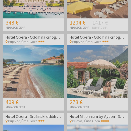
348 €
1204 €
1417 €
MEGABON CENA
MEGABON CENA
REDNA CENA
Hotel Opera - Oddih na črnogorski obali
Hotel Opera - Oddih na črnogorski obali
Prijevor
,
Črna Gora
Prijevor
,
Črna Gora
409 €
273 €
MEGABON CENA
MEGABON CENA
Hotel Opera - Družinski oddih na črnogorski obali
Hotel Millennium by Aycon - Družinska jesen v Budvi
Prijevor
,
Črna Gora
Budva
,
Črna Gora