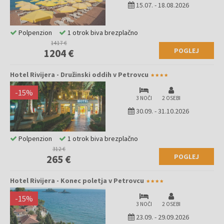
15.07.
-
18.08.2026
Polpenzion
1 otrok biva brezplačno
1417 €
POGLEJ
1204 €
Hotel Rivijera - Družinski oddih v Petrovcu
-
15
%
3 NOČI
2 OSEBI
30.09.
-
31.10.2026
Polpenzion
1 otrok biva brezplačno
312 €
POGLEJ
265 €
Hotel Rivijera - Konec poletja v Petrovcu
-
15
%
3 NOČI
2 OSEBI
23.09.
-
29.09.2026