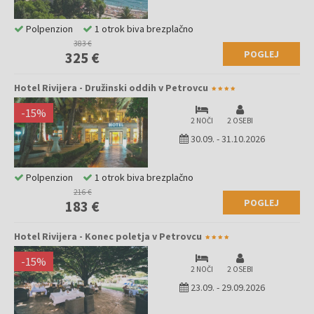
Polpenzion
1 otrok biva brezplačno
383 €
POGLEJ
325 €
Hotel Rivijera - Družinski oddih v Petrovcu
-
15
%
2 NOČI
2 OSEBI
30.09.
-
31.10.2026
Polpenzion
1 otrok biva brezplačno
216 €
POGLEJ
183 €
Hotel Rivijera - Konec poletja v Petrovcu
-
15
%
2 NOČI
2 OSEBI
23.09.
-
29.09.2026