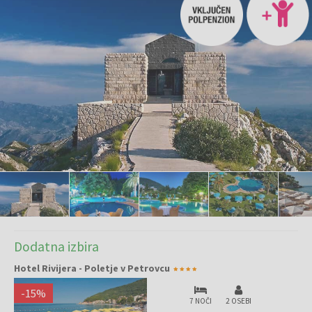
Dodatna izbira
Hotel Rivijera - Poletje v Petrovcu
-
15
%
7 NOČI
2 OSEBI