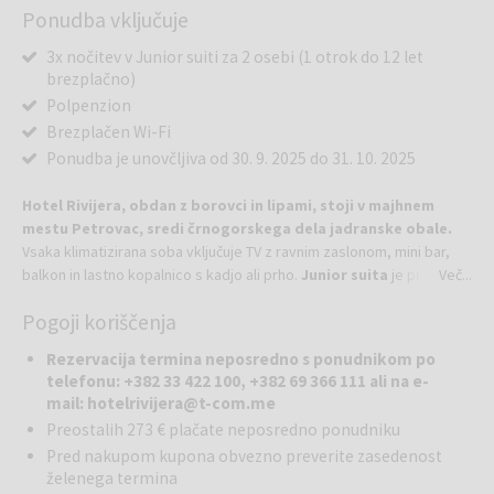
Ponudba vključuje
3x nočitev v Junior suiti za 2 osebi (1 otrok do 12 let
brezplačno)
Polpenzion
Brezplačen Wi-Fi
Ponudba je unovčljiva od 30. 9. 2025 do 31. 10. 2025
Hotel Rivijera, obdan z borovci in lipami, stoji v majhnem
mestu Petrovac, sredi črnogorskega dela jadranske obale.
Vsaka klimatizirana soba vključuje TV z ravnim zaslonom, mini bar,
balkon in lastno kopalnico s kadjo ali prho.
Junior suita
je primerna
Več...
za zahtevne ljudi, ki si želijo več udobja. Idealna je za družine z
Pogoji koriščenja
majhnimi otroki.
V neposredni bližini hotela so na razpolago 3 plaže. V parku pred
Rezervacija termina neposredno s ponudnikom po
hotelom na 8.400 m² nudijo bazen, masažno kad, otroško igrišče in
telefonu: +382 33 422 100, +382 69 366 111 ali na e-
prostore za animacijske programe.
mail: hotelrivijera@t-com.me
Preostalih 273 € plačate neposredno ponudniku
Privoščite si najljubšo pijačo in ob zvokih lokalne glasbe uživajte v
Pred nakupom kupona obvezno preverite zasedenost
okusni hrani. V intimnem vzdušju restavracije Oliva lahko pokusite
želenega termina
jedi vseh 3 regionalnih kulinarik - primorsko, jezersko in gorsko.