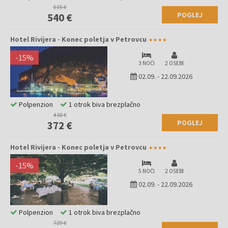
635 €
POGLEJ
540 €
Hotel Rivijera - Konec poletja v Petrovcu
-
15
%
3 NOČI
2 OSEBI
02.09.
-
22.09.2026
Polpenzion
1 otrok biva brezplačno
438 €
POGLEJ
372 €
Hotel Rivijera - Konec poletja v Petrovcu
-
15
%
5 NOČI
2 OSEBI
02.09.
-
22.09.2026
Polpenzion
1 otrok biva brezplačno
729 €