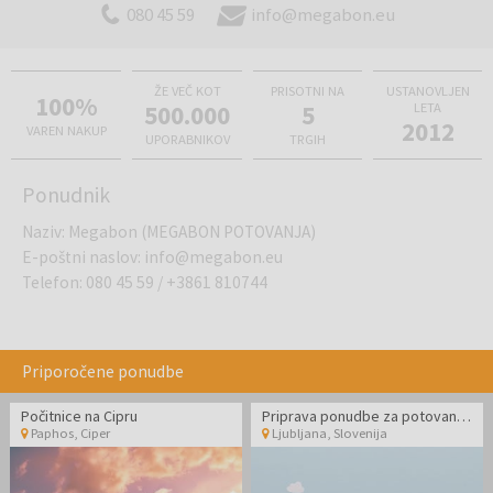
080 45 59
info@megabon.eu
ŽE VEČ KOT
PRISOTNI NA
USTANOVLJEN
100%
500.000
5
LETA
2012
VAREN NAKUP
UPORABNIKOV
TRGIH
Ponudnik
Naziv
:
Megabon (MEGABON POTOVANJA)
E-poštni naslov
:
info@megabon.eu
Telefon
:
080 45 59
/
+3861 810744
Priporočene ponudbe
Počitnice na Cipru
Priprava ponudbe za potovanje po meri
Paphos
,
Ciper
Ljubljana
,
Slovenija