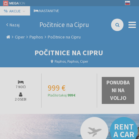
%
NASTANITVE
AKCIJE
Počitnice na Cipru
Nazaj
Ciper
Paphos
Počitnice na Cipru
POČITNICE NA CIPRU
Paphos, Paphos, Ciper
PONUDBA
999 €
7 NOČI
NI NA
Plačilo takoj
999 €
VOLJO
2 OSEBI