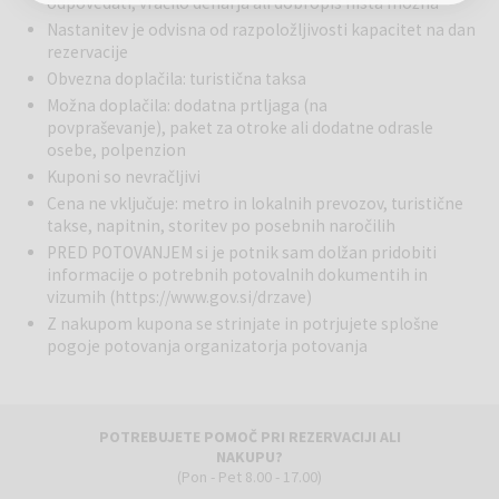
odpovedati, vračilo denarja ali dobropis nista možna
Nastanitev je odvisna od razpoložljivosti kapacitet na dan
rezervacije
Obvezna doplačila: turistična taksa
Možna doplačila: dodatna prtljaga (na
povpraševanje), paket za otroke ali dodatne odrasle
osebe, polpenzion
Kuponi so nevračljivi
Cena ne vključuje: metro in lokalnih prevozov, turistične
takse, napitnin, storitev po posebnih naročilih
PRED POTOVANJEM si je potnik sam dolžan pridobiti
informacije o potrebnih potovalnih dokumentih in
vizumih (
https://www.gov.si/drzave
)
Z nakupom kupona se strinjate in potrjujete splošne
pogoje potovanja organizatorja potovanja
POTREBUJETE POMOČ PRI REZERVACIJI ALI
NAKUPU?
(Pon - Pet 8.00 - 17.00)