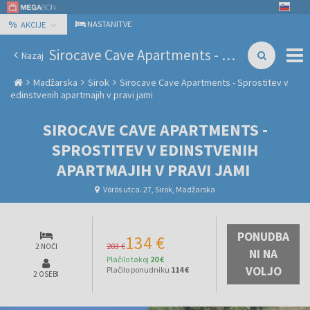
%
NASTANITVE
AKCIJE
Sirocave Cave Apartments - Sprostitev v edinstvenih apartmajih v pravi jami
Nazaj
Madžarska
Sirok
Sirocave Cave Apartments - Sprostitev v
edinstvenih apartmajih v pravi jami
SIROCAVE CAVE APARTMENTS -
SPROSTITEV V EDINSTVENIH
APARTMAJIH V PRAVI JAMI
Vörös utca. 27, Sirok, Madžarska
PONUDBA
134 €
203 €
2 NOČI
NI NA
Plačilo takoj
20 €
VOLJO
Plačilo ponudniku
114 €
2 OSEBI