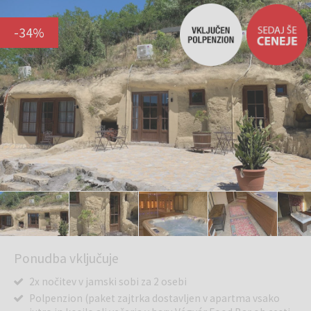
-
34
%
Ponudba vključuje
2x nočitev v jamski sobi za 2 osebi
Polpenzion (paket zajtrka dostavljen v apartma vsako