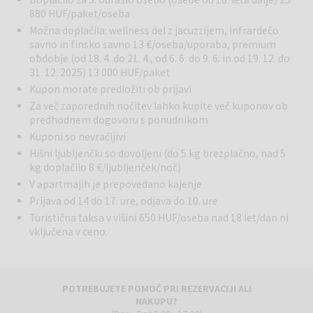
apartmajev: lastna kuhinja (hladilnik, štedilnik, posoda, kozarci,
880 HUF/paket/oseba
jedilni pribor), lastna kopalnica s tušem (brisače priložene), dnevna
Možna doplačila: wellness del z jacuzzijem, infrardečo
soba-spalnica (klima (hladilnik-grelec s klimo), flat TV, omara, nočna
savno in finsko savno 13 €/oseba/uporaba, premium
omarica, zakonska postelja, s spominsko vzmetnico, perzijske
obdobje (od 18. 4. do 21. 4., od 6. 6. do 9. 6. in od 19. 12. do
preproge, vrtna garnitura), na vrtu je možnost cvrenja in
31. 12. 2025) 13 000 HUF/paket
kuhanja.Infrardeča savna in jacuzzi čakata na goste v naši ločeni
Kupon morate predložiti ob prijavi
wellness jami. Wellness lahko uporabčjate ob doplačilu na recepciji
(odprt je od 14. od 21. ure). S seboj je potrebno prinesti kopalke in
Za več zaporednih nočitev lahko kupite več kuponov ob
copate, wellness brisačo priskrbimo.
predhodnem dogovoru s ponudnikom
Kuponi so nevračljivi
Hrana
:Prehrano naših gostov, ki bivajo v jamah, zagotavlja Food Bar
Hišni ljubljenčki so dovoljeni (do 5 kg brezplačno, nad 5
Végvár. Zajtrk: v jame prispe vsako jutro okoli 8:00 v majhnih
kg doplačilo 8 €/ljubljenček/noč)
košaricah. Vsebina košarice za zajtrk se dnevno spreminja: mafini/
V apartmajih je prepovedano kajenje
žemljice, narezki/hrenovke, marmelada, med, rogljički, Nescafé, čaj
Prijava od 14 do 17. ure, odjava do 10. ure
itd.Meni za polpenzion, večerjo/kosilo in polni penzion lahko
Turistična taksa v višini 650 HUF/oseba nad 18 let/dan ni
izberete iz trenutnega menija restavracije. Natančno 700 m od gradu
vključena v ceno.
je restavracija Végvár, edina restavracija na gori, kjer vse leto
sprejemamo naše drage goste s tradicionalno kulinariko in jedmi,
značilnimi za pokrajino.Aktualni jedilnik restavracije Végvár je na
voljo tudi na spletni strani restavracije:
POTREBUJETE POMOČ PRI REZERVACIJI ALI
www.vegvaretelbar.hu
Restavracija ima tudi trgovino s spominki in
NAKUPU?
najem koles. Od 1. septembra odpiralni čas vsak dan: 12.00-19.00.