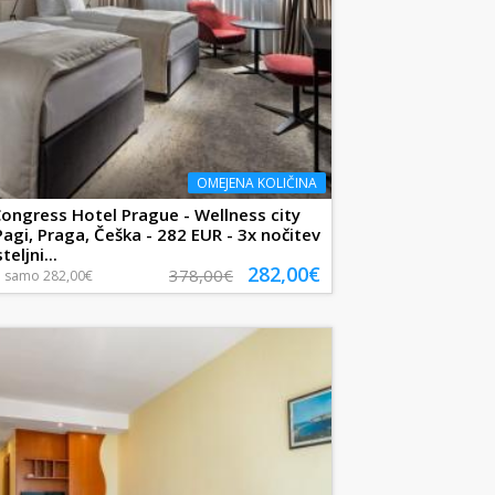
OMEJENA KOLIČINA
Congress Hotel Prague - Wellness city
Pagi, Praga, Češka - 282 EUR - 3x nočitev
eljni...
282,00€
378,00€
a
samo
282,00€