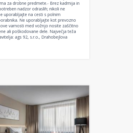
merna za drobne predmete.- Brez kadmija in
otreben nadzor odraslih; nikoli ne
ne uporabljajte na cesti s polnim
orabnika. Ne uporabljajte kot prevozno
okove varnosti med vožnjo nosite zaščitno
jene ali poškodovane dele. Največja teža
telja: ags 92, s.r.o., Drahobejlova