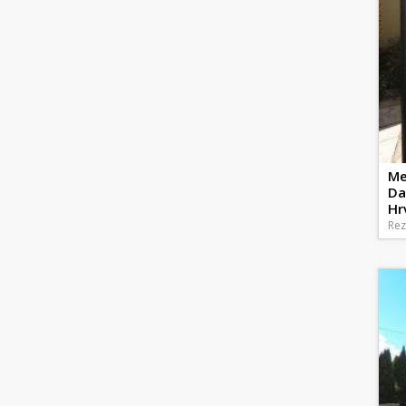
Me
Da
Hr
Rez