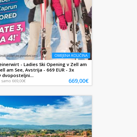
OMEJENA KOLIČINA
einerwirt - Ladies Ski Opening v Zell am
ell am See, Avstrija - 669 EUR - 3x
 dvoposteljni...
669,00€
a
samo
669,00€