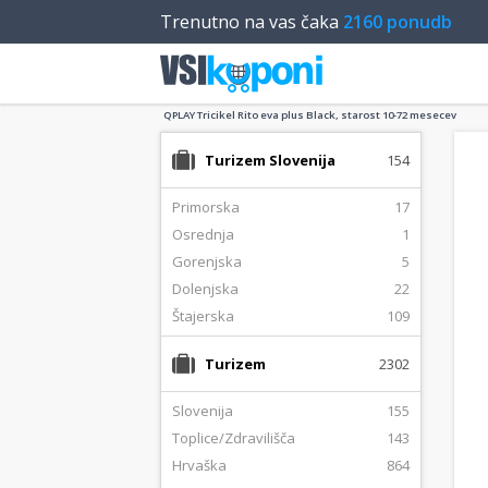
Trenutno na vas čaka
2160 ponudb
QPLAY Tricikel Rito eva plus Black, starost 10-72 mesecev
Turizem Slovenija
154
Primorska
17
Osrednja
1
Gorenjska
5
Dolenjska
22
Štajerska
109
Turizem
2302
Slovenija
155
Toplice/Zdravilišča
143
Hrvaška
864