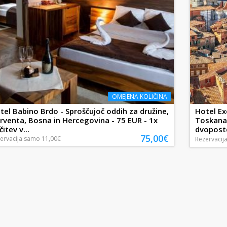
OMEJENA KOLIČINA
tel Babino Brdo - Sproščujoč oddih za družine,
Hotel Ex
rventa, Bosna in Hercegovina - 75 EUR - 1x
Toskana, 
itev v...
dvoposte
75,00€
ervacija
samo
11,00€
Rezervacij