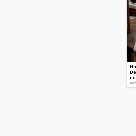
Ho
De
noč
Rez