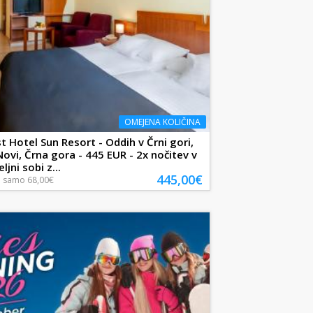
OMEJENA KOLIČINA
 Hotel Sun Resort - Oddih v Črni gori,
ovi, Črna gora - 445 EUR - 2x nočitev v
jni sobi z...
445,00€
a
samo
68,00€