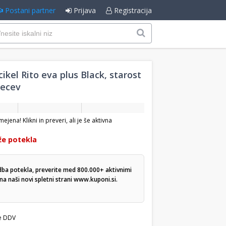
Postani partner
Prijava
Registracija
ikel Rito eva plus Black, starost
secev
jena! Klikni in preveri, ali je še aktivna
že potekla
dba potekla, preverite med 800.000+ aktivnimi
a naši novi spletni strani
www.kuponi.si
.
e DDV