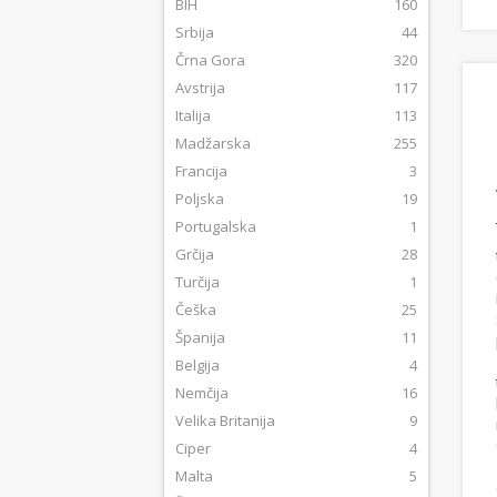
BIH
160
Srbija
44
Črna Gora
320
Avstrija
117
Italija
113
Madžarska
255
Francija
3
Poljska
19
Portugalska
1
Grčija
28
Turčija
1
Češka
25
Španija
11
Belgija
4
Nemčija
16
Velika Britanija
9
Ciper
4
Malta
5