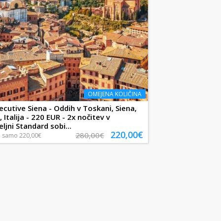
OMEJENA KOLIČINA
ecutive Siena - Oddih v Toskani, Siena,
Italija - 220 EUR - 2x nočitev v
ljni Standard sobi...
220,00€
280,00€
a
samo
220,00€