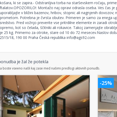
košara, ki se zapira.- Odstranljiva torba na starševskem ročaju, pri
ftalatov.OPOZORILO!: Montažo naj opravi odrasla oseba. Ves čas je p
uporabljajte v bližini bazenov, hribov, stopnic ali nagnjenih dovozov; 
prometom. Potrebna je čvrsta obutev. Primeren je samo za enega up
sredstvo. Pred vožnjo preverite vse pritrdilne elemente in zaradi otr
opremo, kot so čelada, ščitniki ali rokavice. Takoj zamenjajte obrabl
je 25 kg. Primerno za otroke, stare od 10 do 72 mesecev.Naslov dobavi
2515/18, 190 00 Praha Česká republika info@ags92.com
onudba je žal že potekla
 boste vseeno našli kaj zase med našimi predlogi aktivnih ponudb.
-25%