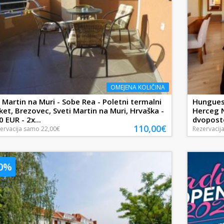
OMEJENA KOLIČINA
. Martin na Muri - Sobe Rea - Poletni termalni
Hunguest
ket, Brezovec, Sveti Martin na Muri, Hrvaška -
Herceg N
0 EUR - 2x...
dvopostel
110,00€
ervacija
samo
22,00€
Rezervacij
10%