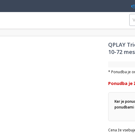
QPLAY Tric
10-72 me
* Ponudba je ome
Ponudba je 
Ker je ponu
ponudbami n
Cena že vsebuj