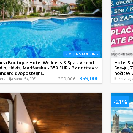
OMEJENA KOLIČINA
ira Boutique Hotel Wellness & Spa - Vikend
Hotel St
dih, Hévíz, Madžarska - 359 EUR - 3x nočitev v
See-ju, Z
andard dvoposteljni...
nočitev v
359,00€
399,00€
Rezervacij
ervacija
samo
54,00€
-21%