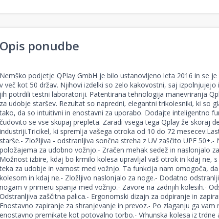
Opis ponudbe
Nemško podjetje QPlay GmbH je bilo ustanovljeno leta 2016 in se je 
v več kot 50 držav. Njihovi izdelki so zelo kakovostni, saj izpolnjujej
jih potrdili testni laboratoriji. Patentirana tehnologija manevriranja
za udobje staršev. Rezultat so napredni, elegantni trikolesniki, ki so 
tako, da so intuitivni in enostavni za uporabo. Dodajte inteligentno f
čudovito se vse skupaj prepleta. Zaradi vsega tega Qplay že skoraj d
industriji.Tricikel, ki spremlja vašega otroka od 10 do 72 mesecev.Lastn
starše.- Zložljiva - odstranljiva sončna streha z UV zaščito UPF 50+.
položajema za udobno vožnjo.- Zračen mehak sedež in naslonjalo za hr
Možnost izbire, kdaj bo krmilo kolesa upravljal vaš otrok in kdaj ne,
teka za udobje in varnost med vožnjo. Ta funkcija nam omogoča, da i
kolesom in kdaj ne.- Zložljivo naslonjalo za noge.- Dodatno odstranl
nogam v primeru spanja med vožnjo.- Zavore na zadnjih kolesih.- Odstr
Odstranljiva zaščitna palica.- Ergonomski dizajn za odpiranje in zapir
Enostavno zapiranje za shranjevanje in prevoz.- Po zlaganju ga vam n
enostavno premikate kot potovalno torbo.- Vrhunska kolesa iz trdne an