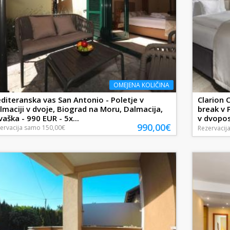
OMEJENA KOLIČINA
diteranska vas San Antonio - Poletje v
Clarion 
lmaciji v dvoje, Biograd na Moru, Dalmacija,
break v 
vaška - 990 EUR - 5x...
v dvopost
990,00€
ervacija
samo
150,00€
Rezervacij