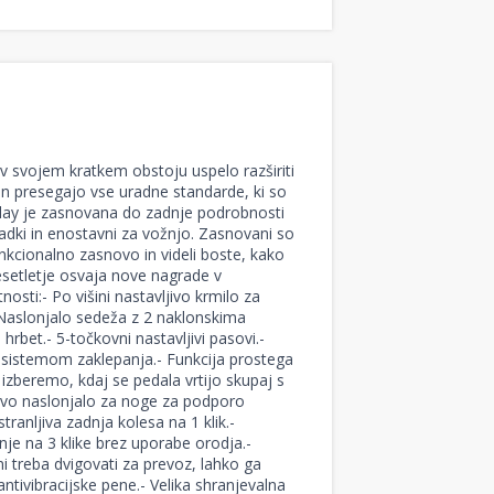
v svojem kratkem obstoju uspelo razširiti
o in presegajo vse uradne standarde, ki so
 Qplay je zasnovana do zadnje podrobnosti
gladki in enostavni za vožnjo. Zasnovani so
unkcionalno zasnovo in videli boste, kako
esetletje osvaja nove nagrade v
osti:- Po višini nastavljivo krmilo za
- Naslonjalo sedeža z 2 naklonskima
bet.- 5-točkovni nastavljivi pasovi.-
 s sistemom zaklepanja.- Funkcija prostega
zberemo, kdaj se pedala vrtijo skupaj s
jivo naslonjalo za noge za podporo
anljiva zadnja kolesa na 1 klik.-
anje na 3 klike brez uporabe orodja.-
i treba dvigovati za prevoz, lahko ga
tivibracijske pene.- Velika shranjevalna