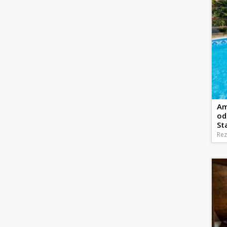
Am
od
St
Rez