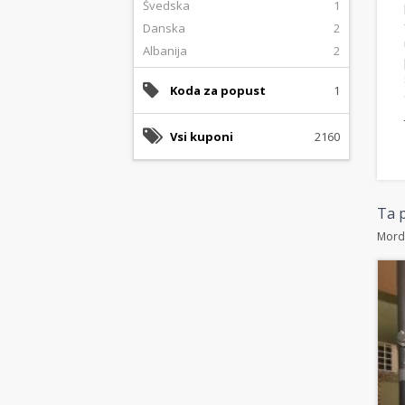
Švedska
1
Danska
2
Albanija
2
Koda za popust
1
Vsi kuponi
2160
Ta p
Morda