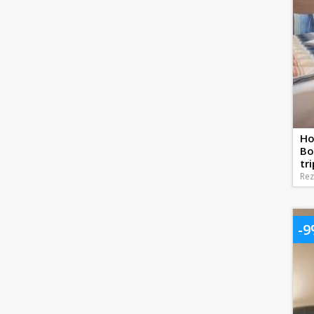
Ho
Bo
tr
Rez
-