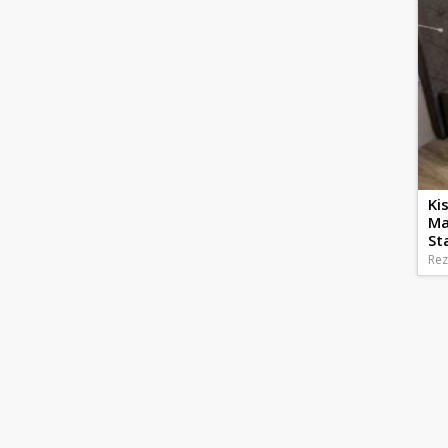
Ki
Ma
St
Rez