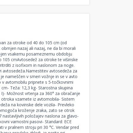
snovan za otroke od 40 do 105 cm (od
 obrnjen nazaj ali nazaj, ne da bi morali
ilagojen vsakemu posameznemu obdobju
o 105 cmAvtosedež za otroke te višinske
ritrditi z isofixom in naslonom za noge.
ovi avtosedeža.Namestitev avtosedeža za
 je nameščen v smeri vožnje in se v avto
 v avtomobilu pripnete s 5-točkovnimi
5 cm- Teža: 12,3 kg- Starostna skupina
 I)- Možnost vrtenja za 360° za obračanje
ko otroka vzamete iz avtomobila- Sistem
edeža na kovinske dele vozila- Prevleko
) omogoča kroženje zraka, zato se otrok
 nastavljivih položajev naslona za glavo-
kovni varnostni pasovi- Standard: ECE
ti v pralnem stroju pri 30 °C. Vendar pred
rva prevleke zbledi, jo perite pri