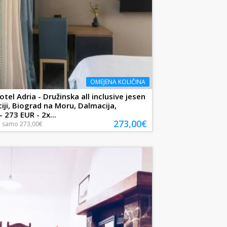
OMEJENA KOLIČINA
tel Adria - Družinska all inclusive jesen
iji, Biograd na Moru, Dalmacija,
 273 EUR - 2x...
273,00€
a
samo
273,00€