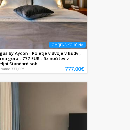
OMEJENA KOLIČINA
gus by Aycon - Poletje v dvoje v Budvi,
rna gora - 777 EUR - 5x nočitev v
ljni Standard sobi...
777,00€
a
samo
777,00€