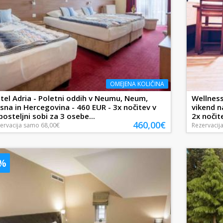
OMEJENA KOLIČINA
tel Adria - Poletni oddih v Neumu, Neum,
Wellness
sna in Hercegovina - 460 EUR - 3x nočitev v
vikend n
iposteljni sobi za 3 osebe...
2x nočite
460,00€
ervacija
samo
68,00€
Rezervacij
9%