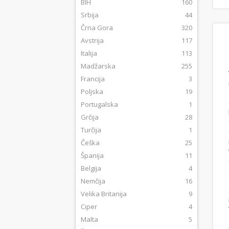
BIH
160
Srbija
44
Črna Gora
320
Avstrija
117
Italija
113
Madžarska
255
Francija
3
Poljska
19
Portugalska
1
Grčija
28
Turčija
1
Češka
25
Španija
11
Belgija
4
Nemčija
16
Velika Britanija
9
Ciper
4
Malta
5