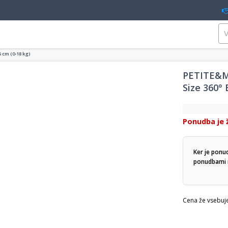
 cm (0-18 kg)
PETITE&MA
Size 360° 
Ponudba je 
Ker je ponu
ponudbami n
Cena že vsebuj