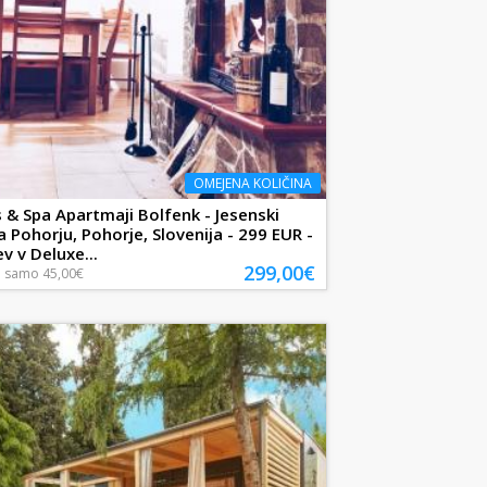
OMEJENA KOLIČINA
 & Spa Apartmaji Bolfenk - Jesenski
a Pohorju, Pohorje, Slovenija - 299 EUR -
v v Deluxe...
299,00€
a
samo
45,00€