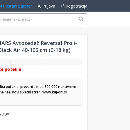
Postani partner
Prijava
Registracija
RS Avtosedež Reversal Pro i-
Black Air 40-105 cm (0-18 kg)
že potekla
dba potekla, preverite med 800.000+ aktivnimi
a naši novi spletni strani
www.kuponi.si
.
e DDV