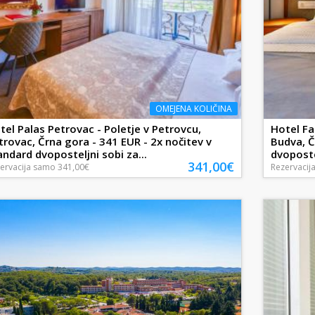
OMEJENA KOLIČINA
tel Palas Petrovac - Poletje v Petrovcu,
Hotel Fa
trovac, Črna gora - 341 EUR - 2x nočitev v
Budva, Č
andard dvoposteljni sobi za...
dvoposte
341,00€
ervacija
samo
341,00€
Rezervacij