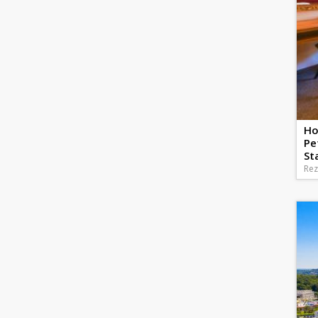
Ho
Pe
St
Rez