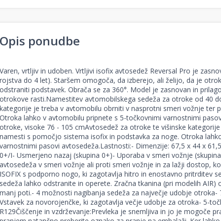
Opis ponudbe
Varen, vrtljiv in udoben. Vrtljivi isofix avtosedež Reversal Pro je za
rojstva do 4 let). Staršem omogoča, da izberejo, ali želijo, da je otrok
odstraniti podstavek. Obrača se za 360°. Model je zasnovan in pr
otrokove rasti.Namestitev avtomobilskega sedeža za otroke od 40 d
kategorije je treba v avtomobilu obrniti v nasprotni smeri vožnje ter p
Otroka lahko v avtomobilu pripnete s 5-točkovnimi varnostnimi pas
otroke, visoke 76 - 105 cmAvtosedež za otroke te višinske kategorije
namesti s pomočjo sistema isofix in podstavka za noge. Otroka lahko
varnostnimi pasovi avtosedeža.Lastnosti:- Dimenzije: 67,5 x 44 x 61,
0+/I- Usmerjeno nazaj (skupina 0+)- Uporaba v smeri vožnje (skupina
avtosedeža v smeri vožnje ali proti smeri vožnje in za lažji dostop, 
ISOFIX s podporno nogo, ki zagotavlja hitro in enostavno pritrditev s
sedeža lahko odstranite in operete. Zračna tkanina (pri modelih AIR
manj poti.- 4 možnosti nagibanja sedeža za največje udobje otroka- 7
Vstavek za novorojenčke, ki zagotavlja večje udobje za otroka- 5-toč
R129Čiščenje in vzdrževanje:Prevleka je snemljiva in jo je mogoče pra
pranjem natančno preberite oznako za pranje na embalaži. Ker lahko ba