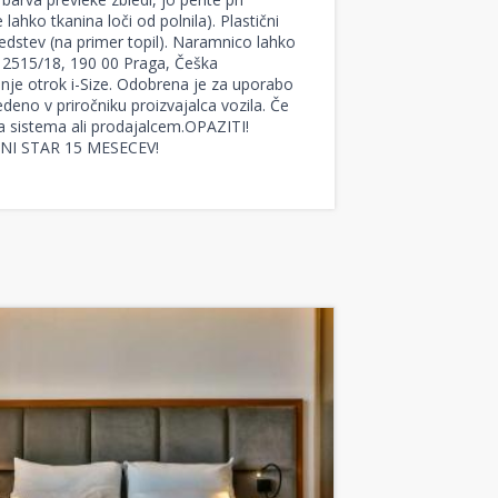
 lahko tkanina loči od polnila). Plastični
sredstev (na primer topil). Naramnico lahko
va 2515/18, 190 00 Praga, Češka
je otrok i-Size. Odobrena je za uporabo
edeno v priročniku proizvajalca vozila. Če
a sistema ali prodajalcem.OPAZITI!
NI STAR 15 MESECEV!