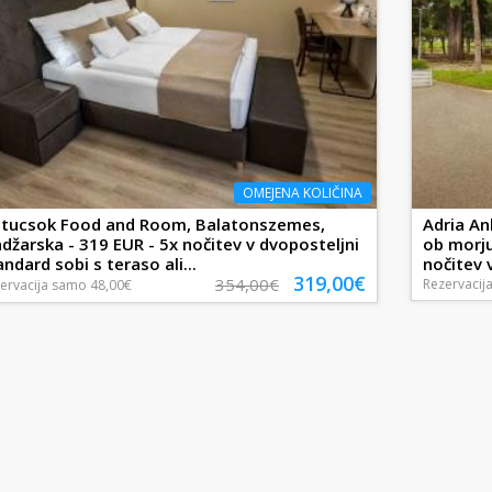
OMEJENA KOLIČINA
stucsok Food and Room, Balatonszemes,
Adria An
džarska - 319 EUR - 5x nočitev v dvoposteljni
ob morju
andard sobi s teraso ali...
nočitev v
319,00€
354,00€
Rezervacij
ervacija
samo
48,00€