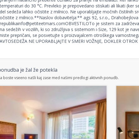
temperaturi do 30 °C. Prevleko je prepovedano stiskati ali likati (ker se
del sedeža lahko očistite z milnico. Ne uporabljajte močnih čistilnih 
očistite z milnico.**Naslov dobavitelja:** ags 92, s.r.o., Drahobejlo
republikainfo@petiteetmars.comOBVESTILOTo je sistem za zadrževan
na sedežih v vozilih, ki so združljiva s sistemom i-Size, 129 kot je nav
niste prepričani, se posvetujte s proizvajalcem otroškega varnostneg
AVTOSEDEŽA NE UPORABLJAJTE V SMERI VOŽNJE, DOKLER OTROK 
onudba je žal že potekla
 boste vseeno našli kaj zase med našimi predlogi aktivnih ponudb.