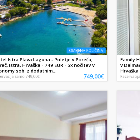
OMEJENA KOLIČINA
tel Istra Plava Laguna - Poletje v Poreču,
Family Ho
reč, Istra, Hrvaška - 749 EUR - 5x nočitev v
v Dalmac
onomy sobi z dodatnim...
Hrvaška -
749,00€
ervacija
samo
749,00€
Rezervacij