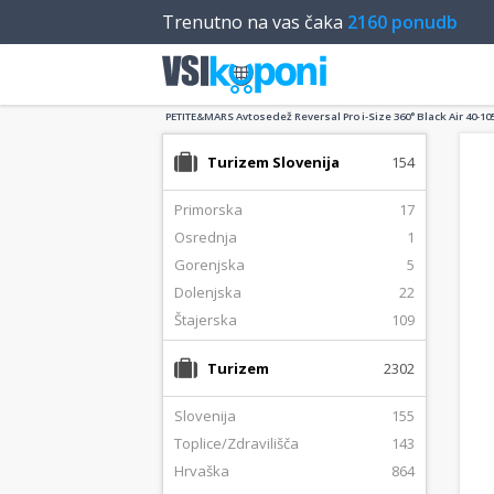
Trenutno na vas čaka
2160 ponudb
PETITE&MARS Avtosedež Reversal Pro i-Size 360° Black Air 40-105
Turizem Slovenija
154
Primorska
17
Osrednja
1
Gorenjska
5
Dolenjska
22
Štajerska
109
Turizem
2302
Slovenija
155
Toplice/Zdravilišča
143
Hrvaška
864