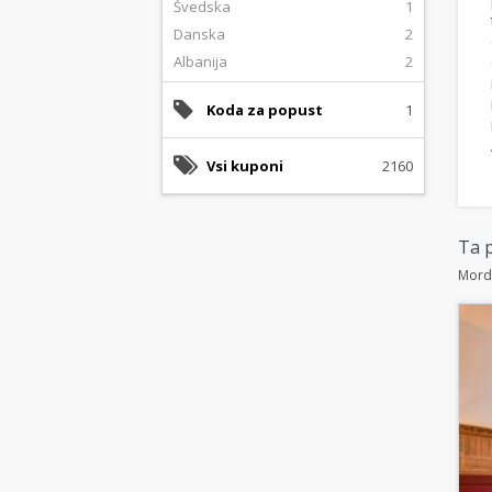
Švedska
1
Danska
2
Albanija
2
Koda za popust
1
Vsi kuponi
2160
Ta p
Morda