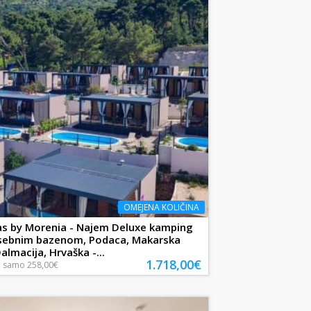
OMEJENA KOLIČINA
las by Morenia - Najem Deluxe kamping
zasebnim bazenom, Podaca, Makarska
Dalmacija, Hrvaška -...
1.718,00€
a
samo
258,00€