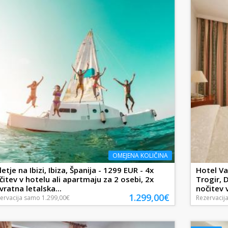
OMEJENA KOLIČINA
letje na Ibizi, Ibiza, Španija - 1299 EUR - 4x
Hotel Val
čitev v hotelu ali apartmaju za 2 osebi, 2x
Trogir, 
vratna letalska...
nočitev 
1.299,00€
ervacija
samo
1.299,00€
Rezervacij