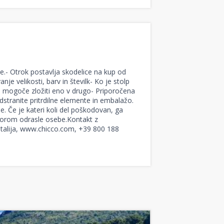
nje.- Otrok postavlja skodelice na kup od
e velikosti, barv in številk- Ko je stolp
e mogoče zložiti eno v drugo- Priporočena
tranite pritrdilne elemente in embalažo.
e. Če je kateri koli del poškodovan, ga
dzorom odrasle osebe.Kontakt z
Italija, www.chicco.com, +39 800 188