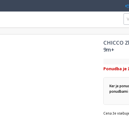
CHICCO Zlo
9m+
Ponudba je 
Ker je ponu
ponudbami n
Cena že vsebuj