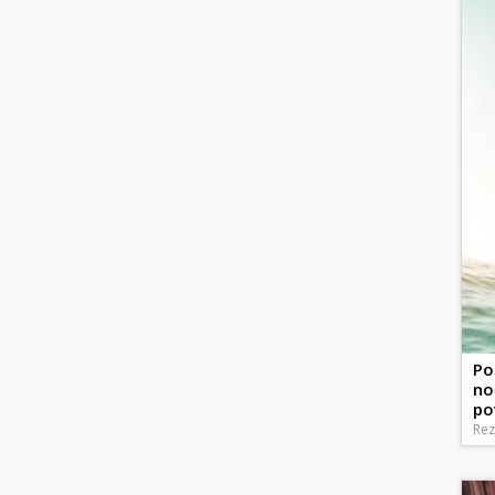
Po
no
po
Rez