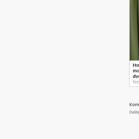
Ho
mo
dv
Rez
Kom
Delit