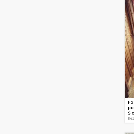
Fo
po
Sl
Rez