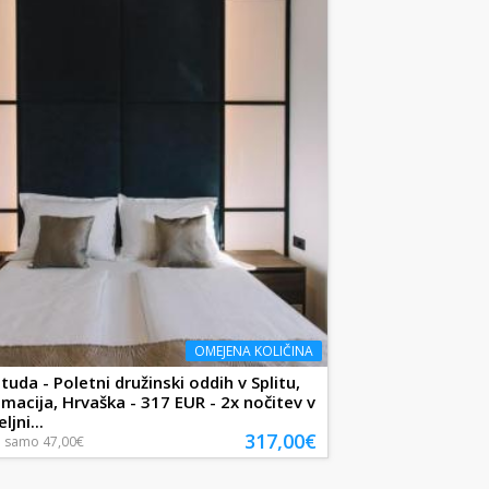
OMEJENA KOLIČINA
tuda - Poletni družinski oddih v Splitu,
almacija, Hrvaška - 317 EUR - 2x nočitev v
jni...
317,00€
a
samo
47,00€