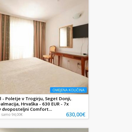
OMEJENA KOLIČINA
 - Poletje v Trogirju, Seget Donji,
Dalmacija, Hrvaška - 630 EUR - 7x
v dvoposteljni Comfort...
630,00€
a
samo
94,00€