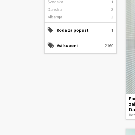
Švedska
1
Danska
2
Albanija
2
Koda za popust
1
Vsi kuponi
2160
Fa
za
Da
Rez