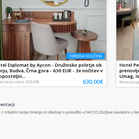
OMEJENA KOLIČINA
tel Diplomat by Aycon - Družinsko poletje ob
Hotel Pe
rju, Budva, Črna gora - 630 EUR - 3x nočitev v
prenovlj
oposteljni...
Umag, Is
630,00€
ervacija
samo
630,00€
Rezervacij
entarji
e z ostalimi svoje mnenje in izkušnje o ponudbi »
CHICCO Zložljive skodelice s št