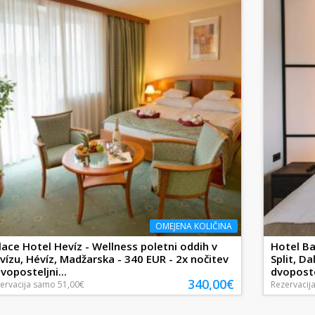
OMEJENA KOLIČINA
lace Hotel Hevíz - Wellness poletni oddih v
Hotel Ba
vízu, Hévíz, Madžarska - 340 EUR - 2x nočitev
Split, D
dvoposteljni...
dvopostel
340,00€
ervacija
samo
51,00€
Rezervacij