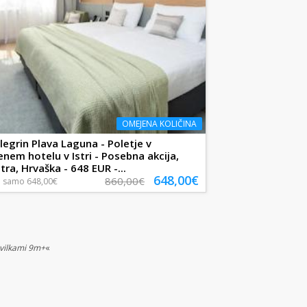
OMEJENA KOLIČINA
legrin Plava Laguna - Poletje v
enem hotelu v Istri - Posebna akcija,
tra, Hrvaška - 648 EUR -...
648,00€
860,00€
a
samo
648,00€
evilkami 9m+
«