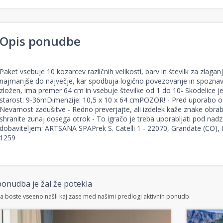
Opis ponudbe
Paket vsebuje 10 kozarcev različnih velikosti, barv in številk za zlaga
najmanjše do največje, kar spodbuja logično povezovanje in spoznavanj
zložen, ima premer 64 cm in vsebuje številke od 1 do 10- Skodelice j
starost: 9-36mDimenzije: 10,5 x 10 x 64 cmPOZOR! - Pred uporabo ods
Nevarnost zadušitve - Redno preverjajte, ali izdelek kaže znake obrab
shranite zunaj dosega otrok - To igračo je treba uporabljati pod na
dobaviteljem: ARTSANA SPAPrek S. Catelli 1 - 22070, Grandate (CO), 
1259
onudba je žal že potekla
 boste vseeno našli kaj zase med našimi predlogi aktivnih ponudb.