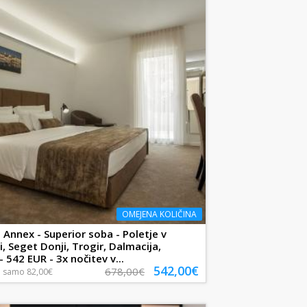
OMEJENA KOLIČINA
Annex - Superior soba - Poletje v
i, Seget Donji, Trogir, Dalmacija,
 542 EUR - 3x nočitev v...
542,00€
678,00€
a
samo
82,00€