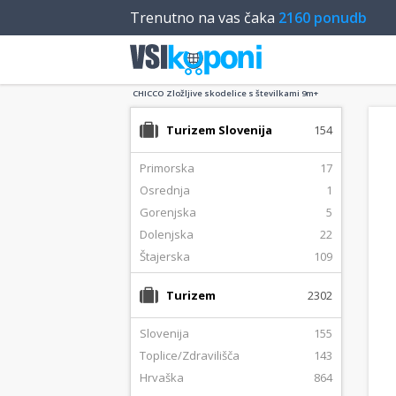
Trenutno na vas čaka
2160 ponudb
CHICCO Zložljive skodelice s številkami 9m+
Turizem Slovenija
154
Primorska
17
Osrednja
1
Gorenjska
5
Dolenjska
22
Štajerska
109
Turizem
2302
Slovenija
155
Toplice/Zdravilišča
143
Hrvaška
864