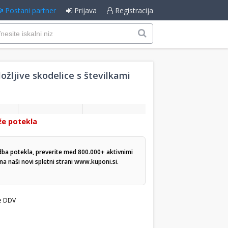
Postani partner
Prijava
Registracija
žljive skodelice s številkami
že potekla
dba potekla, preverite med 800.000+ aktivnimi
a naši novi spletni strani
www.kuponi.si
.
e DDV