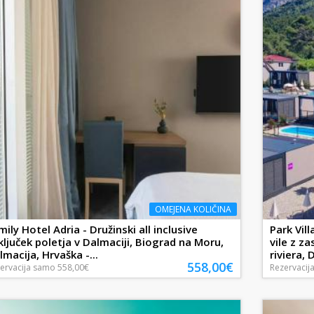
OMEJENA KOLIČINA
mily Hotel Adria - Družinski all inclusive
Park Vil
ključek poletja v Dalmaciji, Biograd na Moru,
vile z 
lmacija, Hrvaška -...
riviera, 
558,00€
ervacija
samo
558,00€
Rezervacij