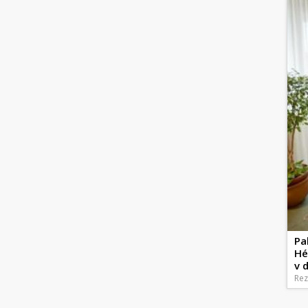
Pa
Hé
v 
Rez