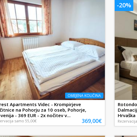
-20%
OMEJENA KOLIČINA
rest Apartments Videc - Krompirjeve
Rotondo 
čitnice na Pohorju za 10 oseb, Pohorje,
Dalmacij
ovenija - 369 EUR - 2x nočitev v...
Hrvaška -
369,00€
ervacija
samo
55,00€
Rezervacij