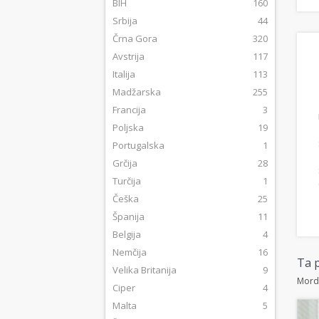
BIH
160
Srbija
44
Črna Gora
320
Avstrija
117
Italija
113
Madžarska
255
Francija
3
Poljska
19
Portugalska
1
Grčija
28
Turčija
1
Češka
25
Španija
11
Belgija
4
Nemčija
16
Ta p
Velika Britanija
9
Morda
Ciper
4
Malta
5