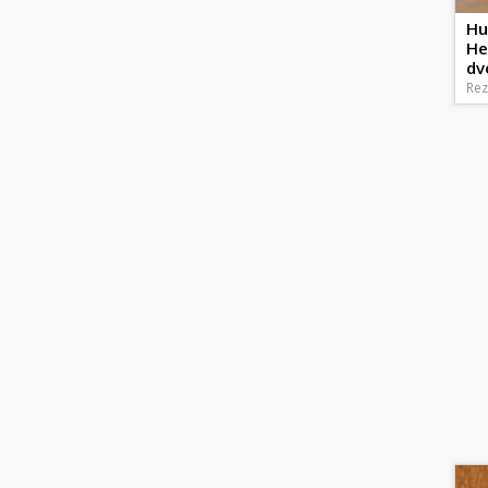
Hu
He
dv
Rez