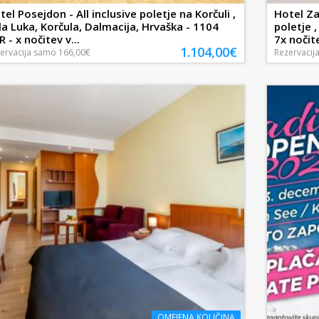
tel Posejdon - All inclusive poletje na Korčuli ,
Hotel Za
la Luka, Korčula, Dalmacija, Hrvaška - 1104
poletje 
 - x nočitev v...
7x nočite
1.104,00€
ervacija
samo
166,00€
Rezervacij
OMEJENA KOLIČINA