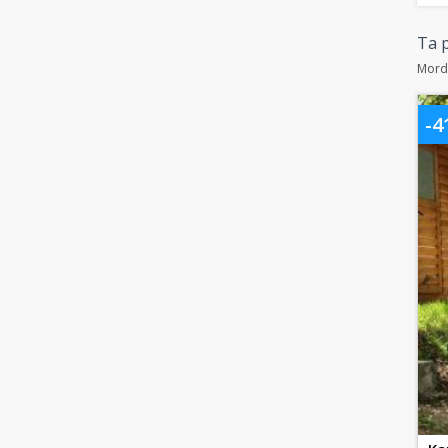
Ta p
Morda
-