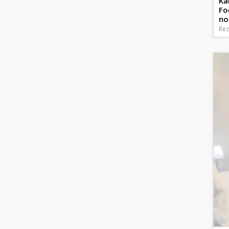
Ka
Fo
no
Rez