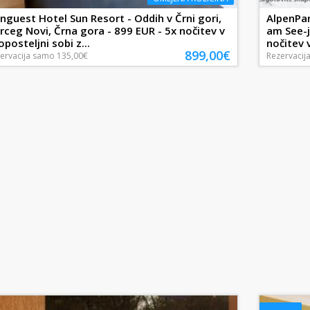
nguest Hotel Sun Resort - Oddih v Črni gori,
AlpenPar
rceg Novi, Črna gora - 899 EUR - 5x nočitev v
am See-j
oposteljni sobi z...
nočitev 
899,00€
ervacija
samo
135,00€
Rezervacij