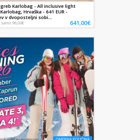
greb Karlobag - All inclusive light
, Karlobag, Hrvaška - 641 EUR -
v v dvoposteljni sobi...
641,00€
a
samo
96,00€
OMEJENA KOLIČINA