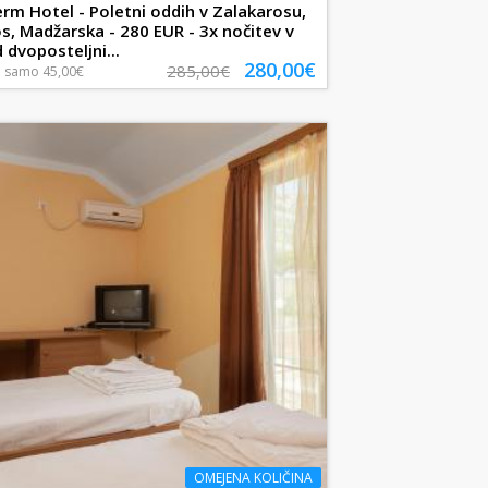
m Hotel - Poletni oddih v Zalakarosu,
s, Madžarska - 280 EUR - 3x nočitev v
 dvoposteljni...
280,00€
285,00€
a
samo
45,00€
OMEJENA KOLIČINA