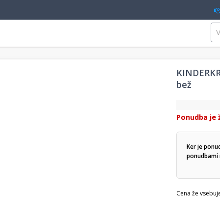
KINDERKRA
bež
Ponudba je 
Ker je ponu
ponudbami n
Cena že vsebuj