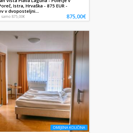
an Vista Plava Laguna - Poletje v
Poreč, Istra, Hrvaška - 875 EUR -
v v dvoposteljni...
875,00€
a
samo
875,00€
OMEJENA KOLIČINA