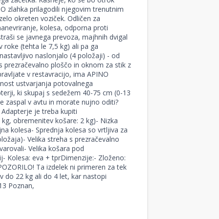
O zlahka prilagodili njegovim trenutnim
elo okreten voziček. Odličen za
anevriranje, kolesa, odporna proti
straši se javnega prevoza, majhnih dvigal
 roke (tehta le 7,5 kg) ali pa ga
astavljivo naslonjalo (4 položaji) - od
 prezračevalno ploščo in oknom za stik z
pravljate v restavracijo, ima APINO
žnost ustvarjanja potovalnega
terji, ki skupaj s sedežem 40-75 cm (0-13
e zaspal v avtu in morate nujno oditi?
! Adapterje je treba kupiti
2 kg, obremenitev košare: 2 kg)- Nizka
jna kolesa- Sprednja kolesa so vrtljiva za
oložaja)- Velika streha s prezračevalno
varovali- Velika košara pod
ij- Kolesa: eva + tprDimenzije:- Zloženo:
POZORILO! Ta izdelek ni primeren za tek
do 22 kg ali do 4 let, kar nastopi
413 Poznan,