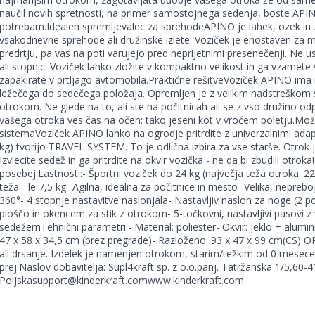
naučil novih spretnosti, na primer samostojnega sedenja, boste APIN
potrebam.Idealen spremljevalec za sprehodeAPINO je lahek, ozek in z
vsakodnevne sprehode ali družinske izlete. Voziček je enostaven za m
predrtju, pa vas na poti varujejo pred neprijetnimi presenečenji. Ne u
ali stopnic. Voziček lahko zložite v kompaktno velikost in ga vzamete v
zapakirate v prtljago avtomobila.Praktične rešitveVoziček APINO ima n
ležečega do sedečega položaja. Opremljen je z velikim nadstreškom s
otrokom. Ne glede na to, ali ste na počitnicah ali se z vso družino od
vašega otroka ves čas na očeh: tako jeseni kot v vročem poletju.Mo
sistemaVoziček APINO lahko na ogrodje pritrdite z univerzalnimi adap
kg) tvorijo TRAVEL SYSTEM. To je odlična izbira za vse starše. Otrok j
Izvlecite sedež in ga pritrdite na okvir vozička - ne da bi zbudili otroka
posebej.Lastnosti:- Športni voziček do 24 kg (največja teža otroka: 2
teža - le 7,5 kg- Agilna, idealna za počitnice in mesto- Velika, neprebo
360°- 4 stopnje nastavitve naslonjala- Nastavljiv naslon za noge (2 p
ploščo in okencem za stik z otrokom- 5-točkovni, nastavljivi pasovi z 
sedežemTehnični parametri:- Material: poliester- Okvir: jeklo + alumin
47 x 58 x 34,5 cm (brez pregrade)- Razloženo: 93 x 47 x 99 cm(CS) O
ali drsanje. Izdelek je namenjen otrokom, starim/težkim od 0 mesecev 
prej.Naslov dobavitelja: Supl4kraft sp. z o.o.panj. Tatržanska 1/5,60-
Poljskasupport@kinderkraft.comwww.kinderkraft.com