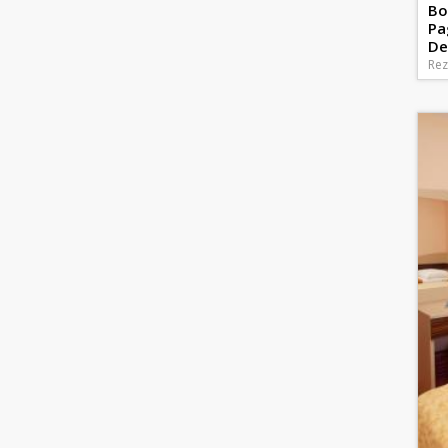
Bo
Pa
De
Rez