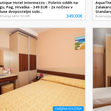
utique Hotel Intermezzo - Poletni oddih na
AquaTher
gu, Pag, Hrvaška - 349 EUR - 2x nočitev v
Zalakaro
luxe dvoposteljni sobi...
Standard
349,00€
ervacija
samo
53,00€
Rezervacij
OMEJENA KOLIČINA