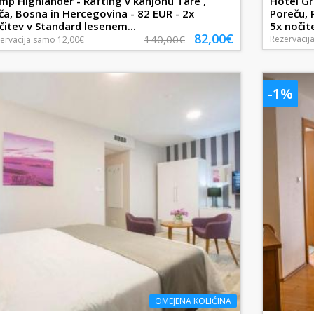
mp Highlander - Rafting v kanjonu Tare ,
Hotel Gr
ča, Bosna in Hercegovina - 82 EUR - 2x
Poreču, 
čitev v Standard lesenem...
5x nočite
82,00€
140,00€
Rezervacij
ervacija
samo
12,00€
-1%
OMEJENA KOLIČINA