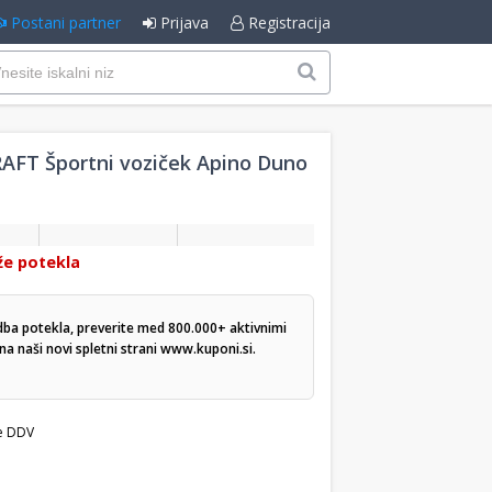
Postani partner
Prijava
Registracija
FT Športni voziček Apino Duno
že potekla
dba potekla, preverite med 800.000+ aktivnimi
a naši novi spletni strani
www.kuponi.si
.
e DDV