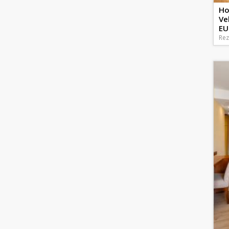
Ho
Ve
EUR
Rez