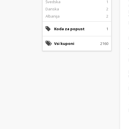
Švedska
1
Danska
2
Albanija
2
Koda za popust
1
Vsi kuponi
2160