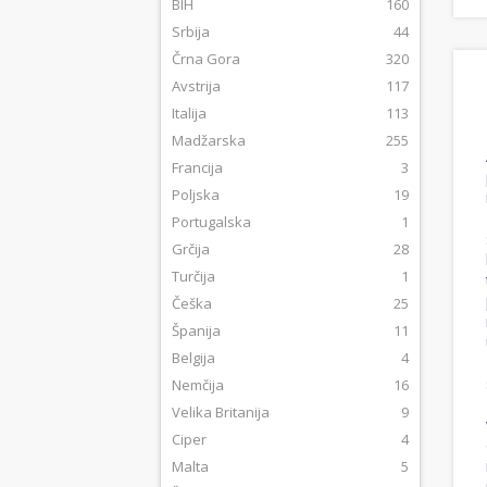
BIH
160
Srbija
44
Črna Gora
320
Avstrija
117
Italija
113
Madžarska
255
Francija
3
Poljska
19
Portugalska
1
Grčija
28
Turčija
1
Češka
25
Španija
11
Belgija
4
Nemčija
16
Velika Britanija
9
Ciper
4
Malta
5