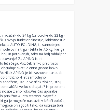
i voziček do 24 kg (za otroke do 22 kg -
šil s svojo funkcionalnostjo, lahkotnostjo
 funkcija AUTO FOLDING, tj. samodejno
modelov na trgu - tehta le 7,5 kg, kar ga
hoji in potovanjih, tako na bolj oddaljene
še potovanje? Za APINO to ni
 do ležečega. Voziček lahko preprosto
je občuduje svet? Z enim gibom lahko
. Voziček APINO je bil zasnovan tako, da
 do približno 4 let.Samodejno
 sedežem). Ko je voziček zložen, stoji
stopnicah?Ali veliko odhajate? Ni problema
ko nosite z eno roko.Ves čas uporabe
približno 4. leta starosti. Največja
ki ga je mogoče nastaviti v ležeči položaj,
 mogoče prilagoditi tako, da ustreza tudi
a začetka. Kasneje, ko se bo otrok