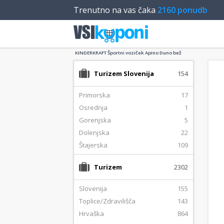
Trenutno na vas čaka
2160 ponudb
KINDERKRAFT Športni voziček Apino Duno bež
Turizem Slovenija
154
Primorska
17
Osrednja
1
Gorenjska
5
Dolenjska
22
Štajerska
109
Turizem
2302
Slovenija
155
Toplice/Zdravilišča
143
Hrvaška
864