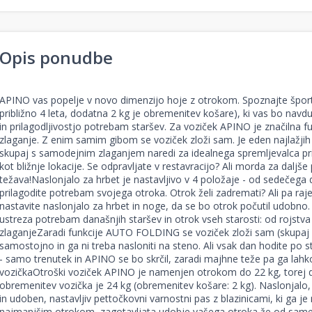
Opis ponudbe
APINO vas popelje v novo dimenzijo hoje z otrokom. Spoznajte športn
približno 4 leta, dodatna 2 kg je obremenitev košare), ki vas bo navdu
in prilagodljivostjo potrebam staršev. Za voziček APINO je značilna
zlaganje. Z enim samim gibom se voziček zloži sam. Je eden najlažjih 
skupaj s samodejnim zlaganjem naredi za idealnega spremljevalca pri 
kot bližnje lokacije. Se odpravljate v restavracijo? Ali morda za dalj
težava!Naslonjalo za hrbet je nastavljivo v 4 položaje - od sedečega
prilagodite potrebam svojega otroka. Otrok želi zadremati? Ali pa ra
nastavite naslonjalo za hrbet in noge, da se bo otrok počutil udobno
ustreza potrebam današnjih staršev in otrok vseh starosti: od rojstva
zlaganjeZaradi funkcije AUTO FOLDING se voziček zloži sam (skupaj s
samostojno in ga ni treba nasloniti na steno. Ali vsak dan hodite po 
- samo trenutek in APINO se bo skrčil, zaradi majhne teže pa ga lah
vozičkaOtroški voziček APINO je namenjen otrokom do 22 kg, torej do 
obremenitev vozička je 24 kg (obremenitev košare: 2 kg). Naslonjalo, 
in udoben, nastavljiv pettočkovni varnostni pas z blazinicami, ki ga je
najmanjšim otrokom, zagotavljata udobje vašega otroka že od sameg