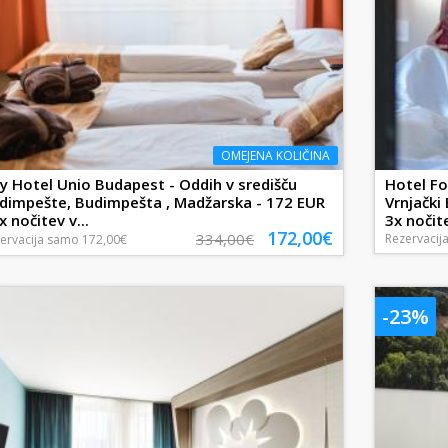
OMEJENA KOLIČINA
ty Hotel Unio Budapest - Oddih v središču
Hotel Fo
dimpešte, Budimpešta , Madžarska - 172 EUR
Vrnjački 
x nočitev v...
3x nočite
172,00€
334,00€
Rezervacij
ervacija
samo
172,00€
-23%