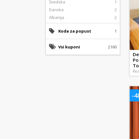
Švedska
1
Danska
2
Albanija
2
Koda za popust
1
Vsi kuponi
2160
De
Po
To
Rez
-