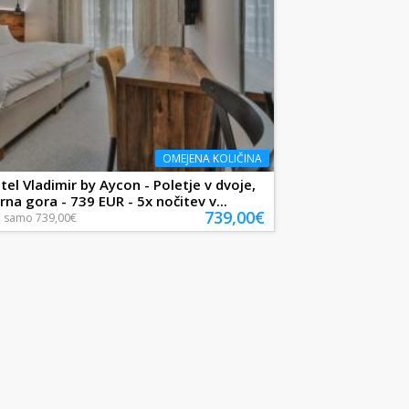
OMEJENA KOLIČINA
tel Vladimir by Aycon - Poletje v dvoje,
rna gora - 739 EUR - 5x nočitev v...
739,00€
a
samo
739,00€