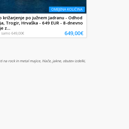
OMEJENA KOLIČINA
 križarjenje po južnem Jadranu - Odhod
rja, Trogir, Hrvaška - 649 EUR - 8-dnevno
e z...
649,00€
a
samo
649,00€
 rock in metal majice, hlače, jakne, obutev izdelki,