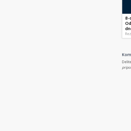
8-
Od
dn
Rez
Kom
Delit
pripo