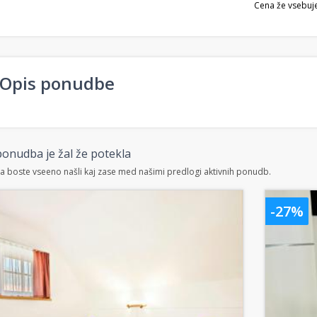
Cena že vsebuj
Opis ponudbe
onudba je žal že potekla
 boste vseeno našli kaj zase med našimi predlogi aktivnih ponudb.
-27%