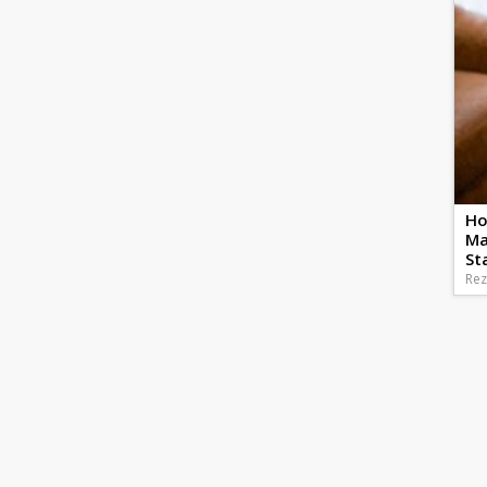
Ho
Ma
St
Rez