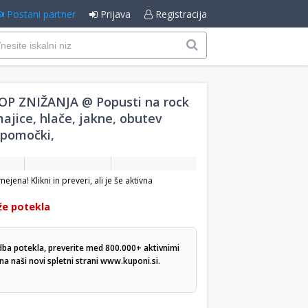
Postani partner
Prijava
Registracija
P ZNIŽANJA @ Popusti na rock
ajice, hlače, jakne, obutev
ripomočki,
jena! Klikni in preveri, ali je še aktivna
že potekla
dba potekla, preverite med 800.000+ aktivnimi
a naši novi spletni strani
www.kuponi.si
.