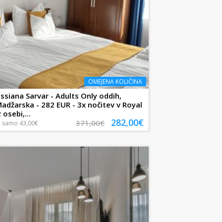
OMEJENA KOLIČINA
ssiana Sarvar - Adults Only oddih,
Madžarska - 282 EUR - 3x nočitev v Royal
 osebi,...
282,00€
371,00€
a
samo
43,00€