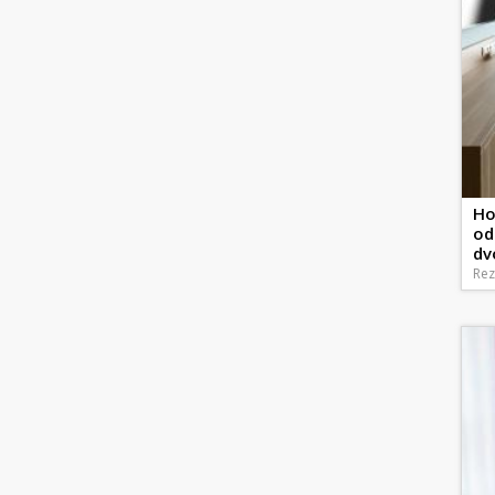
Ho
od
dv
Rez