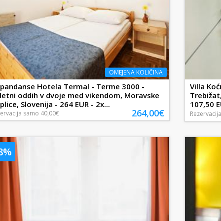
OMEJENA KOLIČINA
pandanse Hotela Termal - Terme 3000 -
Villa Koć
letni oddih v dvoje med vikendom, Moravske
Trebižat
plice, Slovenija - 264 EUR - 2x...
107,50 EU
264,00€
ervacija
samo
40,00€
Rezervacij
48%