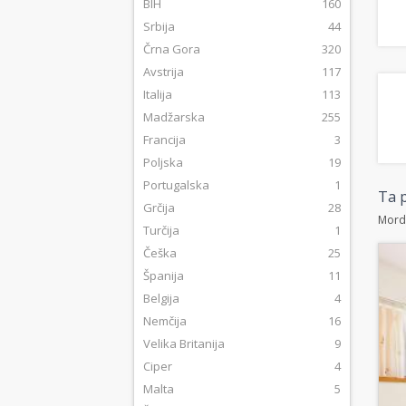
BIH
160
Srbija
44
Črna Gora
320
Avstrija
117
Italija
113
Madžarska
255
Francija
3
Poljska
19
Portugalska
1
Ta p
Grčija
28
Morda
Turčija
1
Češka
25
Španija
11
Belgija
4
Nemčija
16
Velika Britanija
9
Ciper
4
Malta
5