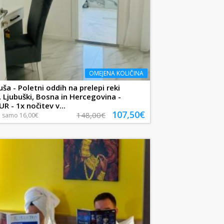
OMEJENA KOLIČINA
uša - Poletni oddih na prelepi reki
, Ljubuški, Bosna in Hercegovina -
R - 1x nočitev v...
107,50€
148,00€
a
samo
16,00€