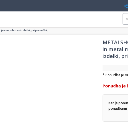
 jakne, obutev izdelki, pripomočki,
METALSHO
in metal m
izdelki, p
* Ponudba je ome
Ponudba je 
Ker je ponu
ponudbami n