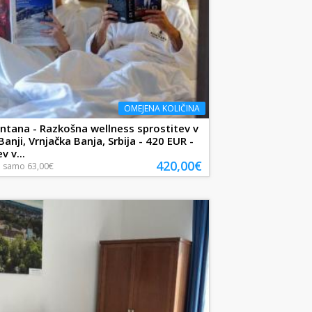
OMEJENA KOLIČINA
ntana - Razkošna wellness sprostitev v
Banji, Vrnjačka Banja, Srbija - 420 EUR -
v v...
420,00€
a
samo
63,00€