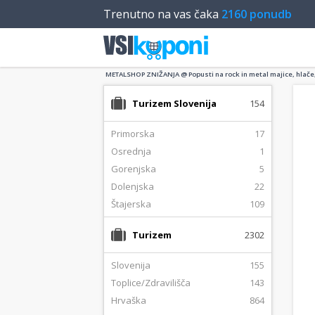
Trenutno na vas čaka
2160 ponudb
METALSHOP ZNIŽANJA @ Popusti na rock in metal majice, hlače,
Turizem Slovenija
154
Primorska
17
Osrednja
1
Gorenjska
5
Dolenjska
22
Štajerska
109
Turizem
2302
Slovenija
155
Toplice/Zdravilišča
143
Hrvaška
864