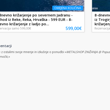
OMEJENA KOLIČINA
dnevno križarjenje po severnem Jadranu -
8-dnevno
hod iz Reke, Reka, Hrvaška - 599 EUR - 8-
iz Trogi
evno križarjenje z ladjo po...
križarjenj
599,00€
ervacija
samo
599,00€
Rezervacij
entarji
e z ostalimi svoje mnenje in izkušnje o ponudbi »
METALSHOP ZNIŽANJA @ Popusti na
močki,
«