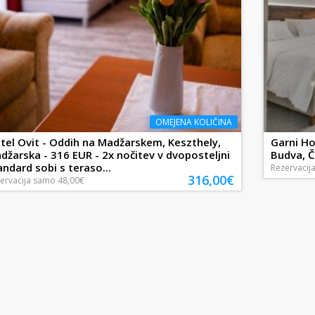
OMEJENA KOLIČINA
tel Ovit - Oddih na Madžarskem, Keszthely,
Garni Ho
džarska - 316 EUR - 2x nočitev v dvoposteljni
Budva, Č
andard sobi s teraso...
Rezervacij
316,00€
ervacija
samo
48,00€