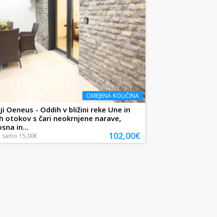
OMEJENA KOLIČINA
i Oeneus - Oddih v bližini reke Une in
h otokov s čari neokrnjene narave,
sna in...
102,00€
a
samo
15,00€