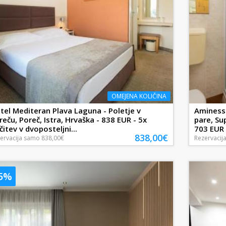
OMEJENA KOLIČINA
tel Mediteran Plava Laguna - Poletje v
Aminess 
reču, Poreč, Istra, Hrvaška - 838 EUR - 5x
pare, Su
čitev v dvoposteljni...
703 EUR -
838,00€
ervacija
samo
838,00€
Rezervacij
25%