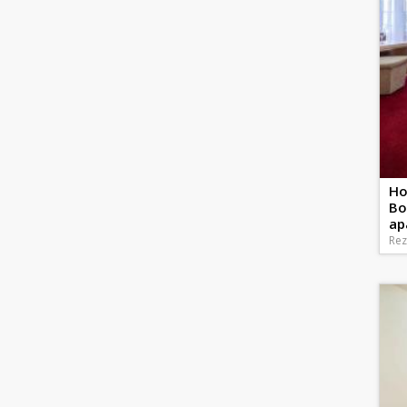
Ho
Bo
ap
Rez