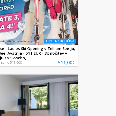
OMEJENA KOLIČINA
e - Ladies Ski Opening v Zell am See-ju,
ee, Avstrija - 511 EUR - 3x nočitev v
u za 1 osebo,...
511,00€
a
samo
511,00€