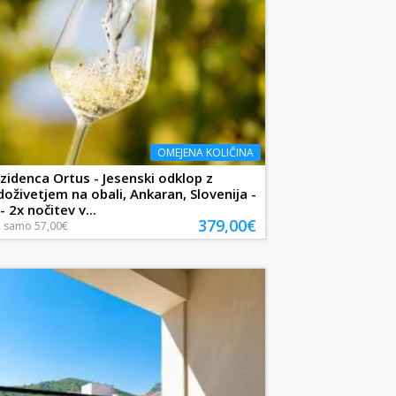
OMEJENA KOLIČINA
zidenca Ortus - Jesenski odklop z
doživetjem na obali, Ankaran, Slovenija -
 2x nočitev v...
379,00€
a
samo
57,00€