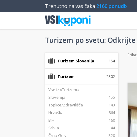
Trenutno na vas čaka
2160 ponudb
Turizem po svetu: Odkrijte 
Prika
Turizem Slovenija
154
Turizem
2302
Vse iz »Turizem«
Slovenija
155
Toplice/Zdravilišča
143
Hrvaška
864
BIH
160
Srbija
44
Črna Gora
320