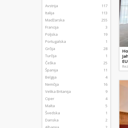
Avstrija
117
Italija
113
Madžarska
255
Francija
3
Poljska
19
Portugalska
1
Grčija
28
Ho
Turčija
1
Ja
EU
Češka
25
Rez
Španija
11
Belgija
4
Nemčija
16
Velika Britanija
9
Ciper
4
Malta
5
Švedska
1
Danska
2
Albanija
2