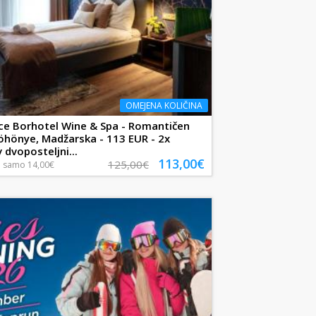
OMEJENA KOLIČINA
ce Borhotel Wine & Spa - Romantičen
öhönye, Madžarska - 113 EUR - 2x
 dvoposteljni...
113,00€
125,00€
a
samo
14,00€