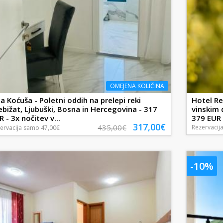
OMEJENA KOLIČINA
lla Koćuša - Poletni oddih na prelepi reki
Hotel Re
ebižat, Ljubuški, Bosna in Hercegovina - 317
vinskim 
R - 3x nočitev v...
379 EUR -
317,00€
435,00€
Rezervacij
ervacija
samo
47,00€
-10%