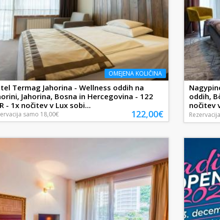
OMEJENA KOLIČINA
tel Termag Jahorina - Wellness oddih na
Nagypin
horini, Jahorina, Bosna in Hercegovina - 122
oddih, B
R - 1x nočitev v Lux sobi...
nočitev v
122,00€
ervacija
samo
18,00€
Rezervacij