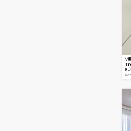
Vi
Tr
EU
Rez