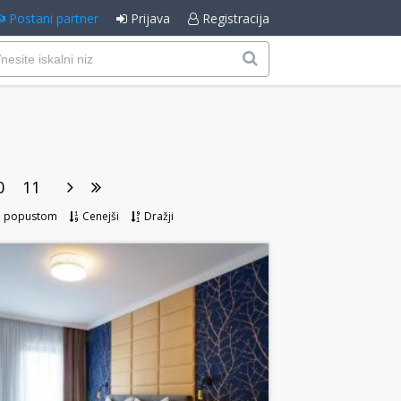
Postani partner
Prijava
Registracija
0
11
m popustom
Cenejši
Dražji