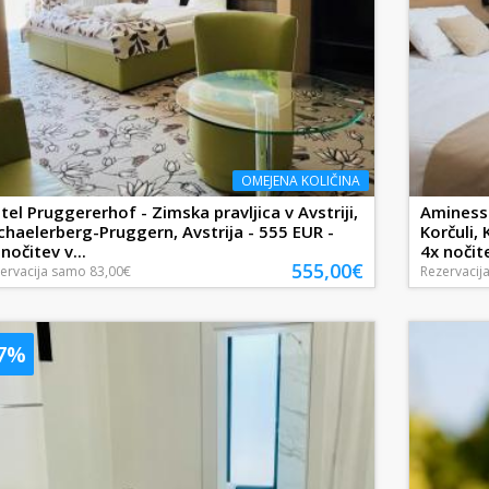
OMEJENA KOLIČINA
tel Pruggererhof - Zimska pravljica v Avstriji,
Aminess 
chaelerberg-Pruggern, Avstrija - 555 EUR -
Korčuli,
nočitev v...
4x nočite
555,00€
ervacija
samo
83,00€
Rezervacij
27%