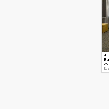
Al
Bu
dv
Rez