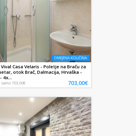
OMEJENA KOLIČINA
Vival Casa Velaris - Poletje na Braču za
petar, otok Brač, Dalmacija, Hrvaška -
 4x...
703,00€
a
samo
703,00€