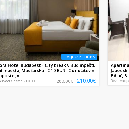
OMEJENA KOLIČINA
lora Hotel Budapest - City break v Budimpešti,
Apartmaj
dimpešta, Madžarska - 210 EUR - 2x nočitev v
Japodski
oposteljni...
Bihać, Bo
210,00€
280,00€
Rezervacij
ervacija
samo
210,00€