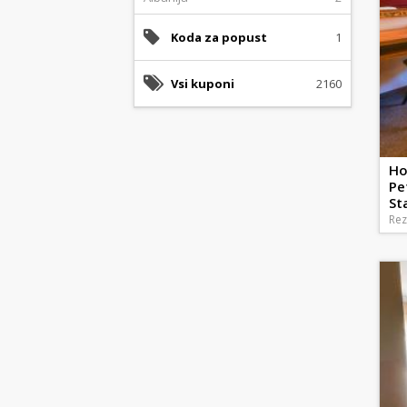
Koda za popust
1
Vsi kuponi
2160
Ho
Pe
St
Rez