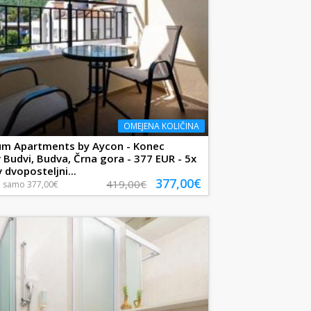
OMEJENA KOLIČINA
ium Apartments by Aycon - Konec
v Budvi, Budva, Črna gora - 377 EUR - 5x
 dvoposteljni...
377,00€
419,00€
a
samo
377,00€