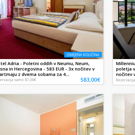
OMEJENA KOLIČINA
tel Adria - Poletni oddih v Neumu, Neum,
Millenn
sna in Hercegovina - 583 EUR - 3x nočitev v
poletja 
artmaju z dvema sobama za 4...
nočitev v
583,00€
ervacija
samo
87,00€
Rezervacij