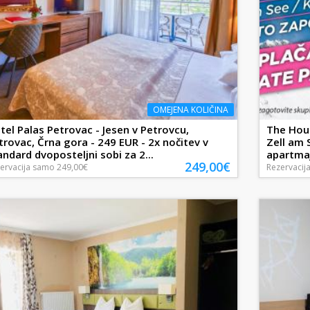
OMEJENA KOLIČINA
tel Palas Petrovac - Jesen v Petrovcu,
The Hous
trovac, Črna gora - 249 EUR - 2x nočitev v
Zell am S
andard dvoposteljni sobi za 2...
apartmaj
249,00€
ervacija
samo
249,00€
Rezervacij