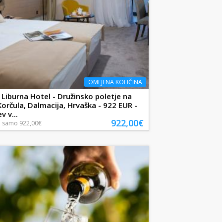
OMEJENA KOLIČINA
Liburna Hotel - Družinsko poletje na
 Korčula, Dalmacija, Hrvaška - 922 EUR -
v v...
922,00€
a
samo
922,00€