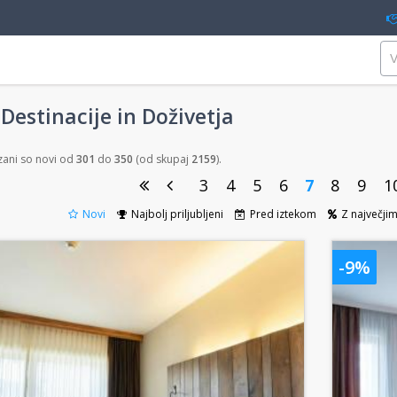
Destinacije in Doživetja
zani so novi od
301
do
350
(od skupaj
2159
).
3
4
5
6
7
8
9
1
Novi
Najbolj priljubljeni
Pred iztekom
Z največji
-9%