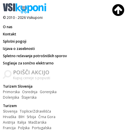
© 2010 - 2026
Vsikuponi
O nas
Kontakt
Splošni pogoji
Izjava o zasebnosti
Spletno reševanje potrošniških sporov
Soglasje za sončno elektrarno
POIŠČI AKCIJO
Kupuj ceneje s popusti
Turizem Slovenija
Primorska
Osrednja
Gorenjska
Dolenjska
Štajerska
Turizem
Slovenija
Toplice/Zdravilišča
Hrvaška
BIH
Srbija
Črna Gora
Avstrija
Italija
Madžarska
Francija
Poljska
Portugalska