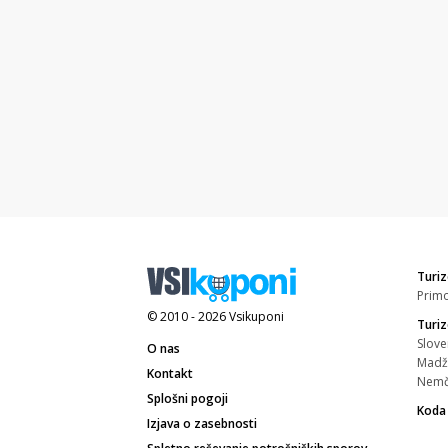
Turiz
Prim
© 2010 - 2026
Vsikuponi
Turi
Slove
O nas
Madž
Kontakt
Nemč
Splošni pogoji
Koda
Izjava o zasebnosti