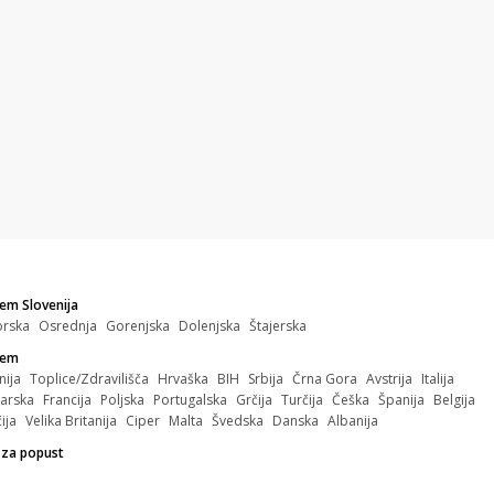
em Slovenija
orska
Osrednja
Gorenjska
Dolenjska
Štajerska
zem
nija
Toplice/Zdravilišča
Hrvaška
BIH
Srbija
Črna Gora
Avstrija
Italija
arska
Francija
Poljska
Portugalska
Grčija
Turčija
Češka
Španija
Belgija
ija
Velika Britanija
Ciper
Malta
Švedska
Danska
Albanija
 za popust