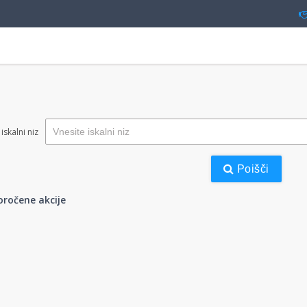
iskalni niz
Poišči
oročene akcije