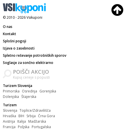
© 2010 - 2026
Vsikuponi
O nas
Kontakt
Splošni pogoji
Izjava o zasebnosti
Spletno reševanje potrošniških sporov
Soglasje za sončno elektrarno
POIŠČI AKCIJO
Kupuj ceneje s popusti
Turizem Slovenija
Primorska
Osrednja
Gorenjska
Dolenjska
Štajerska
Turizem
Slovenija
Toplice/Zdravilišča
Hrvaška
BIH
Srbija
Črna Gora
Avstrija
Italija
Madžarska
Francija
Poljska
Portugalska