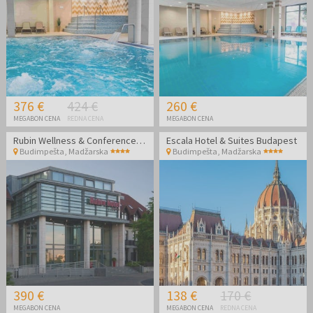
376 €
424 €
260 €
MEGABON CENA
REDNA CENA
MEGABON CENA
Rubin Wellness & Conference Hotel
Escala Hotel & Suites Budapest
Budimpešta
,
Madžarska
Budimpešta
,
Madžarska
390 €
138 €
170 €
MEGABON CENA
MEGABON CENA
REDNA CENA