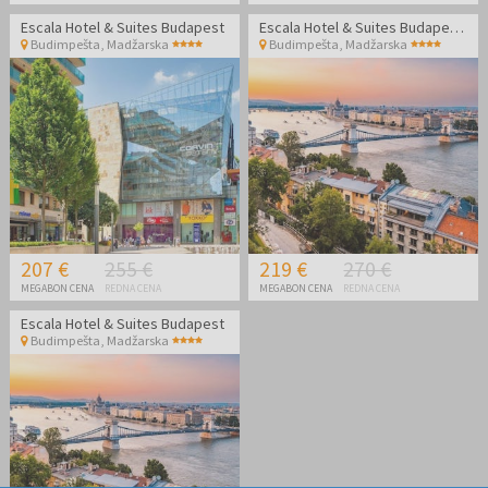
Escala Hotel & Suites Budapest
Escala Hotel & Suites Budapest - Družinski oddih
Budimpešta
,
Madžarska
Budimpešta
,
Madžarska
207 €
255 €
219 €
270 €
MEGABON CENA
REDNA CENA
MEGABON CENA
REDNA CENA
Escala Hotel & Suites Budapest
Budimpešta
,
Madžarska