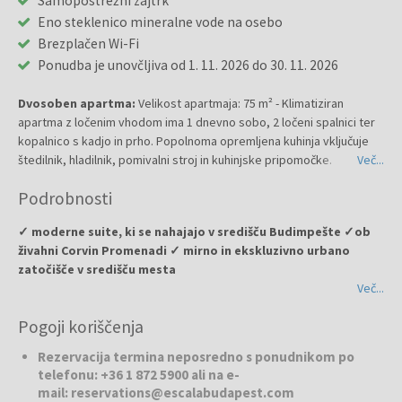
Samopostrežni zajtrk
Eno steklenico mineralne vode na osebo
Brezplačen Wi-Fi
Ponudba je unovčljiva od 1. 11. 2026 do 30. 11. 2026
Dvosoben apartma:
Velikost apartmaja: 75 m² - Klimatiziran
apartma z ločenim vhodom ima 1 dnevno sobo, 2 ločeni spalnici ter
kopalnico s kadjo in prho. Popolnoma opremljena kuhinja vključuje
štedilnik, hladilnik, pomivalni stroj in kuhinjske pripomočke.
Več...
Prostoren apartma s pogledom na mesto vključuje pralni stroj,
Podrobnosti
zvočno izolirane stene, opremo za pripravo čaja in kave ter
kabelsko TV z ravnim zaslonom. V namestitveni enoti so 4 ležišča.
✓ moderne suite, ki se nahajajo v središču Budimpešte ✓ob
živahni Corvin Promenadi ✓ mirno in ekskluzivno urbano
zatočišče v središču mesta
Več...
Če želite bivati v modernih in prostornih suitah v Budimpešti je
Pogoji koriščenja
ESCALA
vaša najboljša izbira. Odkrijte mirno in ekskluzivno urbano
zatočišče v središču mesta. Te prostorne suite so elegantno
Rezervacija termina neposredno s ponudnikom po
opremljene, z ločenimi bivalnimi, jedilnimi in kuhinjskimi prostori.
telefonu: +36 1 872 5900 ali na e-
ESCALA Hotel & Suites so idealne tako za kratke oddihe kot za
mail: reservations@escalabudapest.com
daljše obiske. ESCALA Hotel & Suites nudi 4-zvezdične storitve,