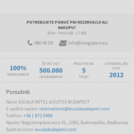
POTREBUJETE POMOČ PRI REZERVACIJI ALI
NAKUPU?
(Pon - Pet 8.00 - 17.00)
080 45 59
info@megabon.eu
ŽE VEČ KOT
PRISOTNI NA
USTANOVLJEN
100%
500.000
5
LETA
2012
VAREN NAKUP
UPORABNIKOV
TRGIH
Ponudnik
Naziv
:
ESCALA HOTEL & SUITES BUDAPEST
E-poštni naslov
:
reservations@escalabudapest.com
Telefon
:
+36 1 872 5900
Naslov
:
Nagytemplom utca 31., 1082, Budimpešta, Madžarska
Spletna stran
:
escalabudapest.com