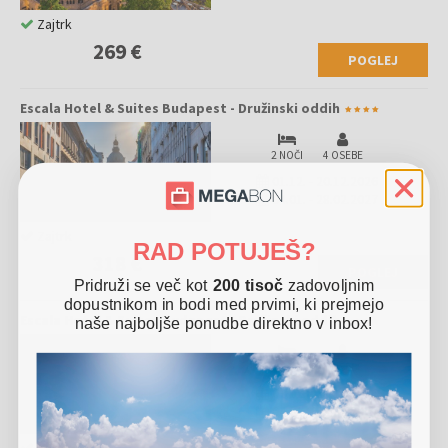
Zajtrk
269 €
POGLEJ
Escala Hotel & Suites Budapest - Družinski oddih
2 NOČI
4 OSEBE
01.12.
-
20.12.2026
04.01.
-
28.02.2027
Zajtrk
RAD POTUJEŠ?
318 €
POGLEJ
Pridruži se več kot
200 tisoč
zadovoljnim
dopustnikom in bodi med prvimi, ki prejmejo
Escala Hotel & Suites Budapest - Družinski oddih
naše najboljše ponudbe direktno v inbox!
3 NOČI
4 OSEBE
01.12.
-
20.12.2026
04.01.
-
28.02.2027
Zajtrk