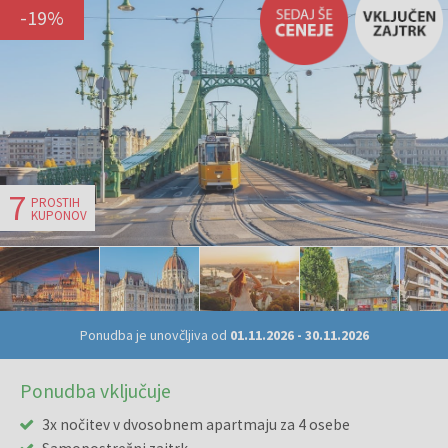
-
19
%
7
PROSTIH
KUPONOV
Ponudba je unovčljiva od
01.11.2026
-
30.11.2026
Ponudba vključuje
3x nočitev v dvosobnem apartmaju za 4 osebe