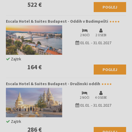
522 €
POGLEJ
Escala Hotel & Suites Budapest - Oddih v Budimpešti
2 NOČI
2 OSEBI
01.01.
-
31.01.2027
Zajtrk
164 €
POGLEJ
Escala Hotel & Suites Budapest - Družinski oddih
2 NOČI
4 OSEBE
01.01.
-
31.01.2027
Zajtrk
286 €
POGLEJ