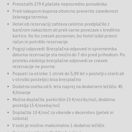
Preostalih 279 € plačate neposredno ponudniku
vključno s 24-urno recepcijo in vsakodnevnim čiščenjem. Ponuja tudi
Pred nakupom kupona obvezno preverite zasedenost
brezplačen visoko-hitrostni Wi-Fi in zajtrk. V nasprotju z mnogimi
želenega termina
hoteli v Budimpešti z majhnimi sobami, ESCALA ponuja prostorne
Hotel ob rezervaciji zahteva celotno predplačilo z
servisirane apartmaje s popolnoma opremljenimi kuhinjami in
bančnim nakazilom ali prek varne povezave s kreditno
jedilnicami. Če pa med bivanjem nimate volje kuhati, lahko uživate v
kartico. Ko bo znesek poravnan, bo hotel izdal pravni
hotelskem zajtrku ali raziščete številne odlične restavracije v bližini
račun in potrdilo rezervacije.
hotela ESCALA Budapest.
Pogoji odpovedi: Brezplačna odpoved in sprememba
datuma rezervacije sta možni do 7 dni pred prihodom. Po
Zajtrk
: Poseben prostor za zajtrk, s teraso (delno pokrito in
preteku obdobja brezplačne odpovedi se znesek
ogrevano), ponuja edinstveno okolje za sprostitev zjutraj, preden
rezervacije ne povrne.
začnete svoj dan. Ne zamudite okusnega samopostrežnega zajtrka,
Popusti za otroke: 1 otrok do 5,99 let v postelji s starši ali
znanega po svoji bogati kakovosti in dnevno sveže stisnjenem
v otroški posteljici biva brezplačno
detox soku, ki vam bo zagotovo dal energijo za dan. Delovni čas:
ponedeljek do petek: 07.00 - 10.30; vikend: 07.00 – 11.00.
Dodatna oseba od 6. leta naprej na dodatnem ležišču: 45
€/bivanje
Okolica
: S Corvinovim nakupovalnim središčem le korak stran in
Možna doplačila: parkirišče 15 €/vozilo/noč, dodatna
široko izbiro restavracij ter barov v bližini, ESCALA ponuja več kot le
postelja 15 €/oseba/noč
hotel – je vaša vstopnica za doživljanje čudes tega mesta. Nahaja se
Doplačila: 10 €/noč za vikende v decembru (petek in
v središču mesta, zato so vse budimpeštanske znamenitosti
sobota)
enostavno dostopne z metrojem, avtobusom, tramvajem ali
V sobi je možno maksimalno 1 dodatno ležišče.
taksijem.