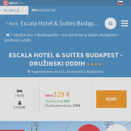
%
NASTANITVE
AKCIJE
Escala Hotel & Suites Budapest - Družinski oddih
Nazaj
Madžarska
Budimpešta
Escala Hotel & Suites Budapest -
Družinski oddih
ESCALA HOTEL & SUITES BUDAPEST -
DRUŽINSKI ODDIH
Nagytemplom utca 31., Budimpešta, Madžarska
329 €
405 €
3 NOČI
KUPI
Plačilo takoj
50 €
Plačilo ponudniku
279 €
4 OSEBE