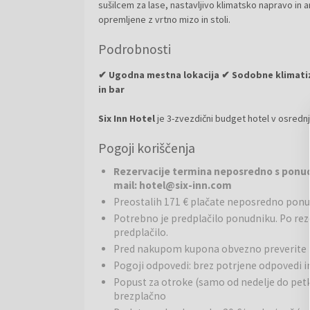
sušilcem za lase, nastavljivo klimatsko napravo in an
opremljene z vrtno mizo in stoli.
Podrobnosti
✔ Ugodna mestna lokacija ✔ Sodobne klimatiz
in bar
Six Inn Hotel
je 3-zvezdični budget hotel v osred
ugodno namestitev za popotnike, družine ali poslov
Pogoji koriščenja
lokaciji in prijaznem osebju. Ponuja 48 klimatizirani
brezplačnim brezžičnim internetom.
Rezervacije termina neposredno s ponudn
mail: hotel@six-inn.com
Restavracije:
Hotel ima non-stop bar, kjer lahko gos
Preostalih 171 € plačate neposredno pon
Potrebno je predplačilo ponudniku. Po rez
Okolica:
Hotel se nahaja v samem centru Budimpešte
predplačilo.
Avenue, ter številnih metro postaj in tramvajskih l
Pred nakupom kupona obvezno preverite 
in lokalov po vsem mestu. Okolica hotela je živahna
kavarne, restavracije, trgovine in turistične znamen
Pogoji odpovedi: brez potrjene odpovedi 
Popust za otroke (samo od nedelje do petka
brezplačno
Budimpešta
je glavno mesto Madžarske in eno izme