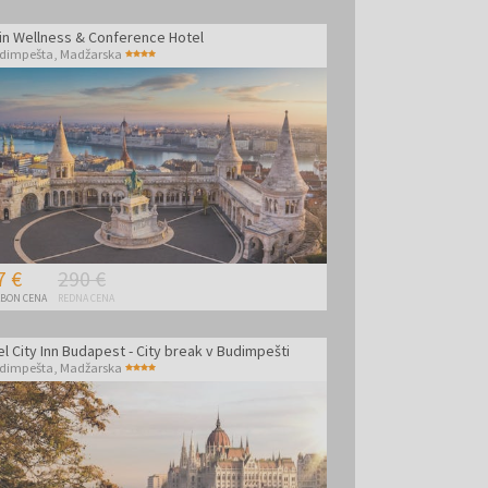
in Wellness & Conference Hotel
dimpešta
,
Madžarska
7 €
290 €
BON CENA
REDNA CENA
l City Inn Budapest - City break v Budimpešti
dimpešta
,
Madžarska