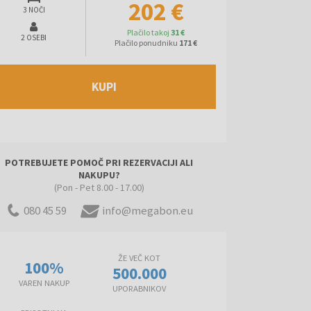
202 €
3 NOČI
Plačilo takoj
31 €
2 OSEBI
Plačilo ponudniku
171 €
KUPI
POTREBUJETE POMOČ PRI REZERVACIJI ALI
NAKUPU?
(Pon - Pet 8.00 - 17.00)
080 45 59
info@megabon.eu
ŽE VEČ KOT
100%
500.000
VAREN NAKUP
UPORABNIKOV