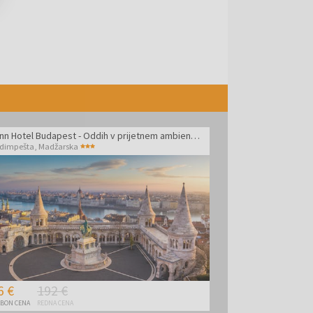
Six Inn Hotel Budapest - Oddih v prijetnem ambientu v središču Budimpešte
dimpešta
,
Madžarska
6 €
192 €
BON CENA
REDNA CENA