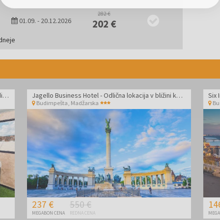
282 €
01.09.
-
20.12.2026
202 €
dneje
Bo33 Hotel Family & Suites - Wellness oddih v Budimpešti
Jagello Business Hotel - Odlična lokacija v bližini kongresnega centra
Budimpešta
,
Madžarska
Bu
237 €
550 €
14
MEGABON CENA
REDNA CENA
MEGA