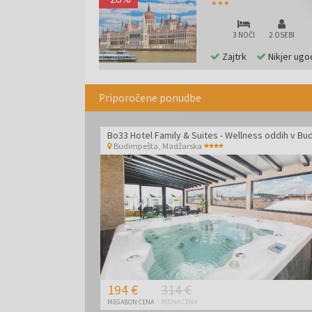
3 NOČI
2 OSEBI
Zajtrk
Nikjer ugo
Priporočene ponudbe
Budimpešta
,
Madžarska
194 €
314 €
MEGABON CENA
REDNA CENA