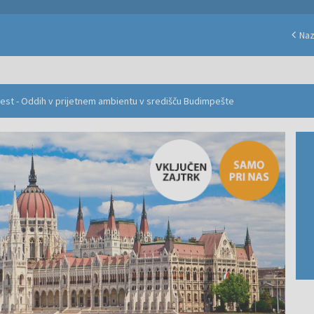
Naz
pest - Oddih v prijetnem ambientu v središču Budimpešte