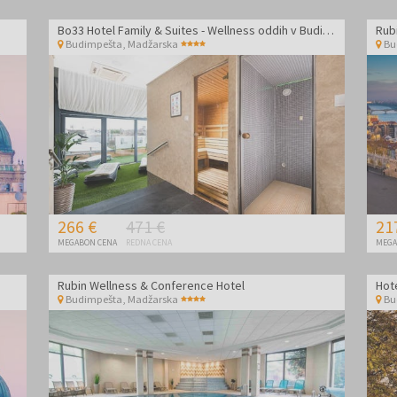
Bo33 Hotel Family & Suites - Wellness oddih v Budimpešti
Rub
Budimpešta
,
Madžarska
Bu
266 €
471 €
21
MEGABON CENA
REDNA CENA
MEGA
Rubin Wellness & Conference Hotel
Hote
Budimpešta
,
Madžarska
Bu