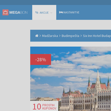
%
NASTANITVE
AKCIJE
Madžarska
Budimpešta
Six Inn Hotel Buda
-
28
%
10
PROSTIH
KUPONOV