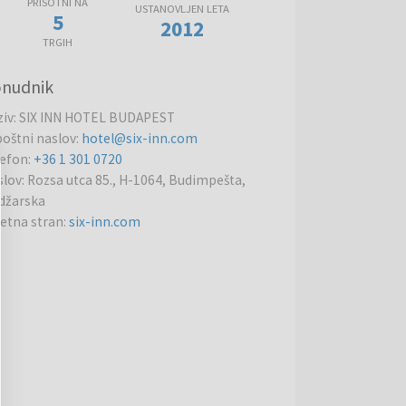
PRISOTNI NA
USTANOVLJEN LETA
5
2012
TRGIH
nudnik
ziv
:
SIX INN HOTEL BUDAPEST
poštni naslov
:
hotel@six-inn.com
lefon
:
+36 1 301 0720
slov
:
Rozsa utca 85., H-1064, Budimpešta,
džarska
letna stran
:
six-inn.com