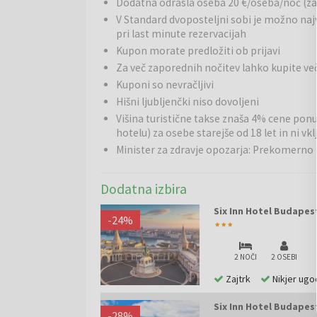
Dodatna odrasla oseba 20 €/oseba/noč (zaj
bogato zgodovino in živahnim utripom. Razdeljena je
V Standard dvoposteljni sobi je možno najv
pa tvorita edinstveno urbano celoto. Mesto slovi p
pri last minute rezervacijah
in grad Buda, ter po številnih toplicah in zdravilišč
Kupon morate predložiti ob prijavi
pestro nočno življenje, številne kavarne, restavra
Za več zaporednih nočitev lahko kupite
združuje zgodovino, umetnost in sodobno mestno dog
Kuponi so nevračljivi
oddihe kot za daljše počitnice.
Hišni ljubljenčki niso dovoljeni
Višina turistične takse znaša 4% cene ponu
hotelu) za osebe starejše od 18 let in ni vk
Minister za zdravje opozarja: Prekomerno p
Dodatna izbira
Six Inn Hotel Budapes
-
24
%
2 NOČI
2 OSEBI
Zajtrk
Nikjer ugo
Six Inn Hotel Budapes
-
28
%